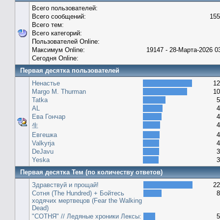
Всего пользователей:
Всего сообщений:
155
Всего тем:
Всего категорий:
Пользователей Online:
Максимум Online:
19147 - 28-Марта-2026 0
Сегодня Online:
Первая десятка пользователей
Ненастье
12
Margo M. Thurman
10
Tatka
5
AL
4
Ева Гончар
4
4
生
Евгешка
4
Valkyrja
4
DeJavu
3
Yeska
3
Первая десятка Тем (по количеству ответов)
Здравствуй и прощай!
22
Сотня (The Hundred) + Бойтесь
8
ходячих мертвецов (Fear the Walking
Dead)
"СОТНЯ" // Ледяные хроники Лексы:
5