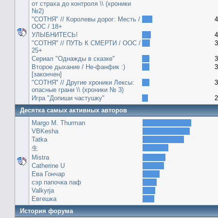
от страха до контроля \\ (хроники
№2)
"СОТНЯ" // Королевы дорог: Месть /
4
ООС / 18+
УЛЫБНИТЕСЬ!
4
"СОТНЯ" // ПУТЬ К СМЕРТИ / ООС /
3
25+
Сериал "Однажды в сказке"
3
Второе дыхание / Не-фанфик :)
3
[закончен]
"СОТНЯ" // Другие хроники Лексы:
3
опасные грани \\ (хроники № 3)
Игра "Допиши частушку"
2
Десятка самых активных авторов
Margo M. Thurman
VBKesha
Tatka
生
Mistra
Catherine U
Ева Гончар
сэр папочка паф
Valkyrja
Евгешка
История форума