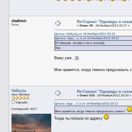
vladimir
Re:Сериал "Однажды в сказк
Гость
«
Ответ #9 :
19-Ноября-2012 20:17 »
Цитата: Valkyrja от 19-Ноября-2012 20:13
Цитата: оlga__n_k от 19-Ноября-2012 20:11
О! Шериф - волк))) я так и знала)))
Нее
Вижу уже...)))
Мне нравится, когда тяжело предсказыть
Valkyrja
Re:Сериал "Однажды в сказк
Hero Member
«
Ответ #10 :
19-Ноября-2012 20:24 »
Офлайн
Цитата: оlga__n_k от 19-Ноября-2012 20:17
Сообщений: 4017
Мне нравится, когда тяжело предсказыть сюжет!
Тогда ты попала по адресу