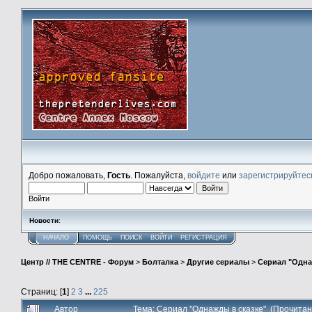
Добро пожаловать,
Гость
. Пожалуйста,
войдите
или
зарегистрируйтес
Войти
Новости
:
НАЧАЛО
ПОМОЩЬ
ПОИСК
ВОЙТИ
РЕГИСТРАЦИЯ
Центр // THE CENTRE - Форум
>
Болталка
>
Другие сериалы
>
Сериал "Одна
Страниц: [
1
]
2
3
...
225
Автор
Тема: Сериал "Однажды в сказке" (Прочитан