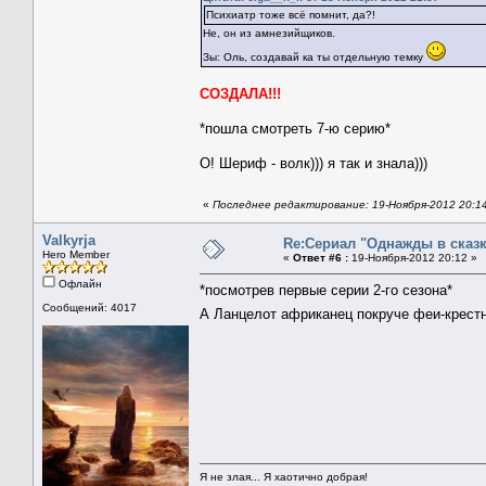
Психиатр тоже всё помнит, да?!
Не, он из амнезийщиков.
Зы: Оль, создавай ка ты отдельную темку
СОЗДАЛА!!!
*пошла смотреть 7-ю серию*
О! Шериф - волк))) я так и знала)))
«
Последнее редактирование: 19-Ноября-2012 20:14
Valkyrja
Re:Сериал "Однажды в сказк
Hero Member
«
Ответ #6 :
19-Ноября-2012 20:12 »
Офлайн
*посмотрев первые серии 2-го сезона*
Сообщений: 4017
А Ланцелот африканец покруче феи-крест
Я не злая... Я хаотично добрая!