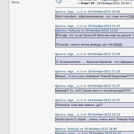
Гость
«
Ответ #5 :
19-Ноября-2012 19:44 »
Цитата: оlga__n_k от 18-Ноября-2012 20:46
Крёстная-фея - афроамериканка - это тоже нечто!)))))
Цитата: оlga__n_k от 18-Ноября-2012 21:01
Цитата: Valkyrja от 18-Ноября-2012 14:24
Погоди, это ты до Красной Шапочки еще не дошла *
Полагаю, серого волка доведут до слёз)))))))))
Цитата: оlga__n_k от 18-Ноября-2012 21:05
О, Божееееееее...... Красная Шапочка - это официан
Цитата: оlga__n_k от 18-Ноября-2012 21:24
Вааах!.. А кто у нас любовник Тёмной Королевы?!?!?
Цитата: оlga__n_k от 18-Ноября-2012 21:27
Шериф?! Ух, ты!!! Сказка просто потрясающая!!!!!!!!!
Цитата: оlga__n_k от 18-Ноября-2012 21:37
Психиатр тоже всё помнит, да?!
Цитата: оlga__n_k от 18-Ноября-2012 22:12
посмотрела 5 серий... очень, очень жать Тёмную Коро
Цитата: Valkyrja от 19-Ноября-2012 18:36
Цитата: оlga__n_k от 18-Ноября-2012 21:37