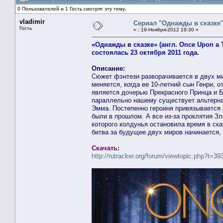
0 Пользователей и 1 Гость смотрят эту тему.
vladimir
Сериал "Однажды в сказке
Гость
«
:
19-Ноября-2012 19:30 »
«Однажды в сказке» (англ. Once Upon a
состоялась 23 октября 2011 года.
Описание:
Сюжет фэнтези разворачивается в двух м
меняется, когда ее 10-летний сын Генри, о
является дочерью Прекрасного Принца и Б
параллельно нашему существует альтернат
Эмма. Постепенно героиня привязывается 
были в прошлом. А все из-за проклятия З
которого колдунья остановила время в ска
битва за будущее двух миров начинается,
Скачать:
http://rutracker.org/forum/viewtopic.php?t=3