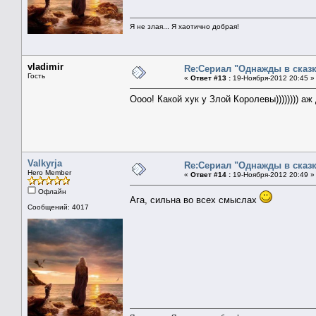
Я не злая... Я хаотично добрая!
vladimir
Re:Сериал "Однажды в сказк
Гость
«
Ответ #13 :
19-Ноября-2012 20:45 »
Оооо! Какой хук у Злой Королевы)))))))) аж дв
Valkyrja
Re:Сериал "Однажды в сказк
Hero Member
«
Ответ #14 :
19-Ноября-2012 20:49 »
Офлайн
Ага, сильна во всех смыслах
Сообщений: 4017