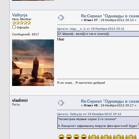
Valkyrja
Re:Сериал "Однажды в сказк
Hero Member
«
Ответ #7 :
19-Ноября-2012 20:13 »
Офлайн
Цитата: оlga__n_k от 19-Ноября-2012 20:11
О! Шериф - волк))) я так и знала)))
Сообщений: 4017
Нее
Я не злая... Я хаотично добрая!
vladimir
Re:Сериал "Однажды в сказк
Гость
«
Ответ #8 :
19-Ноября-2012 20:17 »
Цитата: Valkyrja от 19-Ноября-2012 20:12
*посмотрев первые серии 2-го сезона*
А Ланцелот африканец покруче феи-крестной будет