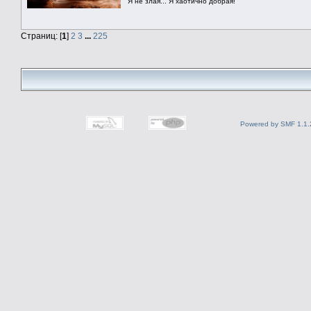
Я не злая... Я хаотично добрая!
Страниц: [
1
]
2
3
...
225
Powered by SMF 1.1.