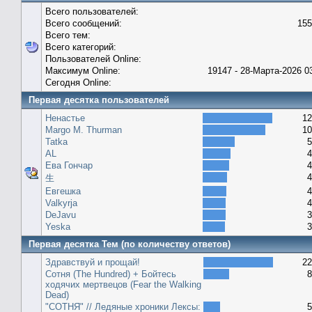
Всего пользователей:
Всего сообщений:
155
Всего тем:
Всего категорий:
Пользователей Online:
Максимум Online:
19147 - 28-Марта-2026 0
Сегодня Online:
Первая десятка пользователей
Ненастье
12
Margo M. Thurman
10
Tatka
5
AL
4
Ева Гончар
4
4
生
Евгешка
4
Valkyrja
4
DeJavu
3
Yeska
3
Первая десятка Тем (по количеству ответов)
Здравствуй и прощай!
22
Сотня (The Hundred) + Бойтесь
8
ходячих мертвецов (Fear the Walking
Dead)
"СОТНЯ" // Ледяные хроники Лексы:
5