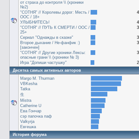
от страха до контроля \\ (хроники
№2)
"СОТНЯ" // Королевы дорог: Месть /
4
ООС / 18+
УЛЫБНИТЕСЬ!
4
"СОТНЯ" // ПУТЬ К СМЕРТИ / ООС /
3
25+
Сериал "Однажды в сказке"
3
Второе дыхание / Не-фанфик :)
3
[закончен]
"СОТНЯ" // Другие хроники Лексы:
3
опасные грани \\ (хроники № 3)
Игра "Допиши частушку"
2
Десятка самых активных авторов
Margo M. Thurman
VBKesha
Tatka
生
Mistra
Catherine U
Ева Гончар
сэр папочка паф
Valkyrja
Евгешка
История форума