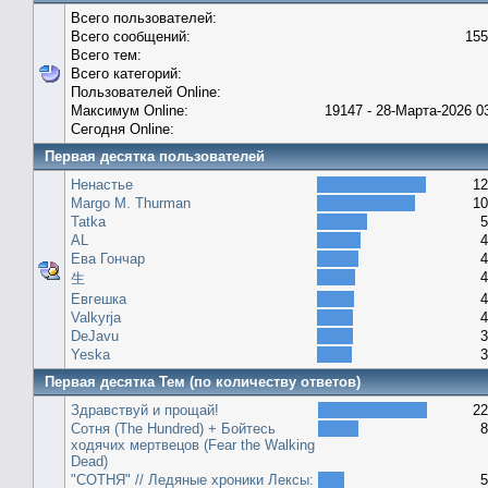
Всего пользователей:
Всего сообщений:
155
Всего тем:
Всего категорий:
Пользователей Online:
Максимум Online:
19147 - 28-Марта-2026 0
Сегодня Online:
Первая десятка пользователей
Ненастье
12
Margo M. Thurman
10
Tatka
5
AL
4
Ева Гончар
4
4
生
Евгешка
4
Valkyrja
4
DeJavu
3
Yeska
3
Первая десятка Тем (по количеству ответов)
Здравствуй и прощай!
22
Сотня (The Hundred) + Бойтесь
8
ходячих мертвецов (Fear the Walking
Dead)
"СОТНЯ" // Ледяные хроники Лексы:
5