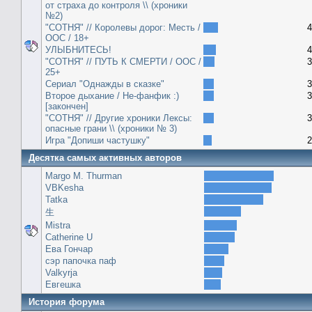
от страха до контроля \\ (хроники
№2)
"СОТНЯ" // Королевы дорог: Месть /
4
ООС / 18+
УЛЫБНИТЕСЬ!
4
"СОТНЯ" // ПУТЬ К СМЕРТИ / ООС /
3
25+
Сериал "Однажды в сказке"
3
Второе дыхание / Не-фанфик :)
3
[закончен]
"СОТНЯ" // Другие хроники Лексы:
3
опасные грани \\ (хроники № 3)
Игра "Допиши частушку"
2
Десятка самых активных авторов
Margo M. Thurman
VBKesha
Tatka
生
Mistra
Catherine U
Ева Гончар
сэр папочка паф
Valkyrja
Евгешка
История форума