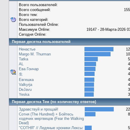
Всего пользователей:
Всего сообщений:
155
Всего тем:
Всего категорий:
Пользователей Online:
Максимум Online:
19147 - 28-Марта-2026 0
Сегодня Online:
Первая десятка пользователей
Ненастье
12
Margo M. Thurman
10
Tatka
5
AL
4
Ева Гончар
4
4
生
Евгешка
4
Valkyrja
4
DeJavu
3
Yeska
3
Первая десятка Тем (по количеству ответов)
Здравствуй и прощай!
22
Сотня (The Hundred) + Бойтесь
8
ходячих мертвецов (Fear the Walking
Dead)
"СОТНЯ" // Ледяные хроники Лексы:
5