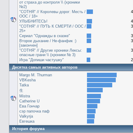
от страха до контроля \\ (хроники
№2)
"СОТНЯ" // Королевы дорог: Месть /
4
ООС / 18+
УЛЫБНИТЕСЬ!
4
"СОТНЯ" // ПУТЬ К СМЕРТИ / ООС /
3
25+
Сериал "Однажды в сказке"
3
Второе дыхание / Не-фанфик :)
3
[закончен]
"СОТНЯ" // Другие хроники Лексы:
3
опасные грани \\ (хроники № 3)
Игра "Допиши частушку"
2
Десятка самых активных авторов
Margo M. Thurman
VBKesha
Tatka
生
Mistra
Catherine U
Ева Гончар
сэр папочка паф
Valkyrja
Евгешка
История форума