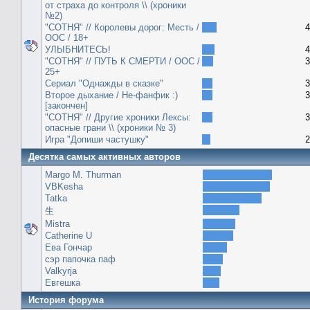
от страха до контроля \\ (хроники
№2)
"СОТНЯ" // Королевы дорог: Месть /
4
ООС / 18+
УЛЫБНИТЕСЬ!
4
"СОТНЯ" // ПУТЬ К СМЕРТИ / ООС /
3
25+
Сериал "Однажды в сказке"
3
Второе дыхание / Не-фанфик :)
3
[закончен]
"СОТНЯ" // Другие хроники Лексы:
3
опасные грани \\ (хроники № 3)
Игра "Допиши частушку"
2
Десятка самых активных авторов
Margo M. Thurman
VBKesha
Tatka
生
Mistra
Catherine U
Ева Гончар
сэр папочка паф
Valkyrja
Евгешка
История форума