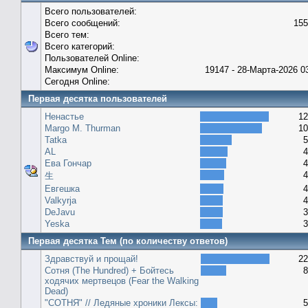
Всего пользователей:
Всего сообщений:
155
Всего тем:
Всего категорий:
Пользователей Online:
Максимум Online:
19147 - 28-Марта-2026 0
Сегодня Online:
Первая десятка пользователей
Ненастье
12
Margo M. Thurman
10
Tatka
5
AL
4
Ева Гончар
4
4
生
Евгешка
4
Valkyrja
4
DeJavu
3
Yeska
3
Первая десятка Тем (по количеству ответов)
Здравствуй и прощай!
22
Сотня (The Hundred) + Бойтесь
8
ходячих мертвецов (Fear the Walking
Dead)
"СОТНЯ" // Ледяные хроники Лексы:
5