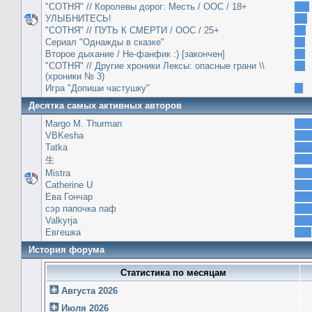
"СОТНЯ" // Королевы дорог: Месть / ООС / 18+
УЛЫБНИТЕСЬ!
"СОТНЯ" // ПУТЬ К СМЕРТИ / ООС / 25+
Сериал "Однажды в сказке"
Второе дыхание / Не-фанфик :) [закончен]
"СОТНЯ" // Другие хроники Лексы: опасные грани \\
(хроники № 3)
Игра "Допиши частушку"
Десятка самых активных авторов
Margo M. Thurman
VBKesha
Tatka
生
Mistra
Catherine U
Ева Гончар
сэр папочка паф
Valkyrja
Евгешка
История форума
Статистика по месяцам
Августа 2026
Июля 2026