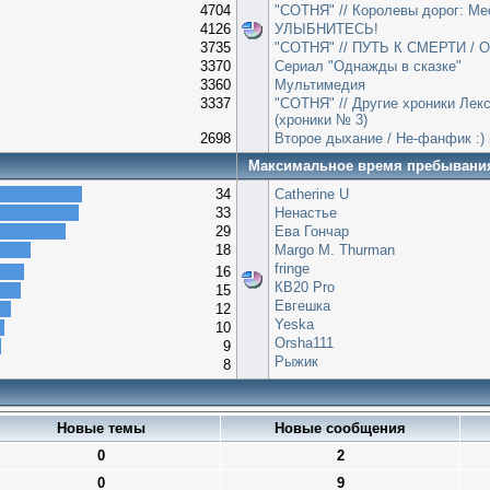
4704
"СОТНЯ" // Королевы дорог: Ме
4126
УЛЫБНИТЕСЬ!
3735
"СОТНЯ" // ПУТЬ К СМЕРТИ / О
3370
Сериал "Однажды в сказке"
3360
Мультимедия
3337
"СОТНЯ" // Другие хроники Лекс
(хроники № 3)
2698
Второе дыхание / Не-фанфик :) 
Максимальное время пребывани
34
Catherine U
33
Ненастье
29
Ева Гончар
18
Margo M. Thurman
fringe
16
КВ20 Pro
15
Евгешка
12
Yeska
10
Orsha111
9
Рыжик
8
Новые темы
Новые сообщения
0
2
0
9