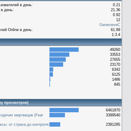
зователей в день:
0.21
в день:
21.36
:
0.92
12
GenevieveC
лей Оnline в день:
61.89
1:3.4
49260
33553
27655
23170
6342
6125
1486
845
ву просмотров)
6461870
ходячих мертвецов (Fear
3399540
ксы: от страха до контроля
2381285