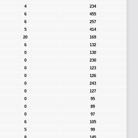
4
234
6
455
6
257
5
414
20
169
6
132
0
130
0
230
0
123
0
126
0
243
0
127
0
95
0
89
0
97
6
105
5
99
8
145