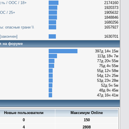
сть / ООС / 18+
2174160
1920373
ОС / 25+
1905632
1848846
1680256
ы: опасные грани \\
1657927
[закончен]
1630701
я на форуме
397д 14ч 15м
113д 18ч 7м
77д 20ч 55м
75д 4ч 55м
55д 12ч 58м
54д 12ч 25м
53д 23ч 28м
52д 5ч 5м
48д 8ч 45м
47д 16ч 41м
Новые пользователи
Максимум Online
0
150
4
2808