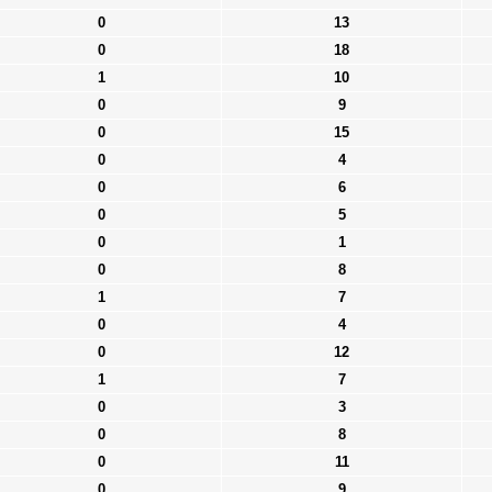
0
13
0
18
1
10
0
9
0
15
0
4
0
6
0
5
0
1
0
8
1
7
0
4
0
12
1
7
0
3
0
8
0
11
0
9