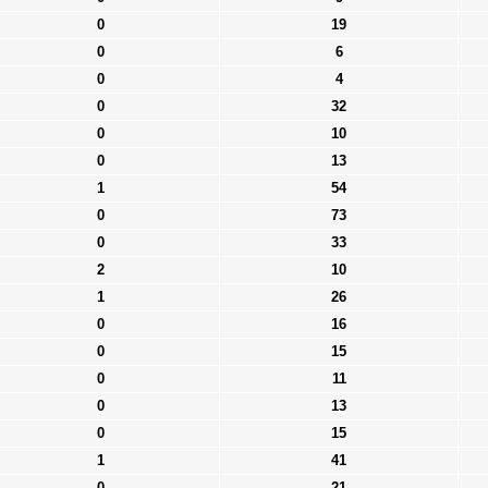
0
19
0
6
0
4
0
32
0
10
0
13
1
54
0
73
0
33
2
10
1
26
0
16
0
15
0
11
0
13
0
15
1
41
0
21