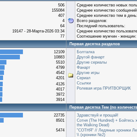
506
Среднее количество новых поль
155084
Среднее количество сообщений 
407
Среднее количество тем в день
4
Всего разделов:
64
Последний пользователь:
19147 - 28-Марта-2026 03:34
Среднее количество пользовате
77
Соотношение мужчин - женщин:
Первая десятка разделов
12109
Болталка
10883
Другой фанарт
5510
Другие сериалы
4799
Фанарт
4542
Другие игры
4201
Сериал
Ссылки
4126
Ролевая игра ПРИТВОРЩИК
4017
3972
3914
Первая десятка Тем (по количест
22735
Здравствуй и прощай!
8501
Сотня (The Hundred) + Бойтесь 
the Walking Dead)
5474
"СОТНЯ" // Ледяные хроники Ле
\\ (хроники №2)