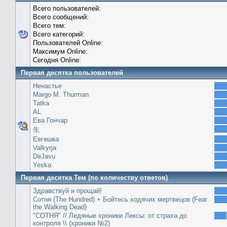
Всего пользователей:
Всего сообщений:
Всего тем:
Всего категорий:
Пользователей Online:
Максимум Online:
Сегодня Online:
Первая десятка пользователей
Ненастье
Margo M. Thurman
Tatka
AL
Ева Гончар
生
Евгешка
Valkyrja
DeJavu
Yeska
Первая десятка Тем (по количеству ответов)
Здравствуй и прощай!
Сотня (The Hundred) + Бойтесь ходячих мертвецов (Fear
the Walking Dead)
"СОТНЯ" // Ледяные хроники Лексы: от страха до
контроля \\ (хроники №2)