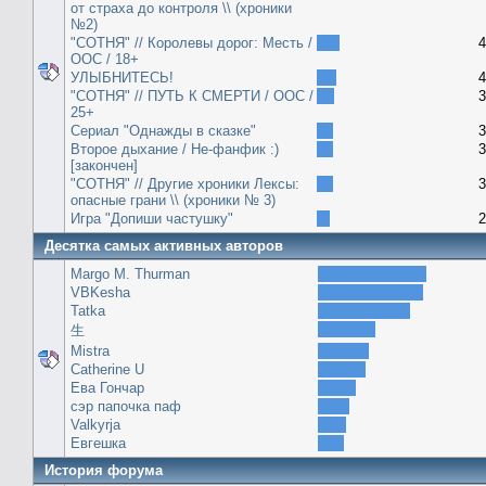
от страха до контроля \\ (хроники
№2)
"СОТНЯ" // Королевы дорог: Месть /
4
ООС / 18+
УЛЫБНИТЕСЬ!
4
"СОТНЯ" // ПУТЬ К СМЕРТИ / ООС /
3
25+
Сериал "Однажды в сказке"
3
Второе дыхание / Не-фанфик :)
3
[закончен]
"СОТНЯ" // Другие хроники Лексы:
3
опасные грани \\ (хроники № 3)
Игра "Допиши частушку"
2
Десятка самых активных авторов
Margo M. Thurman
VBKesha
Tatka
生
Mistra
Catherine U
Ева Гончар
сэр папочка паф
Valkyrja
Евгешка
История форума