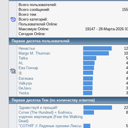
Всего пользователей:
Всего сообщений:
155
Всего тем:
Всего категорий:
Пользователей Online:
Максимум Online:
19147 - 28-Марта-2026 0
Сегодня Online:
Первая десятка пользователей
Ненастье
12
Margo M. Thurman
10
Tatka
5
AL
4
Ева Гончар
4
4
生
Евгешка
4
Valkyrja
4
DeJavu
3
Yeska
3
Первая десятка Тем (по количеству ответов)
Здравствуй и прощай!
22
Сотня (The Hundred) + Бойтесь
8
ходячих мертвецов (Fear the Walking
Dead)
"СОТНЯ" // Ледяные хроники Лексы:
5