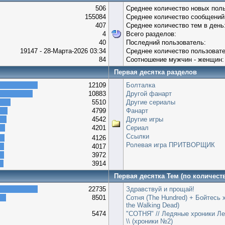
506
Среднее количество новых поль
155084
Среднее количество сообщений 
407
Среднее количество тем в день
4
Всего разделов:
40
Последний пользователь:
19147 - 28-Марта-2026 03:34
Среднее количество пользовате
84
Соотношение мужчин - женщин:
Первая десятка разделов
12109
Болталка
10883
Другой фанарт
5510
Другие сериалы
4799
Фанарт
4542
Другие игры
4201
Сериал
Ссылки
4126
Ролевая игра ПРИТВОРЩИК
4017
3972
3914
Первая десятка Тем (по количест
22735
Здравствуй и прощай!
8501
Сотня (The Hundred) + Бойтесь 
the Walking Dead)
5474
"СОТНЯ" // Ледяные хроники Ле
\\ (хроники №2)