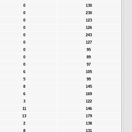
0
130
0
230
0
123
0
126
0
243
0
127
0
95
0
89
0
97
6
105
5
99
8
145
6
169
3
122
11
146
13
179
2
138
8
131