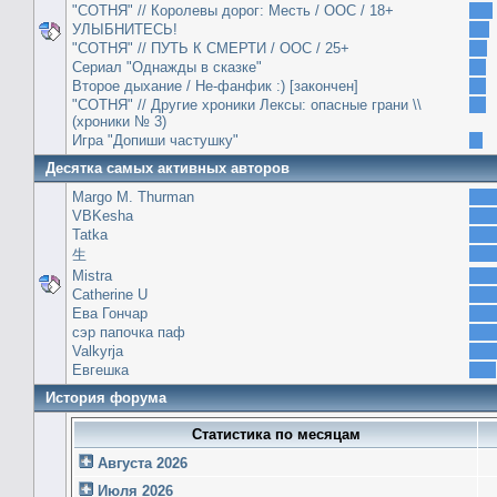
"СОТНЯ" // Королевы дорог: Месть / ООС / 18+
УЛЫБНИТЕСЬ!
"СОТНЯ" // ПУТЬ К СМЕРТИ / ООС / 25+
Сериал "Однажды в сказке"
Второе дыхание / Не-фанфик :) [закончен]
"СОТНЯ" // Другие хроники Лексы: опасные грани \\
(хроники № 3)
Игра "Допиши частушку"
Десятка самых активных авторов
Margo M. Thurman
VBKesha
Tatka
生
Mistra
Catherine U
Ева Гончар
сэр папочка паф
Valkyrja
Евгешка
История форума
Статистика по месяцам
Августа 2026
Июля 2026