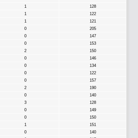
1
128
1
122
1
121
0
205
0
147
0
153
2
150
0
146
0
134
0
122
0
157
2
190
0
140
3
128
0
149
0
150
1
151
0
140