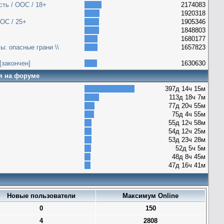
сть / ООС / 18+
2174083
1920318
ОС / 25+
1905346
1848803
1680177
ы: опасные грани \\
1657823
[закончен]
1630630
я на форуме
397д 14ч 15м
113д 18ч 7м
77д 20ч 55м
75д 4ч 55м
55д 12ч 58м
54д 12ч 25м
53д 23ч 28м
52д 5ч 5м
48д 8ч 45м
47д 16ч 41м
Новые пользователи
Максимум Online
0
150
4
2808