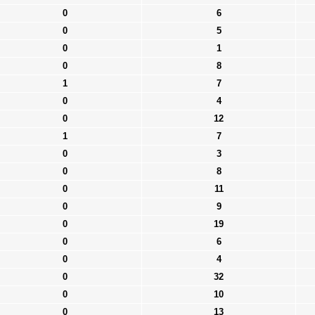
0
6
0
5
0
1
0
8
1
7
0
4
0
12
1
7
0
3
0
8
0
11
0
9
0
19
0
6
0
4
0
32
0
10
0
13