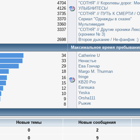
4704
"СОТНЯ" // Королевы дорог: Ме
4126
УЛЫБНИТЕСЬ!
3735
"СОТНЯ" // ПУТЬ К СМЕРТИ / О
3370
Сериал "Однажды в сказке"
3360
Мультимедия
3337
"СОТНЯ" // Другие хроники Лекс
(хроники № 3)
2698
Второе дыхание / Не-фанфик :) 
Максимальное время пребывани
34
Catherine U
33
Ненастье
29
Ева Гончар
18
Margo M. Thurman
fringe
16
КВ20 Pro
15
Евгешка
12
Yeska
10
Orsha111
9
Рыжик
8
Новые темы
Новые сообщения
0
2
0
9