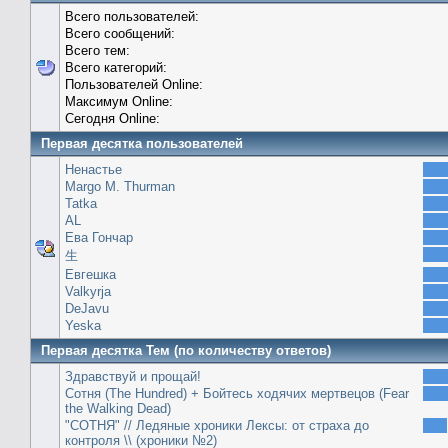
Всего пользователей:
Всего сообщений:
Всего тем:
Всего категорий:
Пользователей Online:
Максимум Online:
Сегодня Online:
Первая десятка пользователей
Ненастье
Margo M. Thurman
Tatka
AL
Ева Гончар
生
Евгешка
Valkyrja
DeJavu
Yeska
Первая десятка Тем (по количеству ответов)
Здравствуй и прощай!
Сотня (The Hundred) + Бойтесь ходячих мертвецов (Fear
the Walking Dead)
"СОТНЯ" // Ледяные хроники Лексы: от страха до
контроля \\ (хроники №2)