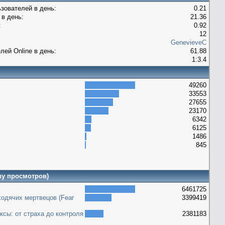
зователей в день:
0.21
в день:
21.36
:
0.92
12
GenevieveC
лей Оnline в день:
61.88
1:3.4
49260
33553
27655
23170
6342
6125
1486
845
ву просмотров)
6461725
ходячих мертвецов (Fear
3399419
ксы: от страха до контроля
2381183