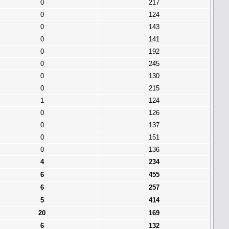
0
217
0
124
0
143
0
141
0
192
0
245
0
130
0
215
1
124
0
126
0
137
0
151
0
136
4
234
6
455
6
257
5
414
20
169
6
132