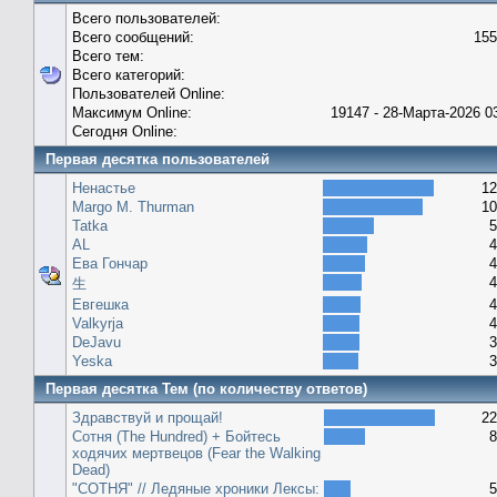
Всего пользователей:
Всего сообщений:
155
Всего тем:
Всего категорий:
Пользователей Online:
Максимум Online:
19147 - 28-Марта-2026 0
Сегодня Online:
Первая десятка пользователей
Ненастье
12
Margo M. Thurman
10
Tatka
5
AL
4
Ева Гончар
4
4
生
Евгешка
4
Valkyrja
4
DeJavu
3
Yeska
3
Первая десятка Тем (по количеству ответов)
Здравствуй и прощай!
22
Сотня (The Hundred) + Бойтесь
8
ходячих мертвецов (Fear the Walking
Dead)
"СОТНЯ" // Ледяные хроники Лексы:
5