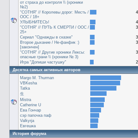
от страха до контроля \\ (хроники
№2)
"СОТНЯ" // Королевы дорог: Месть /
4
ООС / 18+
УЛЫБНИТЕСЬ!
4
"СОТНЯ" // ПУТЬ К СМЕРТИ / ООС /
3
25+
Сериал "Однажды в сказке"
3
Второе дыхание / Не-фанфик :)
3
[закончен]
"СОТНЯ" // Другие хроники Лексы:
3
опасные грани \\ (хроники № 3)
Игра "Допиши частушку"
2
Десятка самых активных авторов
Margo M. Thurman
VBKesha
Tatka
生
Mistra
Catherine U
Ева Гончар
сэр папочка паф
Valkyrja
Евгешка
История форума