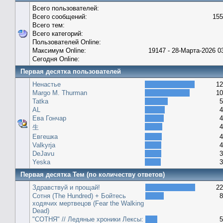
Всего пользователей:
Всего сообщений:
155
Всего тем:
Всего категорий:
Пользователей Online:
Максимум Online:
19147 - 28-Марта-2026 0
Сегодня Online:
Первая десятка пользователей
Ненастье
12
Margo M. Thurman
10
Tatka
5
AL
4
Ева Гончар
4
4
生
Евгешка
4
Valkyrja
4
DeJavu
3
Yeska
3
Первая десятка Тем (по количеству ответов)
Здравствуй и прощай!
22
Сотня (The Hundred) + Бойтесь
8
ходячих мертвецов (Fear the Walking
Dead)
"СОТНЯ" // Ледяные хроники Лексы:
5