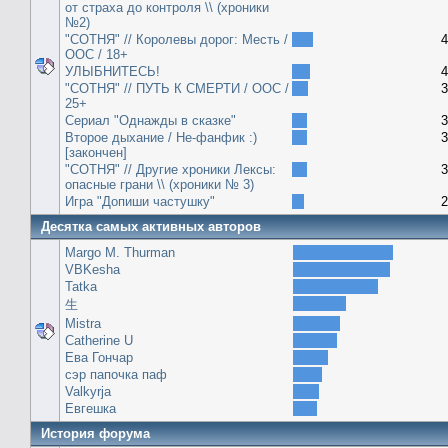
от страха до контроля \\ (хроники
№2)
"СОТНЯ" // Королевы дорог: Месть /
4
ООС / 18+
УЛЫБНИТЕСЬ!
4
"СОТНЯ" // ПУТЬ К СМЕРТИ / ООС /
3
25+
Сериал "Однажды в сказке"
3
Второе дыхание / Не-фанфик :)
3
[закончен]
"СОТНЯ" // Другие хроники Лексы:
3
опасные грани \\ (хроники № 3)
Игра "Допиши частушку"
2
Десятка самых активных авторов
Margo M. Thurman
VBKesha
Tatka
生
Mistra
Catherine U
Ева Гончар
сэр папочка паф
Valkyrja
Евгешка
История форума