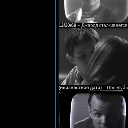
12/20/69
-- Джарод сталкивается
(неизвестная дата)
-- Поцелуй 