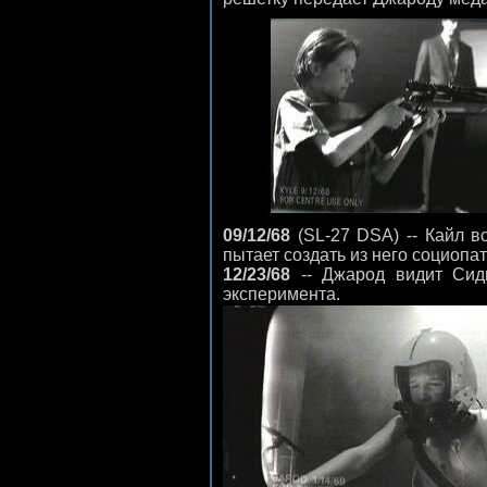
09/12/68
(SL-27 DSA) -- Кайл в
пытает создать из него социопа
12/23/68
-- Джарод видит Сидн
эксперимента.