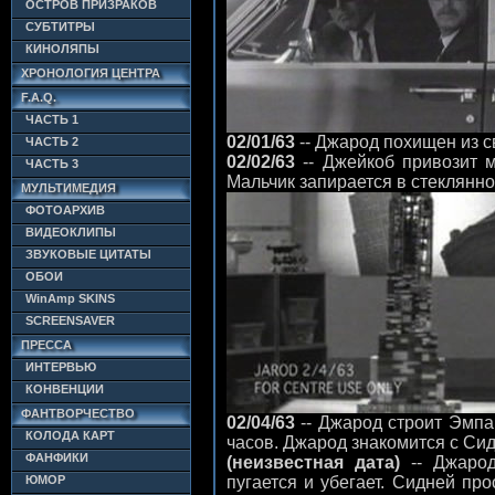
ОСТРОВ ПРИЗРАКОВ
СУБТИТРЫ
КИНОЛЯПЫ
ХРОНОЛОГИЯ ЦЕНТРА
F.A.Q.
ЧАСТЬ 1
02/01/63
-- Джарод похищен из с
ЧАСТЬ 2
02/02/63
-- Джейкоб привозит м
ЧАСТЬ 3
Мальчик запирается в стеклянно
МУЛЬТИМЕДИЯ
ФОТОАРХИВ
ВИДЕОКЛИПЫ
ЗВУКОВЫЕ ЦИТАТЫ
ОБОИ
WinAmp SKINS
SCREENSAVER
ПРЕССА
ИНТЕРВЬЮ
КОНВЕНЦИИ
ФАНТВОРЧЕСТВО
02/04/63
-- Джарод строит Эмпа
КОЛОДА КАРТ
часов. Джарод знакомится с Си
ФАНФИКИ
(неизвестная дата)
-- Джарод
ЮМОР
пугается и убегает. Сидней пр