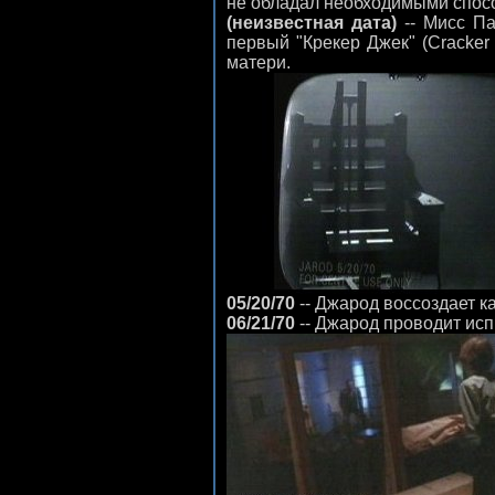
не обладал необходимыми спосо
(неизвестная дата)
-- Мисс Па
первый "Крекер Джек" (Cracker
матери.
05/20/70
-- Джарод воссоздает к
06/21/70
-- Джарод проводит исп