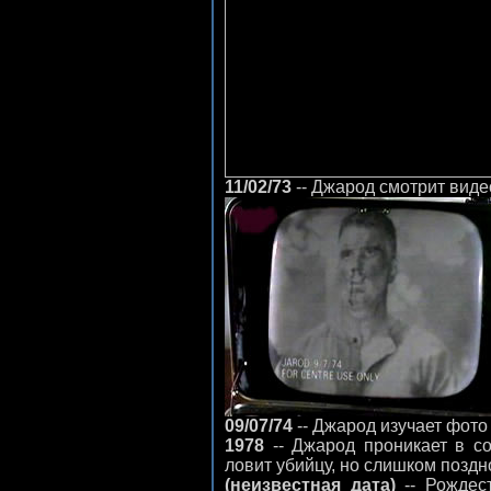
11/02/73
-- Джарод смотрит виде
09/07/74
-- Джарод изучает фото
1978
-- Джарод проникает в с
ловит убийцу, но слишком поздно
(неизвестная дата)
-- Рождест