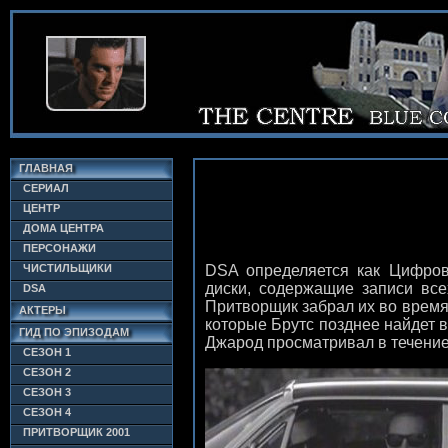
ГЛАВНАЯ
СЕРИАЛ
ЦЕНТР
ДОМА ЦЕНТРА
ПЕРСОНАЖИ
ЧИСТИЛЬЩИКИ
DSA определяется как Цифрово
диски, содержащие записи все
DSA
Притворщик забрал их во время 
АКТЕРЫ
которые Брутс позднее найдет 
ГИД ПО ЭПИЗОДАМ
Джарод просматривал в течение
СЕЗОН 1
СЕЗОН 2
СЕЗОН 3
СЕЗОН 4
ПРИТВОРЩИК 2001