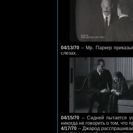
04/13/70
-- Мр. Паркер приказы
слезах.
04/15/70
-- Сидней пытается у
никогда не говорить о том, что 
4/17/70
-- Джарод расспрашивает