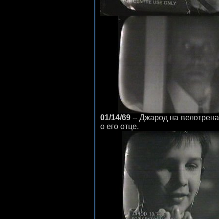
01/14/69
-- Джарод на велотрен
о его отце.