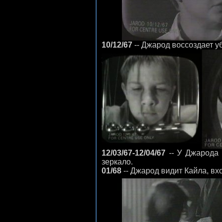
10/12/67
-- Джарод воссоздает у
12/03/67-12/04/67
-- У Джарода 
зеркало.
01/68
-- Джарод видит Кайла, вх