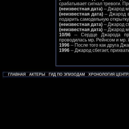
срабатывает сигнал тревоги. Пр
(неизвестная дата)
-- Джарод м
(неизвестная дата)
-- Джарод в
подарить самодельную открытку 
(неизвестная дата)
-- Джарод с
(неизвестная дата)
-- Джарод м
10/96
-- Сердце Джарода пре
проводилась мр. Рейнсом и мр. 
1996
-- После того как друга Дж
1996
-- Джарод сбегает, прихват
ГЛАВНАЯ
АКТЕРЫ
ГИД ПО ЭПИЗОДАМ
ХРОНОЛОГИЯ ЦЕНТР