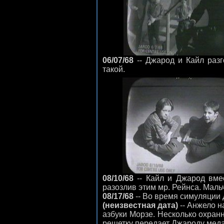
06/07/68
-- Джарод и Кайл разг
такой.
08/10/68
-- Кайл и Джарод вме
разозлив этим мр. Рейнса. Маль
08/17/68
-- Во время симуляции 
(неизвестная дата)
-- Анжело н
азбуки Морзе. Несколько охран
решетку передает Джароду меда