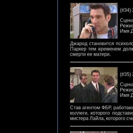
(#34) 
Сцена
Режис
Имя Д
Джарод становится психоло
Паркер тем временем долж
смерти ее матери.
(#35) 
Сцена
Режис
Имя Д
Став агентом ФБР, работаю
коллеги, которого подстав
мистера Лайла, которого сч