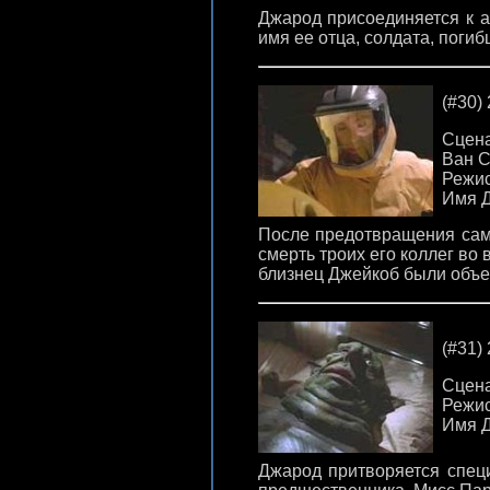
Джарод присоединяется к 
имя ее отца, солдата, погиб
(#30) 
Сцена
Ван С
Режис
Имя Д
После предотвращения сам
смерть троих его коллег во 
близнец Джейкоб были объе
(#31) 
Сцена
Режис
Имя Д
Джарод притворяется спец