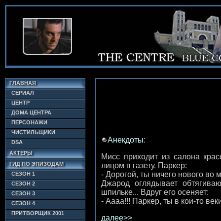
ГЛАВНАЯ
СЕРИАЛ
ЦЕНТР
ДОМА ЦЕНТРА
ПЕРСОНАЖИ
ЧИСТИЛЬЩИКИ
Анекдоты
:
DSA
АКТЕРЫ
Мисс приходит из салона крас
ГИД ПО ЭПИЗОДАМ
лицом в газету. Паркер:
- Дорогой, ты ничего нового во
СЕЗОН 1
Джарод оглядывает обтягиваю
СЕЗОН 2
шпильке... Вдруг его осеняет:
СЕЗОН 3
- Аааа!!! Паркер, ты в кои-то век
СЕЗОН 4
ПРИТВОРЩИК 2001
далее>>