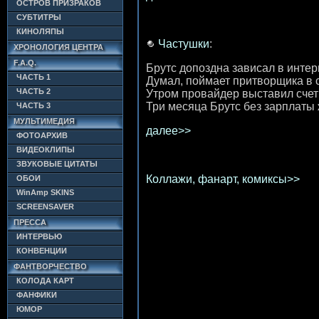
ОСТРОВ ПРИЗРАКОВ
СУБТИТРЫ
КИНОЛЯПЫ
Частушки
:
ХРОНОЛОГИЯ ЦЕНТРА
F.A.Q.
Брутс допоздна зависал в интер
ЧАСТЬ 1
Думал, поймает притворщика в с
ЧАСТЬ 2
Утром провайдер выставил счет 
Три месяца Брутс без зарплаты 
ЧАСТЬ 3
МУЛЬТИМЕДИЯ
далее>>
ФОТОАРХИВ
ВИДЕОКЛИПЫ
ЗВУКОВЫЕ ЦИТАТЫ
Коллажи, фанарт, комиксы>>
ОБОИ
WinAmp SKINS
SCREENSAVER
ПРЕССА
ИНТЕРВЬЮ
КОНВЕНЦИИ
ФАНТВОРЧЕСТВО
КОЛОДА КАРТ
ФАНФИКИ
ЮМОР