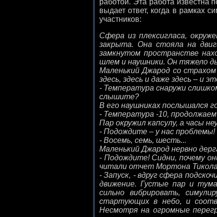
работой. Эта работа известна 
выдает ответ, когда в рамках с
участников:
Сфера из плексигласа, окруж
закрыта. Она стояла на дви
замкнутом пространстве нахо
шлем и наушники. Он тяжело д
Маленький Джарод со страхом 
здесь, здесь и даже здесь – и э
- Температура снаружи слишком
слышите?
В его наушниках послышался го
- Температура -10, продолжаем
Пар окружил капсулу, а часы 
- Подождите – у нас проблемы!
- Восемь, семь, шесть...
Маленький Джарод нервно дерг
- Подождите! Сидни, почему он
читали отчет Мортона Тикола?
- Запуск, - вдруг сфера подско
движение. Густые пар и тума
сильно вибрировать, симули
стартующих в небо, и соотв
Несмотря на огромные перегр