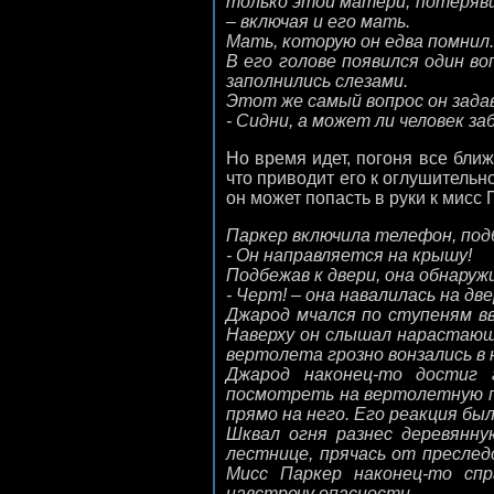
только этой матери, потерявш
– включая и его мать.
Мать, которую он едва помнил.
В его голове появился один во
заполнились слезами.
Этот же самый вопрос он задав
- Сидни, а может ли человек з
Но время идет, погоня все бли
что приводит его к оглушительн
он может попасть в руки к мисс
Паркер включила телефон, под
- Он направляется на крышу!
Подбежав к двери, она обнаруж
- Черт! – она навалилась на д
Джарод мчался по ступеням вв
Наверху он слышал нарастаю
вертолета грозно вонзались в 
Джарод наконец-то достиг 
посмотреть на вертолетную пл
прямо на него. Его реакция был
Шквал огня разнес деревянную
лестнице, прячась от преслед
Мисс Паркер наконец-то спр
навстречу опасности…