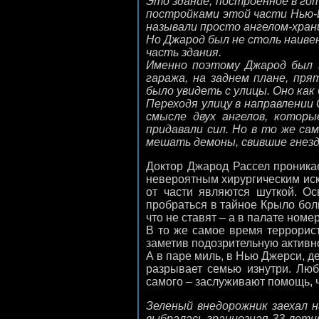
Это здание, построенное в го
постройками этой части Нью-Й
называли просто ангелом-хран
Но Джарод был не столь наиве
часть здания.
Именно поэтому Джарод был 
гаража, на заднем плане, пря
было увидеть с улицы. Оно как
Переходя улицу в направлении
смысле двух ангелов, которы
придавали сил. Но в то же сам
мешать демоны, свившие гнездо
Доктор Джарод Рассел проника
невероятным хирургическим иску
от части являются шуткой. О
пробраться в тайное Крыло боль
что не ставят – а в палате ном
В то же самое время террорис
заметив подозрительную активно
А в паре миль, в Нью Джерси, д
разрывает семью изнутри. Любя
самого – заслуживают помощь, ч
Зеленый внедорожник заехал н
выбралась грациозная 33-летн