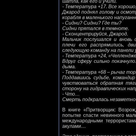
шатла, как его и учили.
- Температура +17. Все хорошо
Джарод поднял голову и осмот
корабля в маленького напуганн
- Сидни? Сидни? Где ты?
Сидни прятался в темноте.
- Сконцентрируйся, Джарод.
Мальчик послушался и вновь 
плечи его распрямились, дв
следующую команду на панели 
- Температура +24, «Челлендж
Вдруг сферу сильно покачнул
дыма.
- Температура +68 – рычаг тор
Поддавшись судьбе, команди
чувствоваться обратная тяга
сторону на гидравлических на
- Что…
Смерть подкралась незаметно
В книге «Притворщик: Возрож
попытке спасти невинного маль
международными террористами
акулами…