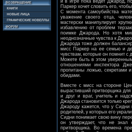
и в игре пока ведет Джарод, п
ВОЗВРАЩЕНИЕ
Паркер хочет словить его, чтоб
КНИГИ
С момента самоубийства матер
НОВЫЕ ЛИЦА
уважение своего отца, чело
ГРАФИЧЕСКИЕ НОВЕЛЛЫ
мастерски манипулирует хрупк
ФОРУМ
избавлению от проблем терза
поимке Джарода. Но хотя мис
неоднозначные чувства к Джарод
Джарода тоже должен балансиро
мисс Паркер на ее семью и де
чувствам, которые он помнит с д
Можете быть в этом уверенным
отношениями инспектора Дж
пропитаны ложью, секретами 
обидами.
Вместе с мисс на стороне Цен
вырастивший притворщика для 
и друг и враг, учитель и над
Джарода становится только креп
Джароду кажется, что у Сидни 
родителей, у которых его украли
Сидни понимает свою вину пере
он утверждает, что не знал 
притворщика. Во времена пр