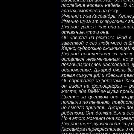
последние восемь недель. В 4
глазах смотрела на реку.
Именно из-за Кассандры Хернс 
Именно из-за этих грустных гл
Джарод увидел, как она взяла
отчаяние, что и она.
Он достал из рюкзака iPad в 
заметкой с его любимого сайт
Хернс, судорожно сжимающей в
Джарод проследовал за ней к
остаться незамеченным, но в 
показывают свои настоящие чув
одиночестве. Джарод очень бы
время симуляций и здесь, в реа
Он спрятался за березами. Кас
он видел на фотографии – р
месте, где BMW ее мужа проби
Цветок за цветком она погру
поплыли по течению, предполож
не смогла принять. Джарод по
ребенком. Она должна была ег
Но в этот момент она горевала
Джарод тоже чувствовал эту б
Кассандра перекрестилась и оп