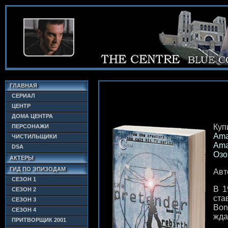
ГЛАВНАЯ
СЕРИАЛ
ЦЕНТР
ДОМА ЦЕНТРА
Куп
ПЕРСОНАЖИ
Ama
ЧИСТИЛЬЩИКИ
Ama
DSA
Озо
АКТЕРЫ
ГИД ПО ЭПИЗОДАМ
Авт
СЕЗОН 1
В 1
СЕЗОН 2
ста
СЕЗОН 3
Bon
СЕЗОН 4
жда
ПРИТВОРЩИК 2001