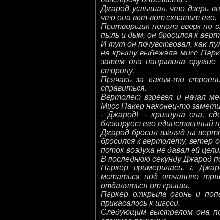
Джарод услышал, что дверь вн
что она вот-вот схватит его.
Притворщик пополз вверх по с
пыль и дым, он бросился к вер
И тут он почувствовал, как пу
на крышу выбежала мисс Парке
затем она направила оружие
сторону.
Прячась за каким-то строен
справиться.
Вертолет взревел и начал ме
Мисс Пакер наконец-то замети
- Джарод! – крикнула она, с
блокирует его единственный п
Джарод бросил взгляд на верт
бросился к вертолету, ветер о
поток воздуха не давал ей цели
В последнюю секунду Джарод п
Паркер примерилась, а Джар
мотаться под отчаянно тряс
отдаляться от крыши.
Паркер открыла огонь и поп
прикасалось к шасси.
Следующим выстрелом она поп