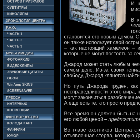
ОСТРОВ ПРИЗРАКОВ
И н
СУБТИТРЫ
мис
КИНОЛЯПЫ
В к
ХРОНОЛОГИЯ ЦЕНТРА
чел
F.A.Q.
гол
ЧАСТЬ 1
становится его новым домом. С
ЧАСТЬ 2
он также использует свой остры
ЧАСТЬ 3
– как настоящий хамелеон – и
которые не могут постоять за се
МУЛЬТИМЕДИЯ
ФОТОАРХИВ
Джарод может стать любым челов
ВИДЕОКЛИПЫ
самом деле. Из-за своих гени
ЗВУКОВЫЕ ЦИТАТЫ
свободу, Джарод клянется найти
ОБОИ
WinAmp SKINS
Но путь Джарода труден, как
SCREENSAVER
несправедливости этого мира, н
могут закончиться разоблачение
ПРЕССА
А еще есть те, кто просто пред
ИНТЕРВЬЮ
КОНВЕНЦИИ
Все время он должен быть на ш
ФАНТВОРЧЕСТВО
его любой ценой –
предпочтит
КОЛОДА КАРТ
Во главе охотников Центра ст
ФАНФИКИ
отъявленная стерва, которую Д
ЮМОР