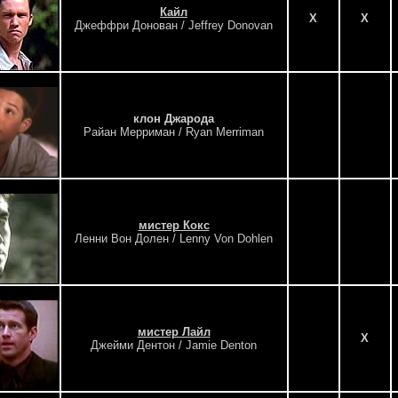
Кайл
X
X
Джеффри Донован / Jeffrey Donovan
клон Джарода
Райан Мерриман / Ryan Merriman
мистер Кокс
Ленни Вон Долен / Lenny Von Dohlen
мистер Лайл
X
Джейми Дентон / Jamie Denton