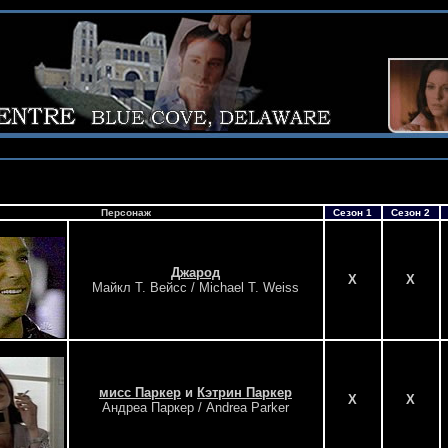
Персонаж
Сезон 1
Сезон 2
Джарод
X
X
Майкл Т. Вейсс / Michael T. Weiss
мисс Паркер
и
Кэтрин Паркер
X
X
Андреа Паркер / Andrea Parker