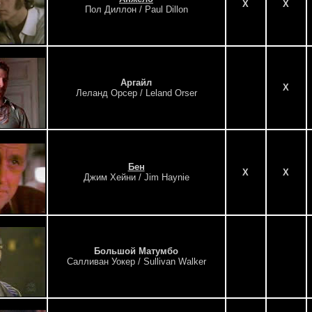
X
X
Пол Диллон / Paul Dillon
Аргайл
X
Леланд Орсер / Leland Orser
Бен
X
X
Джим Хейни / Jim Haynie
Большой Матумбо
Салливан Уокер / Sullivan Walker