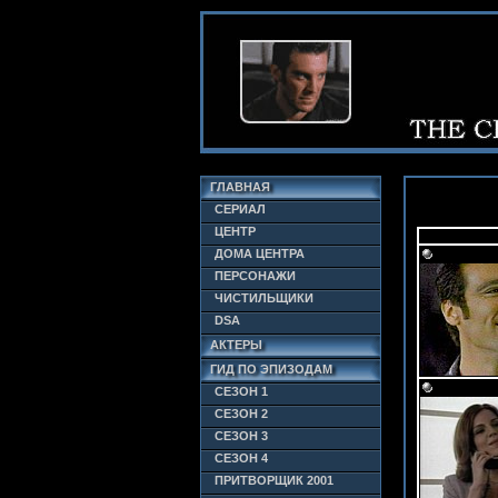
ГЛАВНАЯ
СЕРИАЛ
ЦЕНТР
ДОМА ЦЕНТРА
ПЕРСОНАЖИ
ЧИСТИЛЬЩИКИ
DSA
АКТЕРЫ
ГИД ПО ЭПИЗОДАМ
СЕЗОН 1
СЕЗОН 2
СЕЗОН 3
СЕЗОН 4
ПРИТВОРЩИК 2001