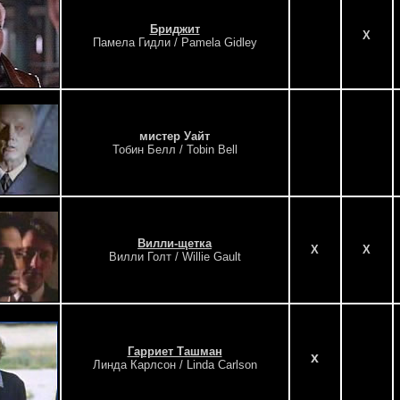
Бриджит
X
Памела Гидли / Pamela Gidley
мистер Уайт
Тобин Белл / Tobin Bell
Вилли-щетка
X
X
Вилли Голт / Willie Gault
Гарриет Ташман
x
Линда Карлсон / Linda Carlson