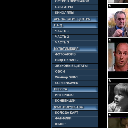
ОСТРОВ ПРИЗРАКОВ
СУБТИТРЫ
КИНОЛЯПЫ
ХРОНОЛОГИЯ ЦЕНТРА
F.A.Q.
ЧАСТЬ 1
ЧАСТЬ 2
ЧАСТЬ 3
МУЛЬТИМЕДИЯ
ФОТОАРХИВ
ВИДЕОКЛИПЫ
ЗВУКОВЫЕ ЦИТАТЫ
ОБОИ
WinAmp SKINS
SCREENSAVER
ПРЕССА
ИНТЕРВЬЮ
КОНВЕНЦИИ
ФАНТВОРЧЕСТВО
КОЛОДА КАРТ
ФАНФИКИ
ЮМОР