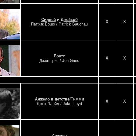
Сидней
и
Джейкоб
X
X
Патрик Бошо / Patrick Bauchau
Брутс
X
X
Джон Грис / Jon Gries
Анжело в детстве/Тимми
X
X
Джек Ллойд / Jake Lloyd
Анжело