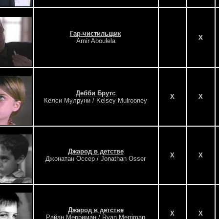
Гар-чистильщик
x
Amir Aboulela
Дебби Брутс
X
X
Келси Мулруни / Kelsey Mulrooney
Джарод в детстве
X
X
Джонатан Оссер / Jonathan Osser
Джарод в детстве
X
X
Райан Мерриман / Ryan Merriman