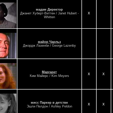
мадам Директор
Джанет Хуберт-Виттен / Janet Hubert -
X
Whitten
майор Чарльз
Джордж Лазенби / George Lazenby
Маргарет
X
X
Ким Майерс / Kim Meyers
мисс Паркер в детстве
X
X
Эшли Пелдон / Ashley Peldon