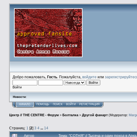
Добро пожаловать,
Гость
. Пожалуйста,
войдите
или
зарегистрируйтес
Войти
Новости
:
НАЧАЛО
ПОМОЩЬ
ПОИСК
ВОЙТИ
РЕГИСТРАЦИЯ
Центр // THE CENTRE - Форум
>
Болталка
>
Другой фанарт
(Модератор:
Marg
Страниц:
1
[
2
]
3
4
...
14
Автор
Тема: "СОТНЯ" // Тысяча и один поход в Арка