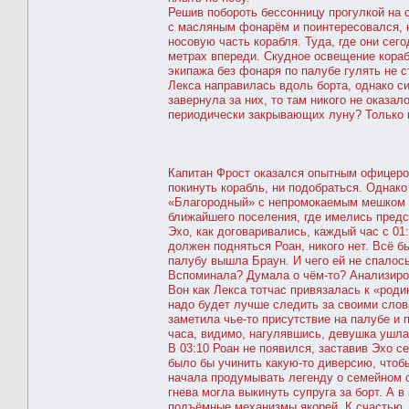
Решив побороть бессонницу прогулкой на 
с масляным фонарём и поинтересовался, н
носовую часть корабля. Туда, где они сег
метрах впереди. Скудное освещение корабл
экипажа без фонаря по палубе гулять не с
Лекса направилась вдоль борта, однако с
завернула за них, то там никого не оказал
периодически закрывающих луну? Только 
Капитан Фрост оказался опытным офицером
покинуть корабль, ни подобраться. Однако
«Благородный» с непромокаемым мешком з
ближайшего поселения, где имелись предс
Эхо, как договаривались, каждый час с 01
должен подняться Роан, никого нет. Всё б
палубу вышла Браун. И чего ей не спалось
Вспоминала? Думала о чём-то? Анализиров
Вон как Лекса тотчас привязалась к «роди
надо будет лучше следить за своими слов
заметила чье-то присутствие на палубе и 
часа, видимо, нагулявшись, девушка ушла
В 03:10 Роан не появился, заставив Эхо с
было бы учинить какую-то диверсию, чтоб
начала продумывать легенду о семейном с
гнева могла выкинуть супруга за борт. А 
подъёмные механизмы якорей. К счастью, д