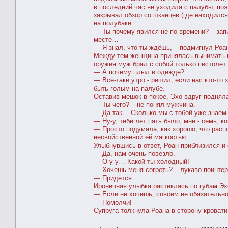
в последний час не уходила с палубы, поэ
закрывал обзор со шканцев (где находилс
на полубаке.
— Ты почему явился не по времени? – запи
месте…
— Я знал, что ты ждёшь, – подмигнул Роан
Между тем женщина принялась вынимать и
оружия муж брал с собой только пистолет 
— А почему плыл в одежде?
— Всё-таки утро - решил, если нас кто-то 
быть голым на палубе.
Оставив мешок в покое, Эхо вдруг подняла
— Ты чего? – не понял мужчина.
— Да так… Сколько мы с тобой уже знаем 
— Ну-у, тебе лет пять было, мне - семь, 
— Просто подумала, как хорошо, что расп
несвойственной ей мягкостью.
Улыбнувшись в ответ, Роан приблизился и 
— Да, нам очень повезло.
— О-у-у… Какой ты холодный!
— Хочешь меня согреть? – лукаво поинте
— Придётся.
Ироничная улыбка растеклась по губам Эхо
— Если не хочешь, совсем не обязательно
— Помолчи!
Супруга толкнула Роана в сторону кровати