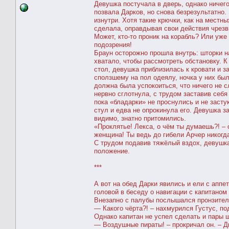
Девушка постучала в дверь, однако ничего
позвала Дарков, но снова безрезультатно.
изнутри. Хотя такие крючки, как на местн
сделала, оправдывая свои действия чрезв
Может, кто-то проник на корабль? Или уж
подозрения!
Браун осторожно прошла внутрь: шторки 
хватало, чтобы рассмотреть обстановку. К
стол, девушка приблизилась к кровати и 
сползшему на пол одеялу, ночка у них был
должна была успокоиться, что ничего не 
нервно сглотнула, с трудом заставив себя
пока «бладарки» не проснулись и не засту
стул и едва не опрокинула его. Девушка з
видимо, знатно притомились.
«Проклятье! Лекса, о чём ты думаешь?! – 
женщина! Ты ведь до гибели Арчер никогд
С трудом подавив тяжёлый вздох, девушка
положение.
***
А вот на обед Дарки явились и ели с аппе
головой в беседу о навигации с капитаном
Внезапно с палубы послышался пронзительн
— Какого чёрта?! – нахмурился Густус, по
Однако капитан не успел сделать и пары 
— Воздушные пираты! – прокричал он. – Д