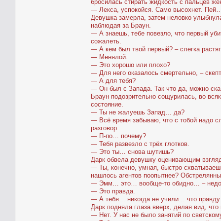
бросилась стирать жидкость с пальцев ж
— Лекса, успокойся. Само высохнет. Пей
Девушка замерла, затем неловко улыбнула
наблюдая за Браун.
— А знаешь, тебе повезло, что первый уби
сожалеть.
— А кем был твой первый? – слегка растяг
— Менялой.
— Это хорошо или плохо?
— Для него оказалось смертельно, – скеп
— А для тебя?
— Он был с Запада. Так что да, можно ска
Браун подозрительно сощурилась, во всяк
состояние.
— Ты не жалуешь Запад… да?
— Всё время забываю, что с тобой надо сл
разговор.
— П-по… почему?
— Тебя развезло с трёх глотков.
— Это ты… снова шутишь?
Дарк обвела девушку оценивающим взгляд
— Ты, конечно, умная, быстро схватываешь
нашлось агентов поопытнее? Обстрелянны
— Эмм… это… вообще-то обидно… – недово
— Это правда.
— А тебя… никогда не учили… что правду
Дарк подняла глаза вверх, делая вид, что
— Нет. У нас не было занятий по светскому