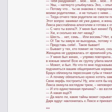
— Тебя раздражает… моё… моя… моё… п
— Увы, – натянуто улыбнулась Эхо, – опыт
— Потому что… ты не знакома с порядочн
моими родителями… и не только с ними… 
— Тогда отчего твои родители не смогли 
Этот вопрос занимал её уже давно, и жен
Лекса расслаблена алкоголем и готова к о
— С чего ты взяла?!. У меня был жених! 
— Хм, и сколько же лет назад?
— Шесть… нет, семь… Или восемь? Нет, 
— О! Так ты замуж не выходишь, потому ч
— Представь себе!.. Такое бывает!
— Бывает у тех, кто помнит не только, ско
Женщина не удержалась от ироничной улы
— У меня был жених, – упрямо повторила 
в южные земли! Всю их группу убила маля
— Может, и был. Но что-то мне подсказыва
подчиняться вашим общепринятым нормам.
Браун облизнула пересохшие губы и тяже
— А почему обязательно нужно хотеть заму
Свою верфь построить! Ну, или хотя бы к
Лекса окинула взглядом трюм, – неповоро
— И это единственная причина? – во взгл
— А какая ещё?!
— Да мало ли, какие тайны может скрыва
Дарк вдруг наклонилась к Лексе и прихват
***