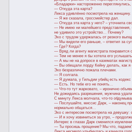
«Бладарки» настороженно переглянулись, 
― Откуда эта карта?
Лекса удивлённо посмотрела на женщину.
― Я же сказала, гроссмейстер дал.
― Откуда эта карта у него? – уточнила св
― Не имею ни малейшего представления, 
не удивило это устройство… Почему?
Эхо с трудом удержалась от резкого выпа
― Мы видели его раньше, – ответил за суп
― Где? Когда?
― Вряд ли агенту магистрата понравится 
― Тем не менее я бы хотела его услышать
― А мы не на допросе в казематах магист
― Вы обещали лорду Кейну делать, как я с
Эхо безразлично пожала плечами.
― Я солгала.
― Я думала, у Гильдии убийц есть кодекс 
― Есть. Но тебе его не понять…
― Что-то тут жарковато, – иронично объя
Не дожидаясь разрешения, мужчина удали
С минуту Лекса молчала, что-то обдумыва
― Послушайте, миссис Дарк, – наконец п
нормально общаться…
Эхо с интересом посмотрела на девушку: о
― И я хочу извиниться за утро, – продолж
Интерес в глазах Дарк сменился изумлени
― Ты просишь прощение? Мы что, падаем
Лекса несмело улыбнулась и качнула голо