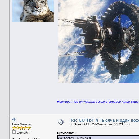
Неожиданное случается в жизни гораздо чаще ожи
生
Re:"СОТНЯ" // Тысяча и один похо
Hero Member
«
Ответ #17 :
24-Февраля-2022 23:05 »
Офлайн
Цитировать
Да, восточных было 8.