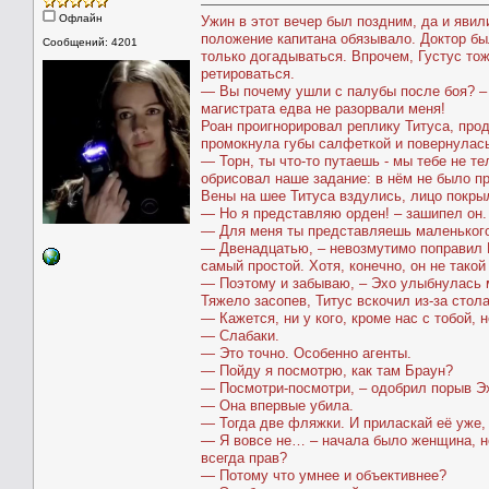
Офлайн
Ужин в этот вечер был поздним, да и явил
положение капитана обязывало. Доктор бы
Сообщений: 4201
только догадываться. Впрочем, Густус тож
ретироваться.
— Вы почему ушли с палубы после боя? – 
магистрата едва не разорвали меня!
Роан проигнорировал реплику Титуса, про
промокнула губы салфеткой и повернулась
— Торн, ты что-то путаешь - мы тебе не т
обрисовал наше задание: в нём не было пр
Вены на шее Титуса вздулись, лицо покры
— Но я представляю орден! – зашипел он.
— Для меня ты представляешь маленького 
— Двенадцатью, – невозмутимо поправил Р
самый простой. Хотя, конечно, он не такой
— Поэтому и забываю, – Эхо улыбнулась 
Тяжело засопев, Титус вскочил из-за стол
— Кажется, ни у кого, кроме нас с тобой, 
— Слабаки.
— Это точно. Особенно агенты.
— Пойду я посмотрю, как там Браун?
— Посмотри-посмотри, – одобрил порыв Эх
— Она впервые убила.
— Тогда две фляжки. И приласкай её уже, 
— Я вовсе не… – начала было женщина, но
всегда прав?
— Потому что умнее и объективнее?