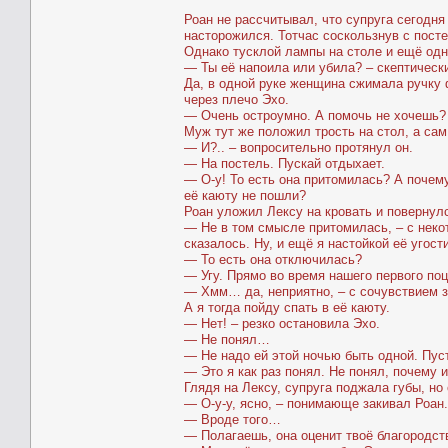
Роан не рассчитывал, что супруга сегодня
насторожился. Тотчас соскользнув с пост
Однако тусклой лампы на столе и ещё одн
— Ты её напоила или убила? – скептическ
Да, в одной руке женщина сжимала ручку 
через плечо Эхо.
— Очень остроумно. А помочь не хочешь?
Муж тут же положил трость на стол, а сам
— И?.. – вопросительно протянул он.
— На постель. Пускай отдыхает.
— О-у! То есть она притомилась? А почем
её каюту не пошли?
Роан уложил Лексу на кровать и повернулс
— Не в том смысле притомилась, – с неко
сказалось. Ну, и ещё я настойкой её угос
— То есть она отключилась?
— Угу. Прямо во время нашего первого поц
— Хмм… да, неприятно, – с сочувствием з
А я тогда пойду спать в её каюту.
— Нет! – резко остановила Эхо.
— Не понял…
— Не надо ей этой ночью быть одной. Пуст
— Это я как раз понял. Не понял, почему и
Глядя на Лексу, супруга поджала губы, но
— О-у-у, ясно, – понимающе закивал Роан.
— Вроде того…
— Полагаешь, она оценит твоё благородст