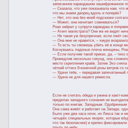
записанное карандашом зашифрованное п
― Сказала, что уже показывала нам, что м
что мы знаем дворец вдоль и поперёк?
― Нет, это она без моей подсказки солгал
― Может, она начитает сомневаться?
Роан забрал у супруги карандаш и поправ
― Агент магистрата? Они же не видят нич
― Не такая уж безупречная, если лжёт сво
― Она мне не нравится, – хмуро возразил
― То есть ты сможешь убить её в конце м
Коснувшись ладонью плеча женщины, Роан 
― Если получим такой приказ, да, – тихо 
Промедлив несколько секунд, она сложила
место скрепления краёв. Затем Эхо сняла 
чёткий оттиск 8-конечной розы ветров со
― Удачи тебе, – передавая запечатанный 
― Удача не для нашего ремесла.
Если не считать обеда и ужина в кают-ком
пределах западного сознания не выходила 
только по книгам. Западным. Одобренным 
Она сама живёт и работает на Западе, одн
Было уже два часа ночи, но Лекса так и н
четырёх специальных якорях, которые вбу
что так безопаснее) и крепко фиксировали
плыть по небу.