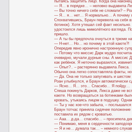
пытаясь защитить лицо. Когда она наконец
— Я… в порядке… – неловко выдавила Ле
— Вы точно ничего себе не сломали? – Ро
— Я… я… нет… Я нормально… А почему я…
Спохватившись, Браун перевела на себя вз
ботинок). Хотя утешал сей факт несильно.
удостоился лишь мимолётного взгляда. По
пришло.
— А ты бы предпочла очнуться в трюме на
— Н-нет… Но… но почему в этой каюте?!
Опередив явно иронично настроенную супр
— Потому что миссис Дарк мудро посчитал
очевидно, мучали дурные сны. А миссис Да
как ребёнок. Я неточно выразился, извинит
— Опыт?.. – растерянно выдавила Лекса.
Обычно она легко сопоставляла факты, но 
— Да. Она не только запугивать и шестом 
Роан улыбнулся, и Браун автоматически сд
— Ясно… Я… это… Спасибо… Я пойду…
Спеша покинуть Дарков, Лекса даже не вс
каюте. Но возвращаться за ботинками был
кровать, утыкаясь лицом в подушку. Однак
— Ты у нас кое-что забыла, – послышался
Браун тотчас приняла сидячее положение 
поставила их рядом с кроватью.
— Ааа… д-да… спасибо… – просипела де
— Понимаю, меня в сердечности заподозри
— Я и не… думала так… – немного слукав