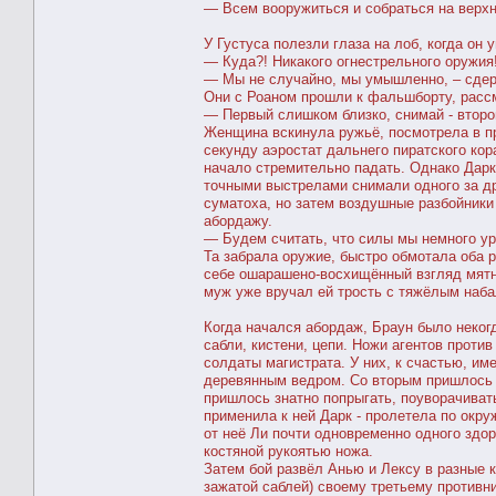
— Всем вооружиться и собраться на верхн
У Густуса полезли глаза на лоб, когда он
— Куда?! Никакого огнестрельного оружия!
— Мы не случайно, мы умышленно, – сде
Они с Роаном прошли к фальшборту, расс
— Первый слишком близко, снимай - второ
Женщина вскинула ружьё, посмотрела в пр
секунду аэростат дальнего пиратского ко
начало стремительно падать. Однако Дарк
точными выстрелами снимали одного за др
суматоха, но затем воздушные разбойники
абордажу.
— Будем считать, что силы мы немного ур
Та забрала оружие, быстро обмотала оба р
себе ошарашено-восхищённый взгляд мятн
муж уже вручал ей трость с тяжёлым наб
Когда начался абордаж, Браун было неког
сабли, кистени, цепи. Ножи агентов проти
солдаты магистрата. У них, к счастью, им
деревянным ведром. Со вторым пришлось п
пришлось знатно попрыгать, поуворачивать
применила к ней Дарк - пролетела по окру
от неё Ли почти одновременно одного здор
костяной рукоятью ножа.
Затем бой развёл Анью и Лексу в разные 
зажатой саблей) своему третьему противни