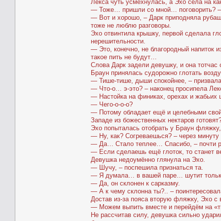
Лекса чуть усмехнулась, а Эхо села на к
— Тоже… пришли со мной… поговорить? – 
— Вот и хорошо, – Дарк приподняла рубаш
тоже не люблю разговоры.
Эхо отвинтила крышку, первой сделала гл
нерешительности.
— Это, конечно, не благородный напиток 
такое пить не будут…
Слова Дарк задели девушку, и она тотчас
Браун принялась судорожно глотать возду
— Тише-тише, дыши спокойнее, – призвала
— Что-о… э-это? – наконец просипела Лек
— Настойка на финиках, орехах и жабьих 
— Чего-о-о-о?
— Потому обладает ещё и целебными свойс
Западе из божественных нектаров готовят?
Эхо попыталась отобрать у Браун фляжку,
— Ну, как? Согреваешься? – через минуту
— Да… Стало теплее… Спасибо, – почти р
— Если сделаешь ещё глоток, то станет в
Девушка недоумённо глянула на Эхо.
— Шучу, – поспешила признаться та.
— Я думала… в вашей паре… шутит тольк
— Да, он склонен к сарказму.
— А к чему склонна ты?.. – поинтересовал
Достав из-за пояса вторую фляжку, Эхо с 
— Можем выпить вместе и перейдём на «
Не рассчитав силу, девушка сильно удари