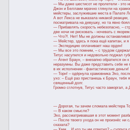
— Мы даже шестисот не пролетели - это ни
Джон и Беллами мрачно глянули на храмов
мейстеры, заслужившие места в Палате Ло
А вот Лекса не выказала никакой реакции,
посматривала на девушку, но та явно боял
— Прибавлять скорость небезопасно, – ст
две ночи не рисковать - ночевать с якорем
— Что?!. Нет! Мы не должны останавливат
— Мейстер, здесь я пока ещё капитан, и я 
— Экспедицию оплачивает наш орден!
— Мы все это помним, – с трудом сдержал 
Титус насупился и недовольно поджал губ
— Агент Браун, – внезапно обратился он к 
неразумны. Вы даже представить себе не 
в их исполнении - фантастические деньги!
— Торн! – одёрнула храмовника Эхо, после
ухо: – Ещё раз пристанешь к Браун, тебя я
священный долг.
Громко сглотнув, Титус часто заморгал, а
― Дорогая, ты зачем сломала мейстера То
― В каком смысле?
Эхо, рассматривавшая в этот момент разб
― После твоего ухода он не произнёс ни с
сказала?
― Хмм… И что ты им ответил? – супруга о