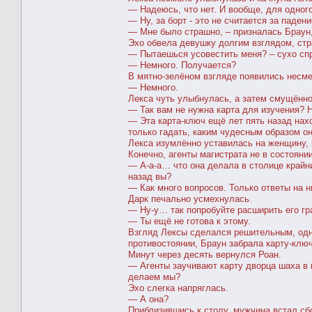
― Надеюсь, что нет. И вообще, для одного
― Ну, за борт - это не считается за паден
― Мне было страшно, – призналась Браун, 
Эхо обвела девушку долгим взглядом, стра
― Пытаешься усовестить меня? – сухо сп
― Немного. Получается?
В мятно-зелёном взгляде появились несме
― Немного.
Лекса чуть улыбнулась, а затем смущённо
― Так вам не нужна карта для изучения? 
― Эта карта-ключ ещё лет пять назад нахо
только гадать, каким чудесным образом о
Лекса изумлённо уставилась на женщину, 
Конечно, агенты магистрата не в состояни
― А-а-а… что она делала в столице крайн
назад вы?
― Как много вопросов. Только ответы на н
Дарк печально усмехнулась.
― Ну-у… так попробуйте расширить его гр
― Ты ещё не готова к этому.
Взгляд Лексы сделался решительным, одн
противостоянии, Браун забрала карту-ключ 
Минут через десять вернулся Роан.
― Агенты заучивают карту дворца шаха в 
делаем мы?
Эхо слегка напряглась.
― А она?
Приблизившись к столу, мужчина встал сб