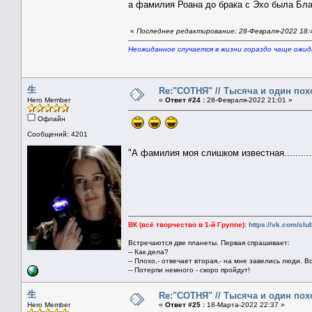
а фамилия Роана до брака с Эхо была Б
«
Последнее редактирование: 28-Февраля-2022 18:
Неожиданное случается в жизни гораздо чаще ожи
生
Re:"СОТНЯ" // Тысяча и один похо
Hero Member
«
Ответ #24 :
28-Февраля-2022 21:01 »
Офлайн
Сообщений: 4201
"А фамилия моя слишком известная............
ВК (всё творчество в 1-й Группе):
https://vk.com/cl
Встречаются две планеты. Первая спрашивает:
-- Как дела?
-- Плохо,- отвечает вторая,- на мне завелись люди. В
-- Потерпи немного - скоро пройдут!
生
Re:"СОТНЯ" // Тысяча и один похо
Hero Member
«
Ответ #25 :
18-Марта-2022 22:37 »