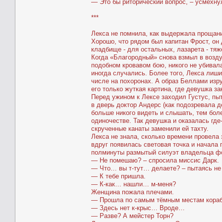
— Это бы риторический вопрос, – усмехну
***
Лекса не помнила, как выдержала прощани
Хорошо, что рядом был капитан Фрост, он 
кладбище - для остальных, лазарета - тя
Когда «Благородный» снова взмыл в возду
подобном кровавом бою, никого не убивала
иногда случались. Более того, Лекса лиши
числе на похоронах. А образ Беллами изр
его только жуткая картина, где девушка з
Перед ужином к Лексе заходил Густус, пы
в дверь доктор Андерс (как подозревала д
больше никого видеть и слышать, тем бол
одиночестве. Так девушка и оказалась где
скрученные канаты заменили ей тахту.
Лекса не знала, сколько времени провела з
вдруг появилась световая точка и начала
полминуты размытый силуэт владельца фо
— Не помешаю? – спросила миссис Дарк.
— Что… вы т-тут… делаете? – пытаясь не
— К тебе пришла.
— К-как… нашли… м-меня?
Женщина пожала плечами.
— Прошла по самым тёмным местам корабл
— Здесь нет к-крыс… Вроде…
— Разве? А мейстер Торн?