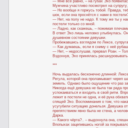
— Мне всё равно, – на губах Эхо появила
Мужчина участливо посмотрел на супругу,
— Но вообще я горжусь тобой. Правда, те
шок, если она проснётся с нами в постели
— Нет, на полу не надо. К тому же ты у н
постели только со мной.
— Ладно, как скажешь, – пожимая плечами,
В ответ Эхо лишь неловко улыбнулась. Она
душевном состоянии девушки.
Пробежавшись взглядом по Лексе, супруга
— Как думаешь, если я сниму с неё руба
— Нет, – недослушав, прервал Роан. – Тол
Вздохнув, Эхо принялась расшнуровывать
***
Ночь выдалась бесконечно длинной: Лексе
Регула, которой она проламывает череп ш
земель. Однако было ощущение что раз за 
Никогда ещё девушка не была так рада пр
успокаиваться и входить в свой ритм. Впр
лежит в постели не одна, и её рука обхват
спящей Эхо. Воспоминания о том, что нак
усугубили ситуацию донельзя. Девушка отп
препятствием явно была не стена, а челов
Дарка.
— Какого чёрта?.. – выдохнула она, спешн
Впопыхах зацепившись ногой за покрывало