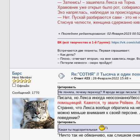
― Заткнись! – зашипела Лекса на Торна.
Храмовник уже открыл было рот, собираясь
Эхо напряглась, наблюдая за происходящи
― Нет. Пускай разбираются сами - это не 
Стиснув челюсти, женщина сдержанно кивн
«
Последнее редактирование: 02-Января-2023 00:5
ВК (всё творчество в 1-й Группе):
https://vk.com/cl
Встречаются две планеты. Первая спрашивает:
-- Как дела?
-- Плохо,- отвечает вторая,- на мне завелись люди. В
-- Потерпи немного - скоро пройдут!
Барс
Re:"СОТНЯ" // Тысяча и один похо
Hero Member
«
Ответ #23 :
28-Февраля-2022 15:48 »
Офлайн
Цитировать
Не поняла, почему переход? Я вроде везде писала: Эх
Сообщений: 1770
Писала, но Лекса иногда неосознанно/бесс
помощницей. Кажется, ту звали Рейвен. Л
Странно, что Лекса вообще обратила на не
можно меньше внимания к своей персоне. 
поведении?
Цитировать
Какая ты подозрительная
"Ничто так не обманчиво, как слишком оч