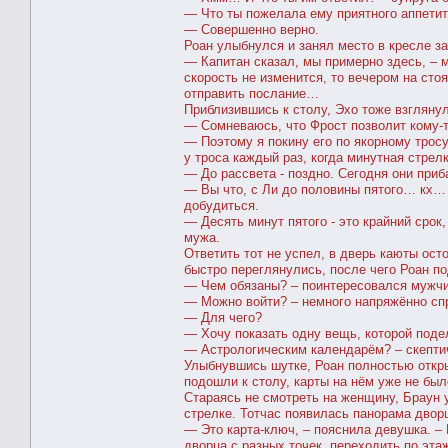
― Что ты пожелала ему приятного аппетит
― Совершенно верно.
Роан улыбнулся и занял место в кресле за
― Капитан сказал, мы примерно здесь, – 
скорость не изменится, то вечером на сто
отправить послание…
Приблизившись к столу, Эхо тоже взглянул
― Сомневаюсь, что Фрост позволит кому-т
― Поэтому я покину его по якорному тросу
у троса каждый раз, когда минутная стрел
― До рассвета - поздно. Сегодня они приб
― Вы что, с Ли до половины пятого… кх… –
добудиться.
― Десять минут пятого - это крайний срок
мужа.
Ответить тот не успел, в дверь каюты ост
быстро переглянулись, после чего Роан по
― Чем обязаны? – поинтересовался мужчи
― Можно войти? – немного напряжённо спр
― Для чего?
― Хочу показать одну вещь, которой поде
― Астрологическим календарём? – скепти
Улыбнувшись шутке, Роан полностью открыл
подошли к столу, карты на нём уже не был
Стараясь не смотреть на женщину, Браун 
стрелке. Тотчас появилась панорама двор
― Это карта-ключ, – пояснила девушка. –
дворца с разных точек, переходить по эта