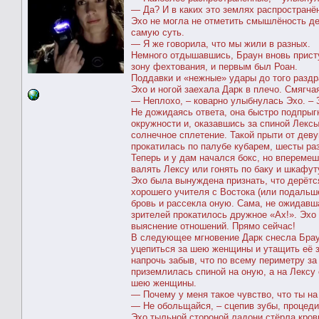
— Да? И в каких это землях распространё
Эхо не могла не отметить смышлёность де
самую суть.
— Я же говорила, что мы жили в разных.
Немного отдышавшись, Браун вновь присту
зону фехтования, и первым был Роан.
Поддавки и «нежные» удары до того раздр
Эхо и ногой заехала Дарк в плечо. Смягча
— Неплохо, – коварно улыбнулась Эхо. – З
Не дожидаясь ответа, она быстро подпрыгн
окружности и, оказавшись за спиной Лекс
солнечное сплетение. Такой прыти от дев
прокатилась по палубе кубарем, шесты раз
Теперь и у дам начался бокс, но впереме
валять Лексу или гонять по баку и шкафут
Эхо была вынуждена признать, что дерётс
хорошего учителя с Востока (или подальш
бровь и рассекла оную. Сама, не ожидавш
зрителей прокатилось дружное «Ах!». Эхо
выяснение отношений. Прямо сейчас!
В следующее мгновение Дарк снесла Браун
уцепиться за шею женщины и утащить её з
напрочь забыв, что по всему периметру за
приземлилась спиной на оную, а на Лексу 
шею женщины.
— Почему у меня такое чувство, что ты на
— Не обольщайся, – сцепив зубы, процеди
Эхо тыльной стороной ладони стёрла кровь