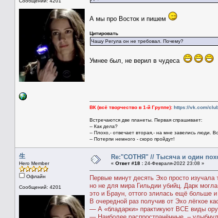
Сообщений: 4201
А мы про Восток и пишем
Цитировать
Чашу Регула он не требовал. Почему?
Умнее был, не верил в чудеса
ВК (всё творчество в 1-й Группе):
https://vk.com/cl
Встречаются две планеты. Первая спрашивает:
-- Как дела?
-- Плохо,- отвечает вторая,- на мне завелись люди. В
-- Потерпи немного - скоро пройдут!
生
Re:"СОТНЯ" // Тысяча и один похо
Hero Member
«
Ответ #18 :
24-Февраля-2022 23:08 »
Офлайн
Первые минут десять Эхо просто изучала 
но не для мира Гильдии убийц. Дарк могла
Сообщений: 4201
это и Браун, оттого злилась ещё больше 
В очередной раз получив от Эхо лёгкое к
— А «бладарки» практикуют ВСЕ виды ор
— Наиболее распространённые, – улыбнул