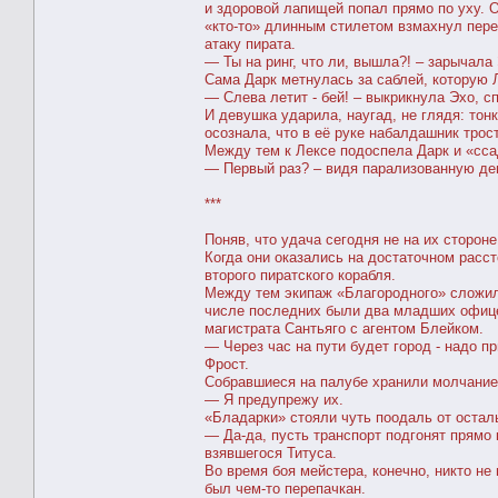
и здоровой лапищей попал прямо по уху. О
«кто-то» длинным стилетом взмахнул перед
атаку пирата.
― Ты на ринг, что ли, вышла?! – зарычала 
Сама Дарк метнулась за саблей, которую 
― Слева летит - бей! – выкрикнула Эхо, 
И девушка ударила, наугад, не глядя: тон
осознала, что в её руке набалдашник трос
Между тем к Лексе подоспела Дарк и «сса
― Первый раз? – видя парализованную дев
***
Поняв, что удача сегодня не на их стороне
Когда они оказались на достаточном расст
второго пиратского корабля.
Между тем экипаж «Благородного» сложил н
числе последних были два младших офице
магистрата Сантьяго с агентом Блейком.
― Через час на пути будет город - надо п
Фрост.
Собравшиеся на палубе хранили молчание 
― Я предупрежу их.
«Бладарки» стояли чуть поодаль от остал
― Да-да, пусть транспорт подгонят прямо 
взявшегося Титуса.
Во время боя мейстера, конечно, никто не
был чем-то перепачкан.