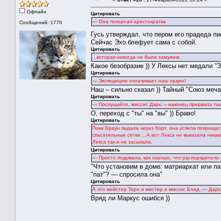
Офлайн
Цитировать
— Она чопорная аристократка
Сообщений: 1770
Гусь утверждал, что пером его прадеда п
Сейчас Эхо блефует сама с собой.
Цитировать
...которая никогда не была замужем.
Какое безобразие )) У Лексы нет медали "З
Цитировать
— Экспедицию оплачивает наш орден!
Наш – сильно сказал )) Тайный "Союз меча 
Цитировать
― Послушайте, миссис Дарк, – наконец прервала ти
О, переход с "ты" на "вы" )) Браво!
Цитировать
Пока Браун падала через борт, она успела попрощать
спасательные сетки….А вот Лекса не выказала никак
Лекса так и не засыпала.
Цитировать
— Просто подумала, как хорошо, что распорядители 
"Что установим в доме: матриархат или п
"пат"? — спросила она"
Цитировать
А это мейстер Торн и мистер и миссис Блад..― Дарк
Вряд ли Маркус ошибся ))