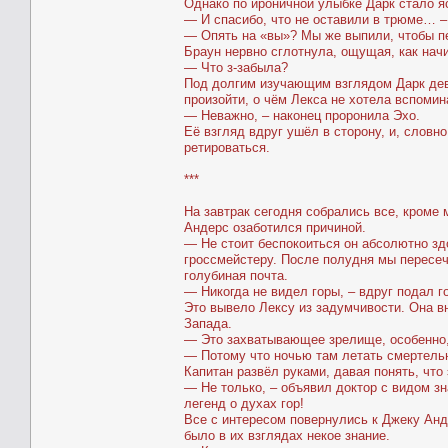
Однако по ироничной улыбке Дарк стало яс
— И спасибо, что не оставили в трюме… –
— Опять на «вы»? Мы же выпили, чтобы пе
Браун нервно сглотнула, ощущая, как нач
— Что з-забыла?
Под долгим изучающим взглядом Дарк дев
произойти, о чём Лекса не хотела вспомин
— Неважно, – наконец проронила Эхо.
Её взгляд вдруг ушёл в сторону, и, слов
ретироваться.
***
На завтрак сегодня собрались все, кроме 
Андерс озаботился причиной.
— Не стоит беспокоиться он абсолютно здо
гроссмейстеру. После полудня мы пересечё
голубиная почта.
— Никогда не видел горы, – вдруг подал 
Это вывело Лексу из задумчивости. Она вн
Запада.
— Это захватывающее зрелище, особенно,
— Потому что ночью там летать смертельн
Капитан развёл руками, давая понять, что
— Не только, – объявил доктор с видом зн
легенд о духах гор!
Все с интересом повернулись к Джеку Анд
было в их взглядах некое знание.