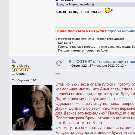
Вряд ли Маркус ошибся ))
Какая ты подозрительная
ВК (всё творчество в 1-й Группе):
https://vk.com/cl
Встречаются две планеты. Первая спрашивает:
-- Как дела?
-- Плохо,- отвечает вторая,- на мне завелись люди. В
-- Потерпи немного - скоро пройдут!
生
Re:"СОТНЯ" // Тысяча и один похо
Hero Member
«
Ответ #22 :
27-Февраля-2022 20:13 »
Офлайн
***
Сообщений: 4201
Этой ночью Лекса спала плохо и потому оп
крамольная мысль, что Анья опять спала н
в своём помещении, а до завтрака Браун н
Дарки и почему пропустили завтрак?
Однако не меньше Лексу волновал вопрос: 
Дарк?! Если кто об этом и должен пережив
для Дарков это нормально? Поблудил с д
После завтрака Браун отрядила агентов на
вот Дарков и тут не было.
«Не могут же они спать до половины одинн
концов, за результаты миссии будет отвеча