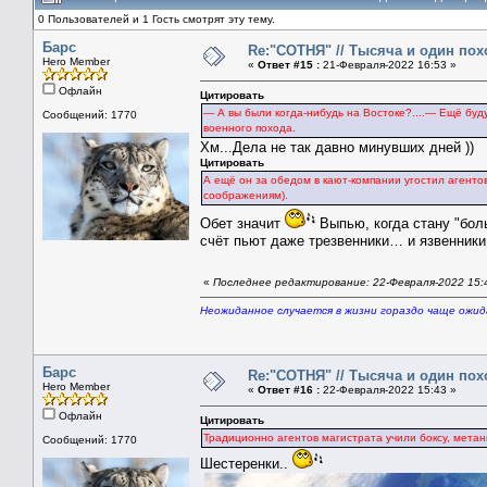
0 Пользователей и 1 Гость смотрят эту тему.
Барс
Re:"СОТНЯ" // Тысяча и один похо
Hero Member
«
Ответ #15 :
21-Февраля-2022 16:53 »
Офлайн
Цитировать
— А вы были когда-нибудь на Востоке?....— Ещё буд
Сообщений: 1770
военного похода.
Хм...Дела не так давно минувших дней ))
Цитировать
А ещё он за обедом в кают-компании угостил агентов
соображениям).
Обет значит
Выпью, когда стану "бо
счёт пьют даже трезвенники… и язвенники!
«
Последнее редактирование: 22-Февраля-2022 15:
Неожиданное случается в жизни гораздо чаще ожи
Барс
Re:"СОТНЯ" // Тысяча и один похо
Hero Member
«
Ответ #16 :
22-Февраля-2022 15:43 »
Офлайн
Цитировать
Традиционно агентов магистрата учили боксу, мета
Сообщений: 1770
Шестеренки..