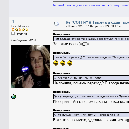
Неожиданное случается в жизни гораздо чаще ожи
生
Re:"СОТНЯ" // Тысяча и один похо
Hero Member
«
Ответ #21 :
27-Февраля-2022 20:12 »
Офлайн
Цитировать
чем дальше от неё ты будешь находиться, тем он б
Сообщений: 4201
Золотые слова))))))))
Цитировать
Какое безобразие )) У Лексы нет медали "За мужеств
Цитировать
О, переход с "ты" на "вы" )) Браво!
Не поняла, почему переход? Я вроде везде 
Цитировать
Гусь утверждал, что пером его прадеда писал Пушкин
Из серии: "Мы с волом пахали, - сказала м
Цитировать
А что лучше: "мат" или "пат"? — спросила она
Вот это я понимаю, уделала шахматиста))))
Цитировать