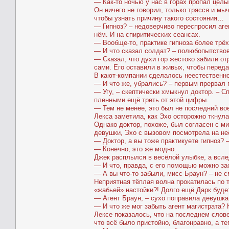
— Как-то ночью у нас в горах пропал целы
Он ничего не говорил, только трясся и мы
чтобы узнать причину такого состояния…
— Гипноз? – недоверчиво переспросил аге
нём. И на спиритических сеансах.
— Вообще-то, практике гипноза более трёх
— И что сказал солдат? – полюбопытство
— Сказал, что духи гор жестоко забили отр
сами. Его оставили в живых, чтобы перед
В кают-компании сделалось неестественно
— И что же, убрались? – первым прервал 
— Угу, – скептически хмыкнул доктор. – С
пленными ещё треть от этой цифры.
— Тем не менее, это был не последний во
Лекса заметила, как Эхо осторожно ткнула
Однако доктор, похоже, был согласен с м
девушки, Эхо с вызовом посмотрела на не
— Доктор, а вы тоже практикуете гипноз? 
— Конечно, это же модно.
Джек расплылся в весёлой улыбке, а всле
— И что, правда, с его помощью можно за
— А вы что-то забыли, мисс Браун? – не с
Неприятная тёплая волна прокатилась по 
«жабьей» настойки?! Долго ещё Дарк буде
— Агент Браун, – сухо поправила девушка
— И что же мог забыть агент магистрата?
Лексе показалось, что на последнем слов
что всё было пристойно, благонравно, а те