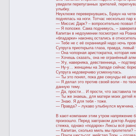
увидели перепуганных зрителей, перегнувш
улыбку.
Неуклюже перевернувшись, Браун на четве
поднялась на ноги. Тотчас несколько пар 
— Миссис Дарк? – вопросительно позвал Г
— Я попозже. Сама поднимусь, – заверила
Капитан в недоумении посмотрел на Роана
«бладарки» наконец остались в относител
— Тебе не с её охранницей надо ночь пров
Супруга приоткрыла глаза, правда, левый
— Она чопорная аристократка, которая ни
— Хочешь сказать, она не огранённый алм
— Угу, наверняка, девственница, – подтве
— Ну-у… женщины на Западе сейчас борют
Супруга недоверчиво усмехнулась.
— Ты это понял, пока две секунды её цел
— Я делал это против своей воли - по тво
данную тему.
— Да, прости… И прости, что заставила те
— Ты же знаешь, для матери моих детей я 
— Знаю. Я для тебя - тоже.
— Правда? – лукаво улыбнулся мужчина. – 
В кают-компании этим утром напряжение б
произошло. Перед завтраком доктор Андер
стежка, однако «подарок» Лексы всё равн
— Капитан, сколько миль мы пролетели? –
— Почти шестьсот, мейстер Торн, – отозва