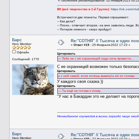
«
Последнее редактирование: 02-Января-2023 00:2
ВК (всё творчество в 1-й Группе):
https://vk.com/cl
Встречаются две планеты. Первая спрашивает:
-- Как дела?
-- Плохо,- отвечает вторая,- на мне завелись люди. В
-- Потерпи немного - скоро пройдут!
Барс
Re:"СОТНЯ" // Тысяча и один похо
Hero Member
«
Ответ #19 :
25-Февраля-2022 17:23 »
Офлайн
Цитировать
— Тебе не с её охранницей надо ночь провести...
Сообщений: 1770
С ее охранницей возможен только безопас
Цитировать
а с ней самой, если хочешь выкинуть её из головы
У каждого своя сказка ))
Цитировать
― Ты ещё не готова к этому.
"У нас в Бакардии это не делают на пороге!
Неожиданное случается в жизни гораздо чаще ожи
Барс
Re:"СОТНЯ" // Тысяча и один похо
Hero Member
«
Ответ #20 :
27-Февраля-2022 10:24 »