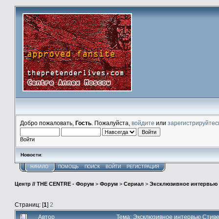
Добро пожаловать,
Гость
. Пожалуйста,
войдите
или
зарегистрируйтес
Войти
Новости
:
НАЧАЛО
ПОМОЩЬ
ПОИСК
ВОЙТИ
РЕГИСТРАЦИЯ
Центр // THE CENTRE - Форум
>
Форум
>
Сериал
>
Эксклюзивное интервью 
Страниц: [
1
]
2
Автор
Тема: Эксклюзивное интервью Стиве