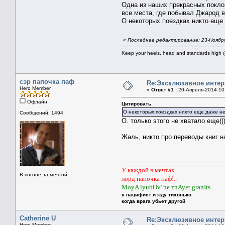
Одна из наших прекрасных поклон
все места, где побывал Джарод в
О некоторых поездках никто еще 
«
Последнее редактирование: 23-Ноября
Keep your heels, head and standards high (
сэр папочка паф
Re:Эксклюзивное интер
Hero Member
«
Ответ #1 :
20-Апреля-2014 10
Офлайн
Цитировать
О некоторых поездках никто еще даже не
Сообщений: 1494
О. только этого не хватало еще(
Жаль, никто про переводы книг на
У каждой в мечтах
В погоне за мечтой...
лорд папочка паф!..
MoyA lyubOv' ne znAyet granIts
я пацифист и жду тихонько
когда врага убьет другой
Catherine U
Re:Эксклюзивное интер
Hero Member