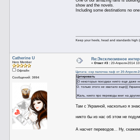
One of our amazing fans is building
show and the novels.
Including some destinations no one 
Keep your heels, head and standards high (
Catherine U
Re:Эксклюзивное интер
Hero Member
«
Ответ #3 :
20-Апреля-2014 10
Офлайн
Цитата: сэр папочка паф от 20-Апреля-2
Цитировать
Сообщений: 3894
О некоторых поездках никто еще даже н
О. только этого не хватало еще((( Украи
Жаль, никто про переводы книг на другие 
Там с Украиной, насколько я знаю
никто бы из нас об этом не под
А насчет переводов... Ну, скаже