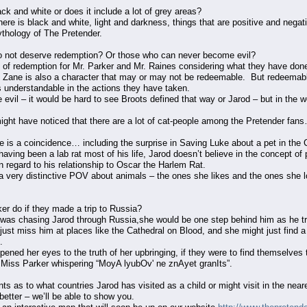
ack and white or does it include a lot of grey areas?
there is black and white, light and darkness, things that are positive and negativ
ythology of The Pretender.
o not deserve redemption? Or those who can never become evil?
as of redemption for Mr. Parker and Mr. Raines considering what they have done
Zane is also a character that may or may not be redeemable. But redeemable o
 understandable in the actions they have taken.
vil – it would be hard to see Broots defined that way or Jarod – but in the w
ght have noticed that there are a lot of cat-people among the Pretender fans
 is a coincidence… i​ncluding the surprise in Saving Luke about a pet in the C
aving been a lab rat most of his life, Jarod doesn’t believe in the concept of 
n regard to his relationship to Oscar the Harlem Rat.
 very distinctive POV about animals – the ones she likes and the ones she lo
r do if they made a trip to Russia?
 was chasing Jarod through Russia​,​she would be one step behind him as he t
just miss him at places like the Cathedral on Blood, and she might just find
.
 opened her eyes to the truth of her upbringing, if they were to find themselv
iss Parker whispering “MoyA lyubOv' ne znAyet granIts”.
ts as to what countries Jarod has visited as a child or might visit in the near
etter – we’ll be able to show you.