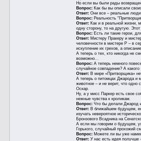
Но если вы были рады возвраще
Вопрос:
Как бы вы описали свои
Ответ:
Они все – реальные люди,
Вопрос:
Реальность "Притворщик
Ответ:
Как и в реальной жизни, мы
одну сторону, то на другую. Это
Вопрос:
Есть ли такие герои, дл
Ответ:
Мистеру Пракеру и мистеру
человечности в мистере Р – в се
искупление их грехов, а описани
А теперь о тех, кто никогда не 
возможно…
Вопрос:
А теперь немного повесе
случайное совпадение? А какого
Ответ:
В мире «Притворщика» не
А теперь о питомцах Джарода и 
животное – и не верит, что одно
Оскар.
Ну, а у мисс Паркер есть свое с
нежные чувства к кроликам.
Вопрос:
Что бы делали Джарод и
Ответ:
В ближайшем будущем, если
изучать невероятное историческ
Бронзового Всадника на Сенатск
А если мы говорим о будущем, уж
Горького, случайный прохожий см
Вопрос:
Можете ли вы уже намек
Ответ:
У нас есть идея получше 