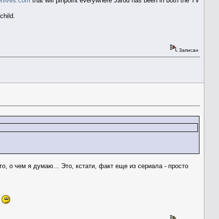
erlives.com
that will pinpoint everywhere Jarod has been in both the TV
child.
Записан
о, о чем я думаю... Это, кстати, факт еще из сериала - просто
!