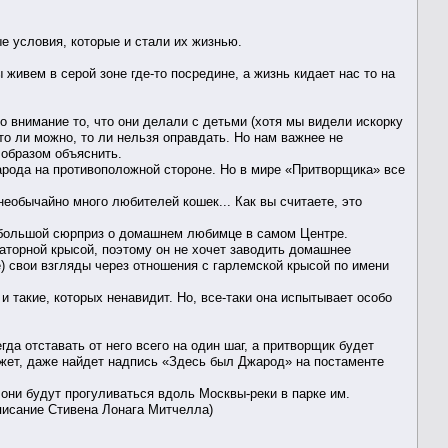
е условия, которые и стали их жизнью.
ы живем в серой зоне где-то посредине, а жизнь кидает нас то на
о внимание то, что они делали с детьми (хотя мы видели искорку
то ли можно, то ли нельзя оправдать. Но нам важнее не
 образом объяснить.
жарода на противоположной стороне. Но в мире «Притворщика» все
необычайно много любителей кошек... Как вы считаете, это
ебольшой сюрприз о домашнем любимце в самом Центре.
аторной крысой, поэтому он не хочет заводить домашнее
е) свои взгляды через отношения с гарлемской крысой по имени
и такие, которых ненавидит. Но, все-таки она испытывает особо
а отставать от него всего на один шаг, а притворщик будет
ожет, даже найдет надпись «Здесь был Джарод» на постаменте
 они будут прогуливаться вдоль Москвы-реки в парке им.
аписание Стивена Лонага Митчелла)