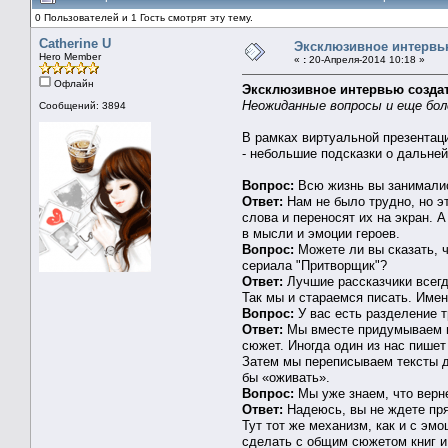
0 Пользователей и 1 Гость смотрят эту тему.
Catherine U
Эксклюзивное интервью
Hero Member
«
:
20-Апреля-2014 10:18 »
Офлайн
Эксклюзивное интервью создат
Неожиданные вопросы и еще бол
Сообщений: 3894
В рамках виртуальной презентаци
- небольшие подсказки о дальней
Вопрос:
Всю жизнь вы занималис
Ответ:
Нам не было трудно, но э
слова и переносят их на экран. 
в мысли и эмоции героев.
Вопрос:
Можете ли вы сказать, 
сериала "Притворщик"?
Ответ:
Лучшие рассказчики всегд
Так мы и стараемся писать. Имен
Вопрос:
У вас есть разделение т
Ответ:
Мы вместе придумываем и 
сюжет. Иногда один из нас пишет
Затем мы переписываем тексты др
бы «оживать».
Вопрос:
Мы уже знаем, что верн
Ответ:
Надеюсь, вы не ждете пря
Тут тот же механизм, как и с эм
сделать с общим сюжетом книг и