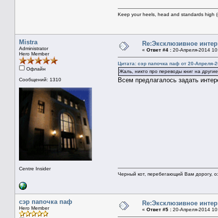
Keep your heels, head and standards high (
Mistra
Re:Эксклюзивное интер
Administrator
«
Ответ #4 :
20-Апреля-2014 10
Hero Member
Цитата: сэр папочка паф от 20-Апреля-2
Офлайн
Жаль, никто про переводы книг на другие 
Всем предлагалось задать инте
Сообщений: 1310
Centre Insider
Черный кот, перебегающий Вам дорогу, оз
сэр папочка паф
Re:Эксклюзивное интер
Hero Member
«
Ответ #5 :
20-Апреля-2014 10