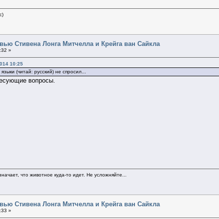
c)
вью Стивена Лонга Митчелла и Крейга ван Сайкла
:32 »
014 10:25
языки (читай: русский) не спросил...
ресующие вопросы.
начает, что животное куда-то идет. Не усложняйте...
вью Стивена Лонга Митчелла и Крейга ван Сайкла
:33 »