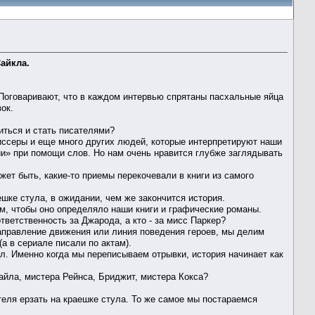
айкла.
. Поговаривают, что в каждом интервью спрятаны пасхальные яйца
ок.
иться и стать писателями?
жиссеры и еще много других людей, которые интерпретируют наши
ции» при помощи слов. Но нам очень нравится глубже заглядывать
ет быть, какие-то приемы перекочевали в книги из самого
шке стула, в ожидании, чем же закончится история.
им, чтобы оно определяло наши книги и графические романы.
тветственность за Джарода, а кто - за мисс Паркер?
направление движения или линия поведения героев, мы делим
а в сериале писали по актам).
ал. Именно когда мы переписываем отрывки, история начинает как
йла, мистера Рейнса, Бриджит, мистера Кокса?
теля ерзать на краешке стула. То же самое мы постараемся