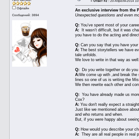
«
Ответ #2 :
20-Апреля-2014 10
Офлайн
An exclusive interview from the 
Unexpected questions and even mo
Сообщений: 3894
Q:
You’ve spent most of your career 
A:
It wasn’t difficult, but it was c
you have to do the acting and direc
Q:
Can you say that you have your 
A:
The best storytellers we have eve
tale unfolds.
We love to write in that way as wel
Q:
Do you write together or do you 
A:
We come up with ,​and break the st
lines so one of us is writing the Mis
We then rewrite each other and cont
Q:
You have already made us more th
Cox?
A:
You don't really expect a straigh
Just like we mentioned above about h
and who returns and when.
But, if you were happy about seei
Q:
How would you describe your ch
A:
They are all real people in real p