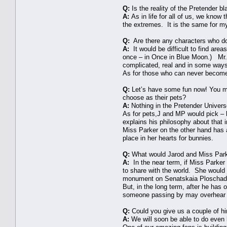
Q:
Is the reality of the Pretender bl
A:
As in life for all of us, we know 
the extremes. It is the same for m
Q:
Are there any characters who d
A:
It would be difficult to find are
once – in Once in Blue Moon.) Mr. 
complicated, real and in some ways
As for those who can never become e
Q:
Let’s have some fun now! You mi
choose as their pets?
A:
Nothing in the Pretender Universe
As for pets,​J and MP would pick – h
explains his philosophy about that i
Miss Parker on the other hand has a
place in her hearts for bunnies.
Q:
What would Jarod and Miss Parke
A:
In the near term, if Miss Parker
to share with the world. She would 
monument on Senatskaia Ploschad
But, in the long term, after he has
someone passing by may overhear M
Q:
Could you give us a couple of hin
A:
We will soon be able to do even b