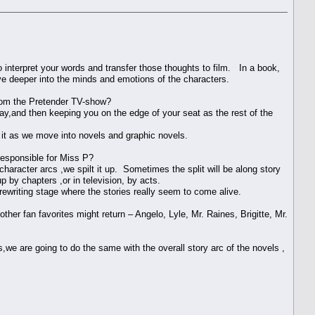
 interpret your words and transfer those thoughts to film. In a book​,​
elve deeper into the minds and emotions of the characters.
from the Pretender TV-show?
​,​and then keeping you on the edge of your seat as the rest of the
e it as we move into novels and graphic novels.
responsible for Miss P?
aracter arcs ​,​we spilt it up. Sometimes the split will be along story
 by chapters ​,​or in television, by acts.
rewriting stage where the stories really seem to come alive.
r fan favorites might return – Angelo, Lyle, Mr. Raines, Brigitte, Mr.
we are going to do the same with the overall story arc of the novels ​,​