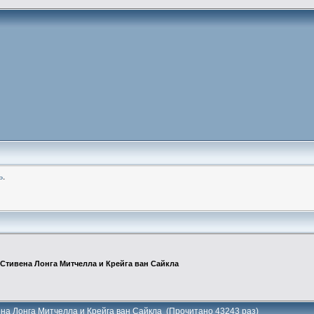
ь
.
Стивена Лонга Митчелла и Крейга ван Сайкла
на Лонга Митчелла и Крейга ван Сайкла (Прочитано 43243 раз)