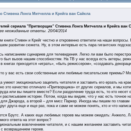
 Стивена Лонга Митчелла и Крейга ван Сайкла
елей сериала "Притворщик" Стивена Лонга Митчелла и Крейга ван С
ее неожиданные ответы. 20/04/2014
и книги Стивен и Крейг честно и откровенно ответили на наши вопросы
шем развитии сюжета. Ну, в этом интервью есть пара гигантских подсказ
ь написанием сценариев для телевидения. Легко ли вам было перестро
то был вызов нашим способностям. На ТВ у нас всегда есть актеры, ре
А в книгах приходится «играть», «быть режиссером», «создавать декора
что у вас есть свои собственные или любимые писательские приемы? Мож
а умеют эмоционально зацепить читателя и заставить его ерзать на крае
но это качество отличало «Притворщика» от других сериалов, и мы хот
руда или вы пишете вместе? Если разделение труда есть, то кто несет о
расписываем истории. Потом, когда мы видим, что у нас есть точное 
 для Джарода, а второй – для мисс Паркер. Иногда мы пишем по главам (
уг друга еще и еще раз, пока и сами не можем понять, кто и что напис
ется Брутс. А каких еще любимых героев мы можем ожидать: Анжело, Ла
мого ответа на этот вопрос?
оциональным вовлечением читателя, и с нашим желанием заставить чита
 с возвращением героев.