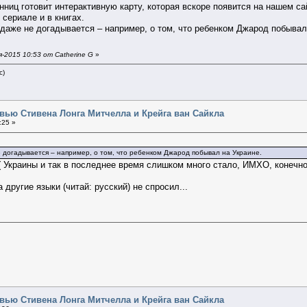
ниц готовит интерактивную карту, которая вскоре появится на нашем с
 сериале и в книгах.
даже не догадывается – например, о том, что ребенком Джарод побывал
-2015 10:53 от Catherine G
»
c)
вью Стивена Лонга Митчелла и Крейга ван Сайкла
:25 »
 догадывается – например, о том, что ребенком Джарод побывал на Украине.
(( Украины и так в последнее время слишком много стало, ИМХО, конечно
 другие языки (читай: русский) не спросил...
вью Стивена Лонга Митчелла и Крейга ван Сайкла