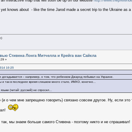
 an interactive map that will soon be up on our website
http://www.thepretend
yet knows about - like the time Jarod made a secret trip to the Ukraine as a 
c)
вью Стивена Лонга Митчелла и Крейга ван Сайкла
:29 »
014 10:25
е догадывается – например, о том, что ребенком Джарод побывал на Украине.
ны и так в последнее время слишком много стало, ИМХО, конечно...
языки (читай: русский) не спросил...
 (и о чем мне запрещено говорить) связано совсем другое. Ну, если это т
умал!
м так, мы знаем больше самого Стивена - поэтому никто и не спрашивал