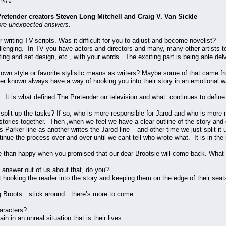
:26 »
Pretender creators Steven Long Mitchell and Craig V. Van Sickle
re unexpected answers.
writing TV-scripts. Was it difficult for you to adjust and become novelist?
hallenging. In TV you have actors and directors and many, many other artists to
ting and set design, etc., with your words. The exciting part is being able d
own style or favorite stylistic means as writers? Maybe some of that came 
r known always have a way of hooking you into their story in an emotional way
l. It is what defined The Pretender on television and what continues to defin
split up the tasks? If so, who is more responsible for Jarod and who is more 
ories together. Then ​,​when we feel we have a clear outline of the story and ch
s Parker line as another writes the Jarod line – and other time we just split it up
inue the process over and over until we cant tell who wrote what. It is in the 
an happy when you promised that our dear Brootsie will come back. What othe
t answer out of us about that, do you?
ooking the reader into the story and keeping them on the edge of their seats,​
ng Broots…stick around…there’s more to come.
aracters?
ain in an unreal situation that is their lives.