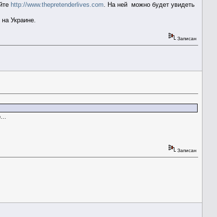
айте
http://www.thepretenderlives.com
. На ней можно будет увидеть
 на Украине.
Записан
...
Записан