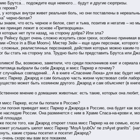
нию Брутса… подождите еще немного… будут и другие сюрпризы.
х героев?
 у которых внутри живет реальная боль, но они поставлены в нереальны
а" черно-белая?
 знаем, что есть черное и белое, свет и тьма, позитив и негатив – но м
т же принцип лежит в основе «Притворщика».
я которых нет пути назад, на сторону добра? Или зла?
 Рейнсу будет очень сложно искупить свои грехи, особенно принимая в
рии «Once in a Blue Moon»). Мистер Зейн – еще один персонаж, которого 
е сложных, реалистичных персонажей, действия которых можно каким-то
смог бы стать на сторону зла. Трудно было бы представить Брутса или Д
лимся! Вы, возможно, заметили, что среди поклонников книг и сериала 
 питомца выбрали бы себе Джарод и мисс Паркер и почему?
т случайных совпадений… А в книге «Спасение Люка» для вас будет н
мисс Паркер. Джарод и сам большую часть жизни чувствовал себя лабор
 существо может быть хозяином другого. Джарод и сам объясняет (в книг
обственное мнение о домашних животных: есть такие, которых она любит, 
 мисс Паркер, если бы попали в Россию?
 погоня приведет мисс Паркер и Джарода в Россию, она будет как всегд
ое наследие России. Она разминется с ним в Храме Спаса-на-крови и, м
ой площади.
е после того, как Джарод откроет глаза мисс Паркер на ее семью, если
ожет услышать шепот мисс Паркер “MoyA lyubOv' ne znAyet granIts”. (н
нуть, какие страны посетил и посетит Джарод?
– очень скоро мы вам все покажем.