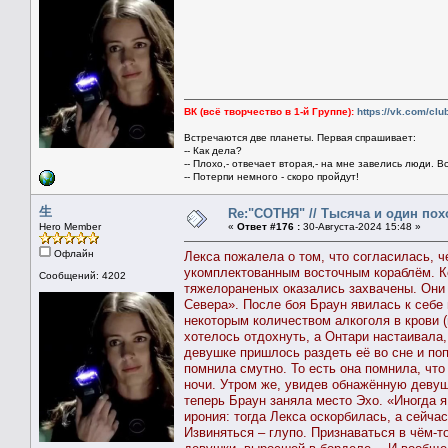
ВК (всё творчество в 1-й Группе):
https://vk.com/cl
Встречаются две планеты. Первая спрашивает:
-- Как дела?
-- Плохо,- отвечает вторая,- на мне завелись люди. В
-- Потерпи немного - скоро пройдут!
生
Re:"СОТНЯ" // Тысяча и один похо
Hero Member
«
Ответ #176 :
30-Августа-2024 15:48 »
Офлайн
Лекса пожалела о том, что согласилась, 
укомплектованным восточным кораблём. Ко
Сообщений: 4202
тяжелораненых оказались захвачены. Они 
Севера». После боя Браун явилась к себе 
некоторым количеством алкоголя в крови (
хотелось отдохнуть, а Онтари настаивала,
девушке пришлось раздеть её во сне и п
помнила смутно. То есть она помнила, что
ночи. Утром же, увидев обнажённую девушк
теперь Браун заняла место Эхо. «Иногда я
ирония: тогда Лекса оскорбилась, а сейча
Извиняться – глупо. Признаваться в чём-т