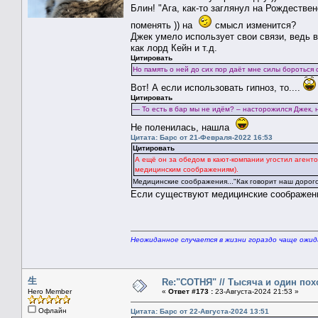
Блин! "Ага, как-то заглянул на Рождествен
поменять )) на
смысл изменится?
Джек умело использует свои связи, ведь 
как лорд Кейн и т.д.
Цитировать
Но память о ней до сих пор даёт мне силы бороться
Вот! А если использовать гипноз, то....
Цитировать
— То есть в бар мы не идём? – насторожился Джек, н
Не поленилась, нашла
Цитата: Барс от 21-Февраля-2022 16:53
Цитировать
А ещё он за обедом в кают-компании угостил агентов
медицинским соображениям).
Медицинские соображения..."Как говорит наш дорого
Если существуют медицинские соображения
Неожиданное случается в жизни гораздо чаще ожи
生
Re:"СОТНЯ" // Тысяча и один похо
Hero Member
«
Ответ #173 :
23-Августа-2024 21:53 »
Офлайн
Цитата: Барс от 22-Августа-2024 13:51