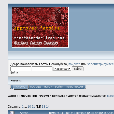
Добро пожаловать,
Гость
. Пожалуйста,
войдите
или
зарегистрируйтес
Войти
Новости
:
НАЧАЛО
ПОМОЩЬ
ПОИСК
ВОЙТИ
РЕГИСТРАЦИЯ
Центр // THE CENTRE - Форум
>
Болталка
>
Другой фанарт
(Модератор:
Marg
Страниц:
1
...
10
11
[
12
]
13
14
Автор
Тема: "СОТНЯ" // Тысяча и один поход в Арка