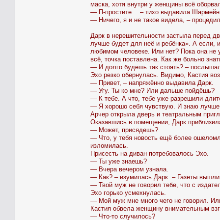
маска, хотя внутри у женщины всё оборва
— П-простите… – тихо выдавила Шармейн
— Ничего, я и не такое видела, – процед
Дарк в нерешительности застыла перед дв
лучше будет для неё и ребёнка». А если, 
любимом человеке. Или нет? Пока она не у
всё, точка поставлена. Как же больно знат
— И долго будешь так стоять? – послыша
Эхо резко обернулась. Видимо, Кастия во
— Привет, – напряжённо выдавила Дарк.
— Угу. Ты ко мне? Или дальше пойдёшь?
— К тебе. А что, тебе уже разрешили дли
— Я хорошо себя чувствую. И знаю лучше,
Арчер открыла дверь и театральным при
Оказавшись в помещении, Дарк приблизила
— Может, присядешь?
— Что, у тебя новость ещё более ошеломл
изломилась.
Присесть на диван потребовалось Эхо.
— Ты уже знаешь?
— Вчера вечером узнала.
— Как? – изумилась Дарк. – Газеты вышли
— Твой муж не говорил тебе, что с издат
Эхо горько усмехнулась.
— Мой муж мне много чего не говорил. Ил
Кастия обвела женщину внимательным взг
— Что-то случилось?