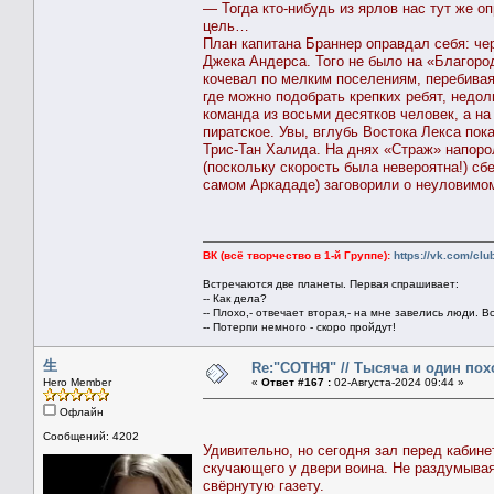
— Тогда кто-нибудь из ярлов нас тут же о
цель…
План капитана Браннер оправдал себя: чер
Джека Андерса. Того не было на «Благоро
кочевал по мелким поселениям, перебивая
где можно подобрать крепких ребят, недо
команда из восьми десятков человек, а на
пиратское. Увы, вглубь Востока Лекса по
Трис-Тан Халида. На днях «Страж» напорол
(поскольку скорость была невероятна!) сбе
самом Аркададе) заговорили о неуловимом 
ВК (всё творчество в 1-й Группе):
https://vk.com/cl
Встречаются две планеты. Первая спрашивает:
-- Как дела?
-- Плохо,- отвечает вторая,- на мне завелись люди. В
-- Потерпи немного - скоро пройдут!
生
Re:"СОТНЯ" // Тысяча и один похо
Hero Member
«
Ответ #167 :
02-Августа-2024 09:44 »
Офлайн
Сообщений: 4202
Удивительно, но сегодня зал перед кабин
скучающего у двери воина. Не раздумывая
свёрнутую газету.