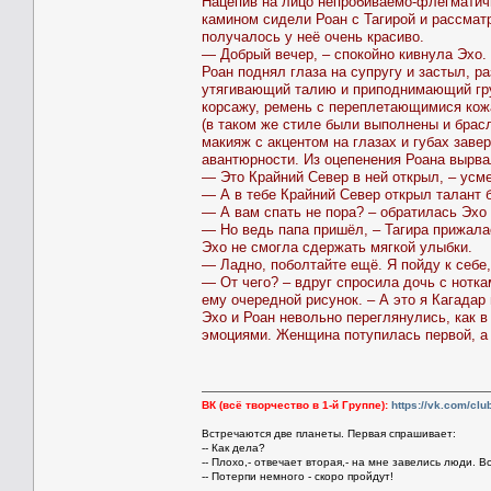
Нацепив на лицо непробиваемо-флегматич
камином сидели Роан с Тагирой и рассмат
получалось у неё очень красиво.
— Добрый вечер, – спокойно кивнула Эхо. 
Роан поднял глаза на супругу и застыл, 
утягивающий талию и приподнимающий груд
корсажу, ремень с переплетающимися кож
(в таком же стиле были выполнены и брас
макияж с акцентом на глазах и губах заве
авантюрности. Из оцепенения Роана вырва
— Это Крайний Север в ней открыл, – усме
— А в тебе Крайний Север открыл талант б
— А вам спать не пора? – обратилась Эхо
— Но ведь папа пришёл, – Тагира прижала
Эхо не смогла сдержать мягкой улыбки.
— Ладно, поболтайте ещё. Я пойду к себе,
— От чего? – вдруг спросила дочь с нотка
ему очередной рисунок. – А это я Кагадар
Эхо и Роан невольно переглянулись, как 
эмоциями. Женщина потупилась первой, а 
ВК (всё творчество в 1-й Группе):
https://vk.com/cl
Встречаются две планеты. Первая спрашивает:
-- Как дела?
-- Плохо,- отвечает вторая,- на мне завелись люди. В
-- Потерпи немного - скоро пройдут!