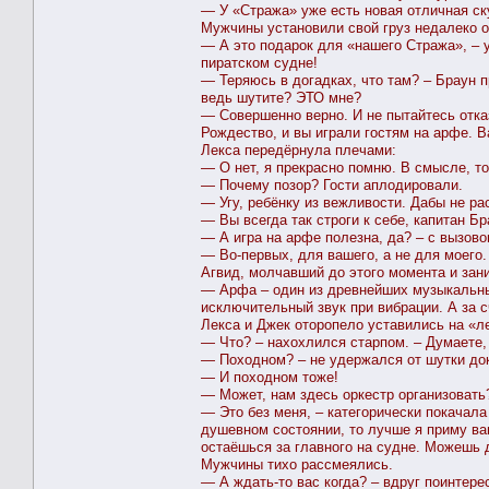
— У «Стража» уже есть новая отличная ску
Мужчины установили свой груз недалеко о
— А это подарок для «нашего Стража», – 
пиратском судне!
— Теряюсь в догадках, что там? – Браун п
ведь шутите? ЭТО мне?
— Совершенно верно. И не пытайтесь отказ
Рождество, и вы играли гостям на арфе. В
Лекса передёрнула плечами:
— О нет, я прекрасно помню. В смысле, тот
— Почему позор? Гости аплодировали.
— Угу, ребёнку из вежливости. Дабы не ра
— Вы всегда так строги к себе, капитан Б
— А игра на арфе полезна, да? – с вызовом
— Во-первых, для вашего, а не для моего.
Агвид, молчавший до этого момента и зан
— Арфа – один из древнейших музыкальных
исключительный звук при вибрации. А за с
Лекса и Джек оторопело уставились на «л
— Что? – нахохлился старпом. – Думаете,
— Походном? – не удержался от шутки док
— И походном тоже!
— Может, нам здесь оркестр организовать
— Это без меня, – категорически покачала
душевном состоянии, то лучше я приму ва
остаёшься за главного на судне. Можешь д
Мужчины тихо рассмеялись.
— А ждать-то вас когда? – вдруг поинтере