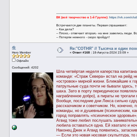
ВК (всё творчество в 1-й Группе):
https://vk.com/cl
Встречаются две планеты. Первая спрашивает:
-- Как дела?
-- Плохо,- отвечает вторая,- на мне завелись люди. В
-- Потерпи немного - скоро пройдут!
生
Re:"СОТНЯ" // Тысяча и один похо
Hero Member
«
Ответ #168 :
18-Августа-2024 23:09 »
Офлайн
Сообщений: 4202
Шла четвёртая неделя каперства капитан
команде: «Страж Севера» встал на рейд не
«островок» мирной жизни. Ближайшие к го
патрульные суда почти не бывали здесь, т
шаха. Зато в порту периодически появляли
награбленное добро), а пираты не трогали
Вообще, последние дни Лекса сильно сдру
рассказчиком и советчиком. Но, конечно, 
команды, но и душевным (психическим, ка
город поправлять «психическое здоровье»
Агвид тоже любил послушать занимательны
любила оставаться одна. Ей хватало и ноч
Наконец Джек и Агвид появились, затаскив
— Если это новая носовая скульптура, то 