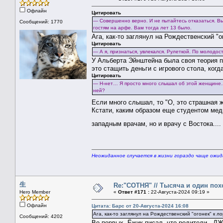
Офлайн
Цитировать
— Совершенно верно. И не пытайтесь отказаться. Вы
Сообщений: 1770
гостям на арфе. Вам тогда лет 13 было.
Ага, как-то заглянул на Рождественский "о
Цитировать
— А я, признаться, увлекался. Рулеткой. По молодо
У Альберта Эйнштейна была своя теория по
это стащить деньги с игрового стола, когд
Цитировать
— Н-нет… Я просто много слышал об этой женщине… 
ней?
Если много слышал, то "О, это страшная 
Кстати, каким образом еще студентом мед
западным врачам, но и врачу с Востока....
Неожиданное случается в жизни гораздо чаще ожи
生
Re:"СОТНЯ" // Тысяча и один похо
Hero Member
«
Ответ #171 :
22-Августа-2024 09:19 »
Офлайн
Цитата: Барс от 20-Августа-2024 16:08
Ага, как-то заглянул на Рождественский "огонек" к ло
Сообщений: 4202
Во-первых, Ёжик писал, что родители - Д