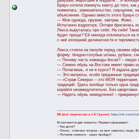
девушки, выросшей в борделе… И вообще, 
Браун хотела покинуть каюту до того, как 
появились: замешательство, смущение, на
объяснения. Однако вместо этого Браун ст
— Мои одежда, оружие, завтрак. Живо.
Испуганно вздрогнув, Онтари бросилась и
Лекса выругалась про себя. На себя! Така
будет проще? Ей некогда отвлекаться на п
с неё излишней деликатности и терпимост
Лекса стояла на палубе перед своими оф
форму: бледно-голубые штаны, рубахи, син
— Почему часть команды босая? – хмуро о
— Синюю обувь на Востоке имеет право над
— Полагаешь, я не в курсе? Я задала друг
— Это матросы, особо преданные традици
— «Страж Севера» – это МОЯ территория, 
традиций. Здесь вообще только одна тради
корабля незамедлительно. Без швартовки.
— Надеть обувь немедленно! – прикрикнул
ВК (всё творчество в 1-й Группе):
https://vk.com/cl
Встречаются две планеты. Первая спрашивает:
-- Как дела?
-- Плохо,- отвечает вторая,- на мне завелись люди. В
-- Потерпи немного - скоро пройдут!