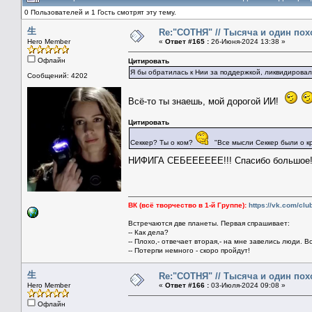
0 Пользователей и 1 Гость смотрят эту тему.
生
Re:"СОТНЯ" // Тысяча и один похо
Hero Member
«
Ответ #165 :
26-Июня-2024 13:38 »
Офлайн
Цитировать
Я бы обратилась к Нии за поддержкой, ликвидировал
Сообщений: 4202
Всё-то ты знаешь, мой дорогой ИИ!
Цитировать
Секкер? Ты о ком?
"Все мысли Секкер были о кр
НИФИГА СЕБЕЕЕЕЕЕ!!! Спасибо большое!!!
ВК (всё творчество в 1-й Группе):
https://vk.com/cl
Встречаются две планеты. Первая спрашивает:
-- Как дела?
-- Плохо,- отвечает вторая,- на мне завелись люди. В
-- Потерпи немного - скоро пройдут!
生
Re:"СОТНЯ" // Тысяча и один похо
Hero Member
«
Ответ #166 :
03-Июля-2024 09:08 »
Офлайн