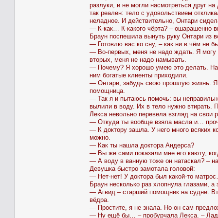
разлуки, и не могли насмотреться друг на
так реален: тело с удовольствием отклика
неладное. И действительно, Онтари сидела
— К-как… К-какого чёрта? – ошарашенно в
Браун поспешила вынуть руку Онтари из в
— Готовлю вас ко сну, – как ни в чём не б
— Во-первых, меня не надо ждать. Я могу 
вторых, меня не надо намывать.
— Почему? Я хорошо умею это делать. Наш
ним богатые клиенты приходили.
— Онтари, забудь свою прошлую жизнь. Я 
помощница.
— Так я и пытаюсь помочь: вы неправильн
вылили в воду. Их в тело нужно втирать. 
Лекса невольно перевела взгляд на свои р
— Откуда ты вообще взяла масла и… проче
— К доктору зашла. У него много всяких к
можно.
— Как ты нашла доктора Андерса?
— Вы же сами показали мне его каюту, ко
— А воду в ванную тоже он натаскал? – н
Девушка быстро замотала головой:
— Нет-нет! У доктора был какой-то матрос
Браун несколько раз хлопнула глазами, а 
— Агвид – старший помощник на судне. Вт
вёдра.
— Простите, я не знала. Но он сам предл
— Ну ещё бы… – пробурчала Лекса. – Ладно