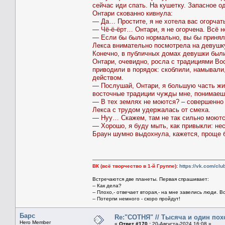
сейчас иди спать. На кушетку. Запасное о
Онтари скованно кивнула:
— Да… Простите, я не хотела вас огорчать
— Чё-ё-ёрт… Онтари, я не огорчена. Всё 
— Если бы было нормально, вы бы приня
Лекса внимательно посмотрела на девушку
Конечно, в публичных домах девушки были
Онтари, очевидно, росла с традициями Вос
приводили в порядок: скоблили, намывали
действом.
— Послушай, Онтари, я большую часть жиз
восточные традиции чужды мне, понимае
— В тех землях не моются? – совершенно
Лекса с трудом удержалась от смеха.
— Нуу… Скажем, там не так сильно моютс
— Хорошо, я буду мыть, как привыкли: нес
Браун шумно выдохнула, кажется, проще б
ВК (всё творчество в 1-й Группе):
https://vk.com/cl
Встречаются две планеты. Первая спрашивает:
-- Как дела?
-- Плохо,- отвечает вторая,- на мне завелись люди. В
-- Потерпи немного - скоро пройдут!
Барс
Re:"СОТНЯ" // Тысяча и один похо
Hero Member
«
Ответ #170 :
20-Августа-2024 16:08 »