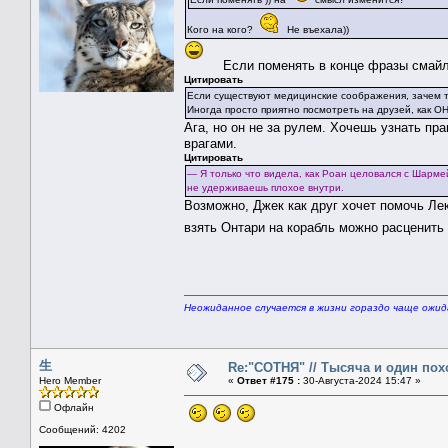
Кого на кого?
Не въехала))
Если поменять в конце фразы смай
Цитировать
Если существуют медицинские соображения, зачем т
Иногда просто приятно посмотреть на друзей, как ОН
Ага, но он не за рулем. Хочешь узнать пра
врагами.
Цитировать
— Я только что видела, как Роан целовался с Шармей
не удерживаешь плохое внутри.
Возможно, Джек как друг хочет помочь Лек
взять Онтари на корабль можно расценить
Неожиданное случается в жизни гораздо чаще ожи
生
Re:"СОТНЯ" // Тысяча и один похо
Hero Member
«
Ответ #175 :
30-Августа-2024 15:47 »
Офлайн
Сообщений: 4202