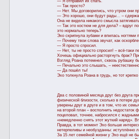
— Я отправил их спать.
— Так просто?
— Нет. Мы договорились, что утром они пр
— Это хорошо, они будут рады… – сдержа
Она не видела никакого смысла затягиват
— Так это костюм не для дела? – вдруг по
это нормально теперь?
Эхо скрипнула зубами и впилась ногтями 
— Почему твои слова звучат, как оскорбл
— Я просто спросил.
— Нет, ты не просто спросил! – всё-таки 
Хочешь официально расторгнуть брак? Прек
Взгляд Роана потемнел, сквозь рубашку б
— Печально это слышать, – неестественно
— Да пошёл ты!
Эхо толкнула Роана в грудь, но тот крепко
Два с половиной месяца друг без друга пр
физической близости, сколько в потере д
уверены друг в друге и в том, что их се
на второй план – восполнить недостаток ф
поцеловал, точнее, набросился с жадными,
«немедленно снять этот жуткий наряд». Вп
Правда, в тот момент Эхо больше интерес
нетерпеливы и необузданны: иступлённо ла
За 15 лет семейной жизни у Эхо ещё не бы