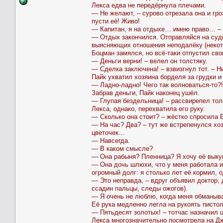
Лекса едва не передёрнула плечами.
— Не желают, – сурово отрезала она и гро
пусти её! Живо!
— Капитан, я на отдыхе… имею право… – р
— Отдых закончился. Отправляйся на судн
выясняющих отношения неподалёку (некото
Боцман замялся, но всё-таки отпустил св
— Деньги верни! – велел он толстяку.
— Сделка заключена! – взвизгнул тот. – Н
Пайк ухватил хозяина борделя за грудки и
— Ладно-ладно! Чего так волноваться-то?!
Забрав деньги, Пайк наконец ушёл.
— Глупая бездельница! – рассвирепел тол
Лекса, однако, перехватила его руку.
— Сколько она стоит? – жёстко спросила 
— На час? Два? – тут же встрепенулся хо
цветочек…
— Навсегда.
— В каком смысле?
— Она рабыня? Пленница? Я хочу её выку
— Она дочь шлюхи, что у меня работала и
огромный долг: я столько лет её кормил, 
— Это неправда, – вдруг объявил доктор,
ссадин пальцы, следы ожогов).
— Я очень не люблю, когда меня обманыва
Её рука медленно легла на рукоять пистоле
— Пятьдесят золотых! – тотчас назначил ц
Лекса многозначительно посмотрела на Дж