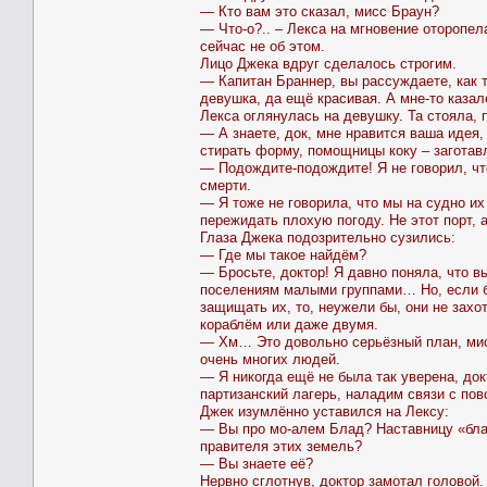
— Кто вам это сказал, мисс Браун?
— Что-о?.. – Лекса на мгновение оторопел
сейчас не об этом.
Лицо Джека вдруг сделалось строгим.
— Капитан Браннер, вы рассуждаете, как 
девушка, да ещё красивая. А мне-то казал
Лекса оглянулась на девушку. Та стояла, 
— А знаете, док, мне нравится ваша идея,
стирать форму, помощницы коку – заготав
— Подождите-подождите! Я не говорил, чт
смерти.
— Я тоже не говорила, что мы на судно их
пережидать плохую погоду. Не этот порт,
Глаза Джека подозрительно сузились:
— Где мы такое найдём?
— Бросьте, доктор! Я давно поняла, что в
поселениям малыми группами… Но, если бы
защищать их, то, неужели бы, они не зах
кораблём или даже двумя.
— Хм… Это довольно серьёзный план, мисс
очень многих людей.
— Я никогда ещё не была так уверена, док
партизанский лагерь, наладим связи с по
Джек изумлённо уставился на Лексу:
— Вы про мо-алем Блад? Наставницу «бла
правителя этих земель?
— Вы знаете её?
Нервно сглотнув, доктор замотал головой.