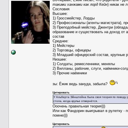
такими ханжами как лорд Кейн
) никак не 
Сословия
Высшее:
1) Гроссмейстер, Лорды
2) Профессионалы (агенты магистрата), п
3) Преподобный мейстер, Джентри (облада
образование и существовать на доход от 
состав
Среднее:
1) Мейстеры
2) Торговцы, офицеры
3) Младший офицерский состав, крупные 
Низшее:
1) Солдаты, ремесленники, менялы
2) Вилланы, рабочие, слуги, наёмники-сол
3) Прочие наёмники
зы: Ёжик ведь зануда, забыла?
Цитировать
У Альберта Эйнштейна была своя теория по поводу ру
стола, когда крупье отвернётся.
Ооочень правильная теория)))
Или как Фандорин выигрывал в рулетку - п
помню)))
Цитировать