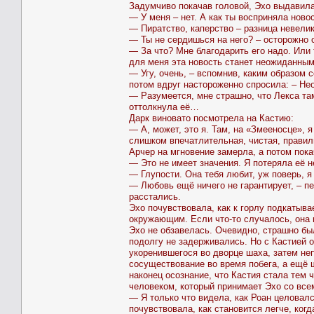
Задумчиво покачав головой, Эхо выдавила
— У меня – нет. А как ты восприняла нов
— Пиратство, каперство – разница невели
— Ты не сердишься на него? – осторожно 
— За что? Мне благодарить его надо. Или 
для меня эта новость станет неожиданным
— Угу, очень, – вспомнив, каким образом
потом вдруг настороженно спросила: – Не
— Разумеется, мне страшно, что Лекса та
оттолкнула её…
Дарк виновато посмотрела на Кастию:
— А, может, это я. Там, на «Змееносце», я
слишком впечатлительная, чистая, правил
Арчер на мгновение замерла, а потом пока
— Это не имеет значения. Я потеряла её не
— Глупости. Она тебя любит, уж поверь, я
— Любовь ещё ничего не гарантирует, – пе
расстались.
Эхо почувствовала, как к горлу подкатыва
окружающим. Если что-то случалось, она 
Эхо не обзавелась. Очевидно, страшно бы
подолгу не задерживались. Но с Кастией 
укоренившегося во дворце шаха, затем не
сосуществование во время побега, а ещё ш
наконец осознание, что Кастия стала тем 
человеком, который принимает Эхо со все
— Я только что видела, как Роан целовал
почувствовала, как становится легче, ког