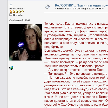
生
Re:"СОТНЯ" // Тысяча и один похо
Hero Member
«
Ответ #177 :
04-Сентября-2024 09:38 »
Офлайн
Сообщений: 4202
Теперь, когда Кастия находилась в цитад
«полевыми». В этот вечер Дарк сильно пр
архив, но местный годи (верховный судья
и уговаривать. Увы, внушающих почтитель
слегка принарядиться и освежить в памят
получила, а ещё получила приглашение в 
подчёркнуто.
Вернувшись домой, Эхо сложила на стол в
верхнюю одежду, взгляд зацепился за чуж
Женщина прислушалась: из гостиной донос
— Сейчас посмотрю, – раздался голос Гаяр
Женщина вопросительно повела бровью.
— А у нас отец в гостях, – ответил Гаяр.
— Так поздно? – Эхо не спешила покидать
— Нет, он уже давно пришёл, просто тебя 
Дарк показалось, что её ударили под дых.
догадывалась какого! Рано или поздно Ро
надеяться, что всё как-нибудь само образу
Эхо взглянула в зеркало, увидела бесконеч
жизни. У неё есть дети, тем более с Таги
навсегда останется в её воспоминаниях. О
счастье! А Эхо будет счастлива, если бу