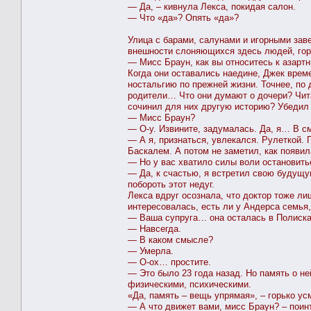
— Да, – кивнула Лекса, покидая салон.
— Что «да»? Опять «да»?
Улица с барами, салунами и игорными за
внешности слоняющихся здесь людей, горо
— Мисс Браун, как вы относитесь к азартн
Когда они оставались наедине, Джек врем
ностальгию по прежней жизни. Точнее, по
родители… Что они думают о дочери? Чита
сочинил для них другую историю? Убедил ж
— Мисс Браун?
— О-у. Извините, задумалась. Да, я… В см
— А я, признаться, увлекался. Рулеткой.
Баскалем. А потом не заметил, как появил
— Но у вас хватило силы воли остановить
— Да, к счастью, я встретил свою будущую
побороть этот недуг.
Лекса вдруг осознала, что доктор тоже ли
интересовалась, есть ли у Андерса семья,
— Ваша супруга… она осталась в Полиска
— Навсегда.
— В каком смысле?
— Умерла.
— О-ох… простите.
— Это было 23 года назад. Но память о не
физическими, психическими.
«Да, память – вещь упрямая», – горько ус
— А что движет вами, мисс Браун? – поин