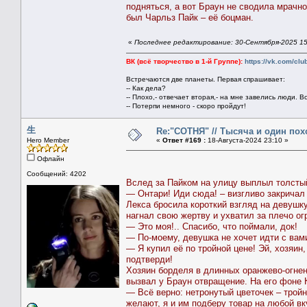
подняться, а вот Браун не сводила мрачно
был Чарльз Пайк – её боцман.
«
Последнее редактирование: 30-Сентября-2025 1
ВК (всё творчество в 1-й Группе):
https://vk.com/cl
Встречаются две планеты. Первая спрашивает:
-- Как дела?
-- Плохо,- отвечает вторая,- на мне завелись люди. В
-- Потерпи немного - скоро пройдут!
生
Re:"СОТНЯ" // Тысяча и один похо
Hero Member
«
Ответ #169 :
18-Августа-2024 23:10 »
Офлайн
Сообщений: 4202
Вслед за Пайком на улицу выплыл толстый
— Онтари! Иди сюда! – визгливо закричал
Лекса бросила короткий взгляд на девушку
нагнал свою жертву и ухватил за плечо о
— Это моя!.. Спасибо, что поймали, док!
— По-моему, девушка не хочет идти с вам
— Я купил её по тройной цене! Эй, хозяин
подтверди!
Хозяин борделя в длинных оранжево-огнен
вызвал у Браун отвращение. На его фоне 
— Всё верно: нетронутый цветочек – тройн
желают, я и им подберу товар на любой вк