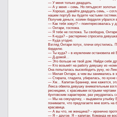
— У меня только двадцать.
— А у меня – семь. Но пятьдесят золотых
— Хорошо, давайте двадцать семь, – согл
нашем портуБ вы будете частыми гостями
Получив деньги, хозяин борделя убрался в
— Как тебя зовут? – поинтересовалась у 
— Онтари, госпожа.
— Я тебе не госпожа. Ты свободна, Онтар
— К-куда? – растерянно спросила девушка
— Куда угодно.
Взгляд Онтари потух, плечи опустились. П
борделю.
— Ты куда? – в изумлении остановила её Б
— Д-домой…
— Это больше не твой дом. Найди себе др
— Кто возьмёт на работу девушку из «ком
Она попыталась высвободить руку, но Лекс
— Милая Онтари, а чем вы занимались в э
— Стирала, гладила, убиралась, по кухне
— Хм… Капитан Браннер, мне кажется, эт
Лекса обвела девушку внимательным взгл
ресницами, с красивыми острыми чертами
бунтовским характером, раз умудрилась с
— Мы на секундочку, – выдавила улыбку Бр
понимаете, что предлагаете мне взять на 
красавица.
— А вы что, не женщина? – иронично прот
— Я – другое. Я – капитан. Команда не во