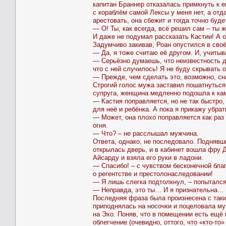
капитан Браннер отказалась примкнуть к е
с кораблём самой Лексы у меня нет, а отд
арестовать, она сбежит и тогда точно буде
— О! Ты, как всегда, всё решил сам – ты 
И даже не подумал рассказать Кастии! А о
Задумчиво закивав, Роан опустился в своё
— Да, я тоже считаю её другом. И, учитыв
— Серьёзно думаешь, что неизвестность д
что с ней случилось! Я не буду скрывать о
— Прежде, чем сделать это, возможно, сн
Строгий голос мужа заставил пошатнуться
супруга, женщина медленно подошла к ка
— Кастия поправляется, но не так быстро,
для неё и ребёнка. А пока я прикажу убрат
— Может, она плохо поправляется как раз 
огня.
— Что? – не расслышал мужчина.
Ответа, однако, не последовало. Поднявши
открылась дверь, и в кабинет вошла фру 
Айсарду и взяла его руки в ладони.
— Спасибо! – с чувством бесконечной благ
о регентстве и престолонаследовании!
— Я лишь слегка подтолкнул, – попытался
— Неправда, это ты… И я признательна…
Последняя фраза была произнесена с таки
приподнялась на носочки и поцеловала му
на Эхо. Поняв, что в помещении есть ещё 
облегчение (очевидно, оттого, что «кто-то