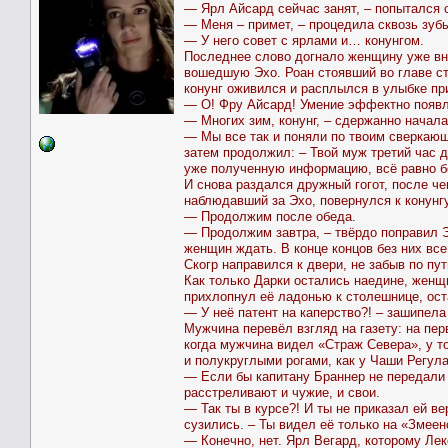
— Ярл Айсард сейчас занят, – попытался о
— Меня – примет, – процедила сквозь зубы
— У него совет с ярлами и… конунгом.
Последнее слово догнало женщину уже вну
вошедшую Эхо. Роан стоявший во главе ст
конунг оживился и расплылся в улыбке п
— О! Фру Айсард! Умение эффектно появл
— Многих зим, конунг, – сдержанно начал
— Мы все так и поняли по твоим сверкающ
затем продолжил: – Твой муж третий час д
уже полученную информацию, всё равно б
И снова раздался дружный гогот, после ч
наблюдавший за Эхо, повернулся к конунгу
— Продолжим после обеда.
— Продолжим завтра, – твёрдо поправил Эр
женщин ждать. В конце концов без них все
Скогр направился к двери, не забыв по пу
Как только Дарки остались наедине, женщи
прихлопнул её ладонью к столешнице, ос
— У неё патент на каперство?! – зашипела
Мужчина перевёл взгляд на газету: на пер
когда мужчина видел «Страж Севера», у т
и полукруглыми рогами, как у Чаши Регула
— Если бы капитану Браннер не передали 
расстреливают и чужие, и свои.
— Так ты в курсе?! И ты не приказал ей ве
сузились. – Ты видел её только на «Змеен
— Конечно, нет. Ярл Вегард, которому Лек