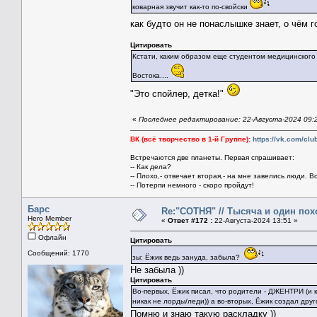
коварная звучит как-то по-свойски
как будто он не понаслышке знает, о чём 
Цитировать
Кстати, каким образом еще студентом медицинского 
Востока....
"Это спойлер, детка!"
«
Последнее редактирование: 22-Августа-2024 09:
ВК (всё творчество в 1-й Группе):
https://vk.com/cl
Встречаются две планеты. Первая спрашивает:
-- Как дела?
-- Плохо,- отвечает вторая,- на мне завелись люди. В
-- Потерпи немного - скоро пройдут!
Барс
Re:"СОТНЯ" // Тысяча и один похо
Hero Member
«
Ответ #172 :
22-Августа-2024 13:51 »
Офлайн
Цитировать
Сообщений: 1770
зы: Ёжик ведь зануда, забыла?
Не забыла ))
Цитировать
Во-первых, Ёжик писал, что родители - ДЖЕНТРИ (и 
никак не лорды/леди)) а во-вторых, Ёжик создал друг
Помню и знаю такую раскладку ))