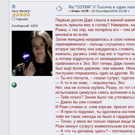
生
Re:"СОТНЯ" // Тысяча и один похо
Hero Member
«
Ответ #178 :
10-Сентября-2024 10:58 »
Офлайн
Первым делом Дарк смыла в ванной макияж
мысль пришла ему в голову? Наверное, как
Сообщений: 4202
Роана, с тех пор, как потеряла его – тем 
виновата во всём.
Затем женщина направилась в свою комнат
перенервничала – пальцы слушались плохо
вторую застёжку она умудрилась сломать 
комнаты, ругаясь себе под нос и тщетно п
а потому вздрогнула от неожиданности и з
приблизился к Эхо. Вот теперь Дарк понял
был ещё более дерзким, чем макияж. Ничег
послушно открывались один за другим. Все
— Ты его погнула, – сказал супруг, тщетн
— А то я не знаю, – огрызнулась Эхо.
Нет, она не хотела грубить Роану, но тот 
испытывала гремучую смесь волнения и ра
— Тебе плохо? Зачем было так утягивать
— Давно бы уже сломал!
И Роан сломал и, сняв корсаж, бросил ег
— Я просто подумал, ты одолжила костюм 
тебя же таких никогда не было в гардеробе
— Точно, у меня же только чёрные вещи бы
Роан окинул супругу внимательным взгляд
— А что ты делаешь здесь? – поспешила с