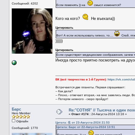
Сообщений: 4202
Если поменять )) на
смысл изменится?
Кого на кого?
Не въехала))
Цитировать
Вот! А если использовать гипноз, то....
Спой, пти
))))))
Цитировать
Если существуют медицинские соображения, зачем т
Иногда просто приятно посмотреть на друз
ВК (всё творчество в 1-й Группе):
https://vk.com/cl
Встречаются две планеты. Первая спрашивает:
-- Как дела?
-- Плохо,- отвечает вторая,- на мне завелись люди. В
-- Потерпи немного - скоро пройдут!
Барс
Re:"СОТНЯ" // Тысяча и один похо
Hero Member
«
Ответ #174 :
24-Августа-2024 13:16 »
Офлайн
Цитата: 生 от 23-Августа-2024 21:53
Цитата: Барс от 22-Августа-2024 13:51
Сообщений: 1770
Если поменять )) на
смысл изменится?