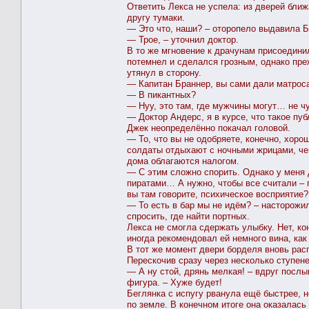
Ответить Лекса не успела: из дверей ближ
другу тумаки.
— Это что, наши? – оторопело выдавила Б
— Трое, – уточнил доктор.
В то же мгновение к драчунам присоедини
потемнел и сделался грозным, однако преж
утянул в сторону.
— Капитан Браннер, вы сами дали матроса
— В пикантных?
— Нуу, это там, где мужчины могут… не ч
— Доктор Андерс, я в курсе, что такое пуб
Джек неопределённо покачал головой.
— То, что вы не одобряете, конечно, хоро
солдаты отдыхают с ночными жрицами, чем
дома облагаются налогом.
— С этим сложно спорить. Однако у меня 
пиратами… А нужно, чтобы все считали – п
вы там говорите, психическое восприятие
— То есть в бар мы не идём? – насторожил
спросить, где найти портных.
Лекса не смогла сдержать улыбку. Нет, ко
иногда рекомендовал ей немного вина, ка
В тот же момент двери борделя вновь рас
Перескочив сразу через несколько ступене
— А ну стой, дрянь мелкая! – вдруг посл
фигура. – Хуже будет!
Беглянка с испугу рванула ещё быстрее, н
по земле. В конечном итоге она оказалась