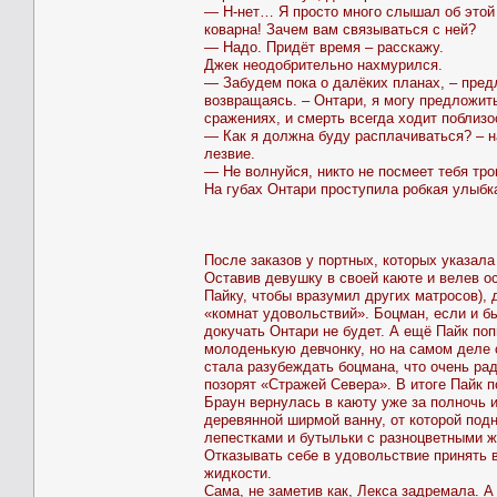
— Н-нет… Я просто много слышал об этой
коварна! Зачем вам связываться с ней?
— Надо. Придёт время – расскажу.
Джек неодобрительно нахмурился.
— Забудем пока о далёких планах, – пред
возвращаясь. – Онтари, я могу предложит
сражениях, и смерть всегда ходит поблизо
— Как я должна буду расплачиваться? – н
лезвие.
— Не волнуйся, никто не посмеет тебя тр
На губах Онтари проступила робкая улыбка
После заказов у портных, которых указал
Оставив девушку в своей каюте и велев ос
Пайку, чтобы вразумил других матросов),
«комнат удовольствий». Боцман, если и бы
докучать Онтари не будет. А ещё Пайк по
молоденькую девчонку, но на самом деле о
стала разубеждать боцмана, что очень рад
позорят «Стражей Севера». В итоге Пайк 
Браун вернулась в каюту уже за полночь 
деревянной ширмой ванну, от которой под
лепестками и бутыльки с разноцветными жи
Отказывать себе в удовольствие принять в
жидкости.
Сама, не заметив как, Лекса задремала. А