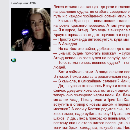
Сообщений: 4202
Лекса стояла на шканцах, до рези в глаз
направление судна: не огибать северные 
путь и с каждой пройденной сотней миль 
— Капитан Браннер, – послышался голос п
напротив Красного перевала. А там уже до
— Я в курсе, Агвид. Это ведь я выбирала 
Браун оторвала взгляд от горизонта и пер
— Просто команда интересуется, куда мы
— В Аркадад.
— Но на Востоке война, добраться до стол
— Значит, будем помогать войскам, – сух
Агвид невольно оглянулся на палубу, где
— То есть мы теперь военное судно? – по
людей.
— Вот и займись этим. А заодно скажи все
В глазах Лексы застыла решительная непр
— В смысле, в ближайшем селении? Или ш
— Да, – сурово отозвалась Браун и жест
Сейчас девушке хотелось остаться одной.
теперь оно приобрело черты цели. Да, Ле
мо-алем Блад. Пока у власти Трис-Тан Хал
вступить в сговор с новым шахом и переда
месяцев? А если у Кастии родится сын, то 
хвост змее, надо рубить голову! Пусть по
шахов! И да, Лекса прекрасно понимала, ч
поэтому она не стала никого посвящать в
тени матёрых, холодных, искушённых. Ника