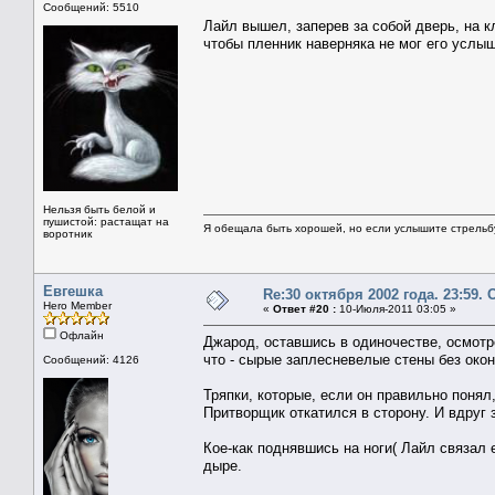
Сообщений: 5510
Лайл вышел, заперев за собой дверь, на к
чтобы пленник наверняка не мог его услыш
Нельзя быть белой и
пушистой: растащат на
Я обещала быть хорошей, но если услышите стрельбу 
воротник
Евгешка
Re:30 октября 2002 года. 23:59.
Hero Member
«
Ответ #20 :
10-Июля-2011 03:05 »
Офлайн
Джарод, оставшись в одиночестве, осмотре
что - сырые заплесневелые стены без окон
Сообщений: 4126
Тряпки, которые, если он правильно поня
Притворщик откатился в сторону. И вдруг 
Кое-как поднявшись на ноги( Лайл связал 
дыре.