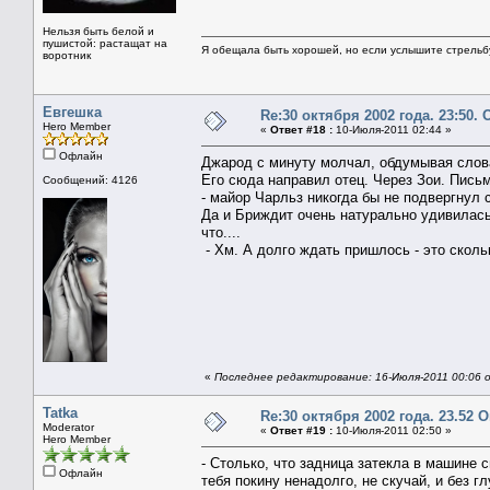
Нельзя быть белой и
пушистой: растащат на
Я обещала быть хорошей, но если услышите стрельбу 
воротник
Евгешка
Re:30 октября 2002 года. 23:50.
Hero Member
«
Ответ #18 :
10-Июля-2011 02:44 »
Офлайн
Джарод с минуту молчал, обдумывая слов
Его сюда направил отец. Через Зои. Письм
Сообщений: 4126
- майор Чарльз никогда бы не подвергнул
Да и Бриждит очень натурально удивилась
что....
- Хм. А долго ждать пришлось - это сколь
«
Последнее редактирование: 16-Июля-2011 00:06 о
Tatka
Re:30 октября 2002 года. 23.52
Moderator
«
Ответ #19 :
10-Июля-2011 02:50 »
Hero Member
- Столько, что задница затекла в машине с
Офлайн
тебя покину ненадолго, не скучай, и без гл