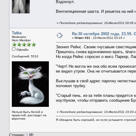
Вздохнул.
Вентиляционная шахта. И решетка на ней н
«
Последнее редактирование: 16-Июля-2011 00:06 о
Tatka
Re:30 октября 2002 года. 23.59.
Moderator
«
Ответ #21 :
10-Июля-2011 03:15 »
Hero Member
Звонил Рейнс. Своим гнусавым свистящим 
Офлайн
Пришлось снова вдохновенно врать, благо
Но когда Рейнс спросил о мисс Паркер, Ла
Сообщений: 5510
"Черт! Не могла же она обо всем пронюхат
ее видел утром. Она не отчитывается пере
Выслушав в свой адрес парочку нелестных
положил трубку.
"Старый пень, из-за тебя планы придется 
ноутбуком, чтобы отправить сообщение Бр
Нельзя быть белой и
«
Последнее редактирование: 10-Июля-2011 15:03 о
пушистой: растащат на
воротник
Я обещала быть хорошей, но если услышите стрельбу 
Страниц:
1
[
2
]