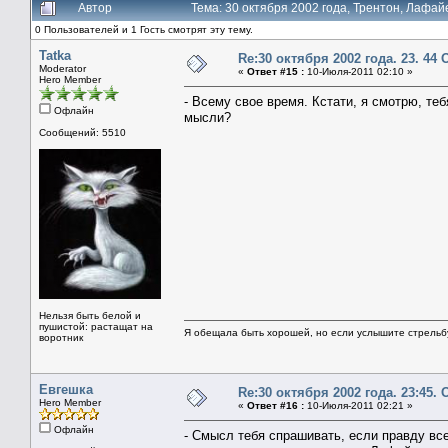
Автор
Тема: 30 октября 2002 года, Трентон, Лафай
0 Пользователей и 1 Гость смотрят эту тему.
Tatka
Re:30 октября 2002 года. 23. 44
Moderator
«
Ответ #15 :
10-Июля-2011 02:10 »
Hero Member
- Всему свое время. Кстати, я смотрю, те
Офлайн
мысли?
Сообщений: 5510
Нельзя быть белой и
пушистой: растащат на
Я обещала быть хорошей, но если услышите стрельбу 
воротник
Евгешка
Re:30 октября 2002 года. 23:45.
Hero Member
«
Ответ #16 :
10-Июля-2011 02:21 »
Офлайн
- Смысл тебя спрашивать, если правду все