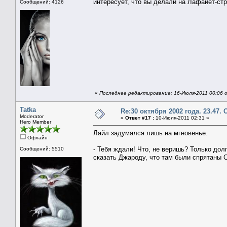
интересует, что вы делали на Лафайет-стр
Сообщений: 4126
«
Последнее редактирование: 16-Июля-2011 00:06 о
Tatka
Re:30 октября 2002 года. 23.47.
Moderator
«
Ответ #17 :
10-Июля-2011 02:31 »
Hero Member
Лайл задумался лишь на мгновенье.
Офлайн
- Тебя ждали! Что, не веришь? Только дол
Сообщений: 5510
сказать Джароду, что там были спрятаны С