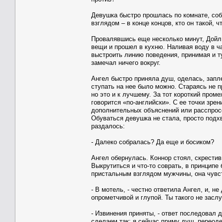
Девушка быстро прошлась по комнате, соб
взглядом – в конце концов, кто он такой,
Провалявшись еще несколько минут, Дойл 
вещи и прошел в кухню. Наливая воду в ч
выстроить линию поведения, принимая и т
замечал ничего вокруг.
Ангел быстро приняла душ, оделась, запл
ступать на нее было можно. Стараясь не 
но это и к лучшему. За тот короткий проме
говорится «по-английски». С ее точки зрен
дополнительных объяснений или расспросо
Обуваться девушка не стала, просто подх
раздалось:
- Далеко собралась? Да еще и босиком?
Ангел обернулась. Коннор стоял, скрестив
Выкрутиться и что-то соврать, в принципе 
пристальным взглядом мужчины, она чувс
- В мотель, - честно ответила Ангел, и, н
опрометчивой и глупой. Ты такого не засл
- Извинения приняты, - ответ последовал д
сделаем так: я сейчас приму душ, переод