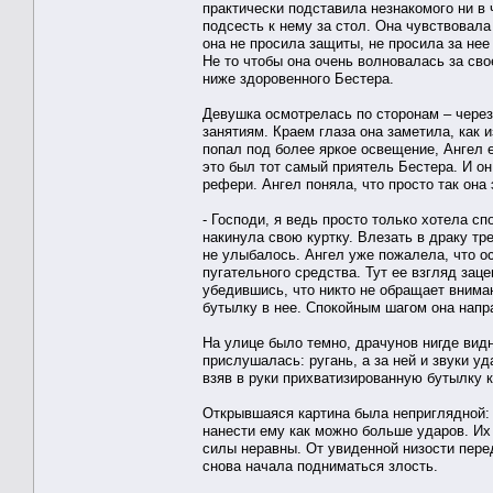
практически подставила незнакомого ни в
подсесть к нему за стол. Она чувствовала 
она не просила защиты, не просила за нее
Не то чтобы она очень волновалась за св
ниже здоровенного Бестера.
Девушка осмотрелась по сторонам – через
занятиям. Краем глаза она заметила, как 
попал под более яркое освещение, Ангел 
это был тот самый приятель Бестера. И он
рефери. Ангел поняла, что просто так она 
- Господи, я ведь просто только хотела сп
накинула свою куртку. Влезать в драку тр
не улыбалось. Ангел уже пожалела, что ос
пугательного средства. Тут ее взгляд зац
убедившись, что никто не обращает вниман
бутылку в нее. Спокойным шагом она напр
На улице было темно, драчунов нигде видн
прислушалась: ругань, а за ней и звуки у
взяв в руки прихватизированную бутылку к
Открывшаяся картина была неприглядной: 
нанести ему как можно больше ударов. Их
силы неравны. От увиденной низости пере
снова начала подниматься злость.