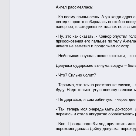
Ангел рассмеялась:
- Ко всему привыкаешь. А уж когда адрена
сегодня просто собиралась спокойно посиде
наверное, в сегодняшних планах не значил
- Ну, это как сказать, - Коннор опустил г
прикосновения его пальцев по телу Ангела
ничего не заметил и продолжал осмотр.
- Небольшая опухоль возле косточки, - кон
Девушка судорожно втянула воздух – боль
- Что? Сильно болит?
- Терпимо, это точно растяжение связок, -
буду. Надо только тугую повязку наложить
- Не дергайся, я сам забинтую, - через д
- Так, теперь моя очередь быть доктором, 
перекись и стала аккуратно обрабатывать 
- Все. Правда надо бы лед приложить или п
порекомендовала Дойлу девушка, переходя