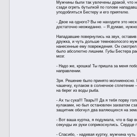
Мужчины были так увлечены дракой, что н
сзади огреть бутылкой по голове нападав
уподобляться Бестеру и его приятелю.
- Двое на одного? Вы не находите это не
достаточно неожиданно. – Я думаю, нужно
Нападавшие повернулись на звук, оставив 
дружка, и чуть дольше темноволосого муж
нанесенные ему повреждения. Он смотрел 
было абсолютно лишним. Губы Бестера ра
мозг.
- Надо же, крошка! Ты пришла за меня побо
направлении.
Зря. Решение было принято молниеносно. 
чашечку, кулаком в солнечное сплетение –
на берег из воды рыба.
- Ах ты сука!!! Тварь!!! Да я тебя порву 
кулаками, но был остановлен захватом сз
защитник обогнул два валяющихся на земл
- Вот ваша куртка, я подумала, что в бар 
секунды их руки соприкоснулись. Сердце 
- Спасибо, - надевая куртку, мужчина чут