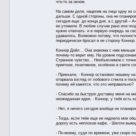
что-то за окном.
На самом деле, нацепив на лицо одну из 
дальше. С одной стороны, она не планиро
сегодня еще до конца дня, а с другой – А
ее утомили. В любом случае рано или позд
нужно отвечать: и в первую очередь за св
удавалось. Возможно потому, что полност
периодически бросал в ее сторону Коннор
Коннор Дойл… Она знакома с ним меньше су
почему-то верит ему. На уровне подсознан
Странное чувство… Необъяснимое с точки 
приятное, позитивное, особенно в свете 
- Приехали, - Коннор остановил машину н
оторвала взгляд от лобового стекла и пос
почему ей кажется, что это неправильно?
- Спасибо за быструю доставку меня на ме
неожиданная идея. - Коннор, у тебя есть 
- Нет, я ничего сегодня вообще не планир
- Тогда, если тебе еще не надоело мое об
дорогу есть неплохое кафе, - Шелли выж
- По-моему, судя по времени, уже скоро п