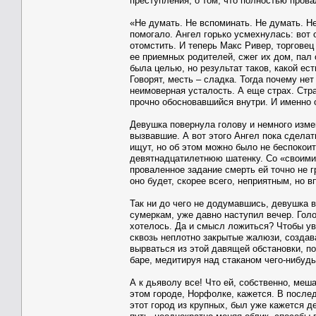
преступления, о том, что полностью прова
«Не думать. Не вспоминать. Не думать. Н
помогало. Ангел горько усмехнулась: вот 
отомстить. И теперь Макс Ривер, торговец
ее приемных родителей, сжег их дом, пал 
была целью, но результат таков, какой ес
Говорят, месть – сладка. Тогда почему нет
неимоверная усталость. А еще страх. Стра
прочно обосновавшийся внутри. И именно 
Девушка повернула голову и немного измен
вызвавшие. А вот этого Ангел пока сделать
ищут, но об этом можно было не беспокоит
девятнадцатилетнюю шатенку. Со «своими»
проваленное задание смерть ей точно не гр
оно будет, скорее всего, неприятным, но
Так ни до чего не додумавшись, девушка 
сумеркам, уже давно наступил вечер. Голо
хотелось. Да и смысл ложиться? Чтобы у
сквозь неплотно закрытые жалюзи, создав
вырваться из этой давящей обстановки, по
баре, медитируя над стаканом чего-нибудь
А к дьяволу все! Что ей, собственно, меш
этом городе, Норфолке, кажется. В послед
этот город из крупных, был уже кажется 