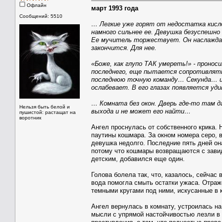
Офлайн
март 1993 года
Сообщений: 5510
… Легкие уже горят от недостатка кисло
намного сильнее ее. Девушка безуспешно
Ее мучитель торжествует. Он наслаждае
закончится. Для нее.
«Боже, как глупо ТАК умереть!» - пронос
последнего, еще пытается сопротивлять
последнюю точную команду… Секунда… и
ослабевает. В его глазах появляется у
… Комната без окон. Дверь где-то там да
Нельзя быть белой и
выхода и не может его найти…
пушистой: растащат на
воротник
Ангел проснулась от собственного крика.
паутины кошмара. За окном номера серо, 
девушка недолго. Последние пять дней она
потому что кошмары возвращаются с завид
детским, добавился еще один.
Голова болела так, что, казалось, сейчас
вода помогла смыть остатки ужаса. Отраж
темными кругами под ними, искусанные в к
Ангел вернулась в комнату, устроилась на
мысли с упрямой настойчивостью лезли в г