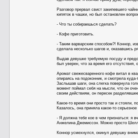
Разговор прервал свист закипевшего чайн
кипяток в чашки, но был остановлен вопро
- Что ты собираешься сделать?
- Кофе приготовить.
- Таким варварским способом?! Коннор, из
сделала несколько шагов и, оказавшись ряд
Выдав девушке требуемую посуду и предос
был уверен, что за время его отсутствия, 
Аромат свежесваренного кофе витал в квар
опираясь на подоконник, и смотрела куда-
Заслышав шаги, она слегка повернула голо
момент поймал себя на мысли, что он очен
своим действиям, он пересек разделявшее 
Какое-то время они просто так и стояли, 
Казалось, она приняла какое-то серьезное
- Я должна тебе кое в чем признаться: я в
Анжелина Джемиссон. Можно просто Шелл
Коннор усмехнулся, окинул девушку вним