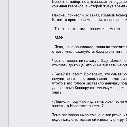
Вероятно майор, но это зависит от рода в
съемная квартира, в которой живут время
Наконец принесли их заказ, избавив Конн
Какое-то время они молчали, занявшись о
- Ты так не ответил, - напомнила Ангел.
- ВМФ.
- Ясно, - она замолчала, гоняя по тарелке
ответь мне, пожалуйста, база стоит того, 
Честно говоря, ни на какую базу Шелли н
отыграть до конца, чтобы не вызвать нену
- База? Да, стоит. Во-первых, это самая 
почувствовать всю мощь нашего флота и п
что-то в его голосе заставило девушку под
данная тема Коннору как минимум неприятн
знать.
- Ладно, я подумаю над этим. Хотя, если 
знаешь, в Норфолке он есть?
Тема разговора была сменена так резко, ч
ведет какую-то только ей известную игру.