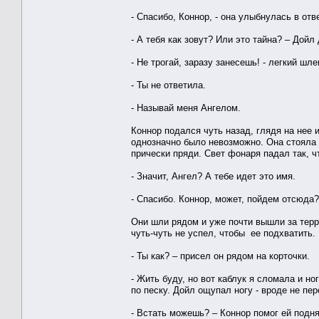
- Спасибо, Коннор, - она улыбнулась в отве
- А тебя как зовут? Или это тайна? – Дойл
- Не трогай, заразу занесешь! - легкий шл
- Ты не ответила.
- Называй меня Ангелом.
Коннор подался чуть назад, глядя на нее и
однозначно было невозможно. Она стояла 
прически пряди. Свет фонаря падал так, ч
- Значит, Ангел? А тебе идет это имя.
- Спасибо. Коннор, может, пойдем отсюда?
Они шли рядом и уже почти вышли за терр
чуть-чуть не успел, чтобы ее подхватить.
- Ты как? – присел он рядом на корточки.
- Жить буду, но вот каблук я сломала и н
по песку. Дойл ощупал ногу - вроде не пе
- Встать можешь? – Коннор помог ей подня