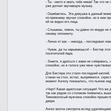
- Ты - никто и звать тебя никак! Так что н
уже догнал звучавшую музыку.
- Ошибаетесь. Эта девушка в данный мом
по-прежнему звучал спокойно, но в нем п
ей не видно его лица.
- Слышишь, пижон, ты давно по морде не 
своему оппоненту.
- Лично от вас – никогда, - последовал яз
- Чувак, да ты нарываешься! – Бестер это
посетителей бара.
- Знаете, я драться с вами не собираюсь, 
спокойно, но в голосе уже явно чувствов
Для Бестера это стало последней каплей. 
стакан на стол, встал, выпрямился, скрес
момент Ангелу показалось, что пьяное не
«Черт! Какая идиотская ситуация! Что же 
так как рядом со столиком появились выш
Темноволосый мужчина спокойно прошеств
двери.
Ангел молча смотрела вслед удаляющимся