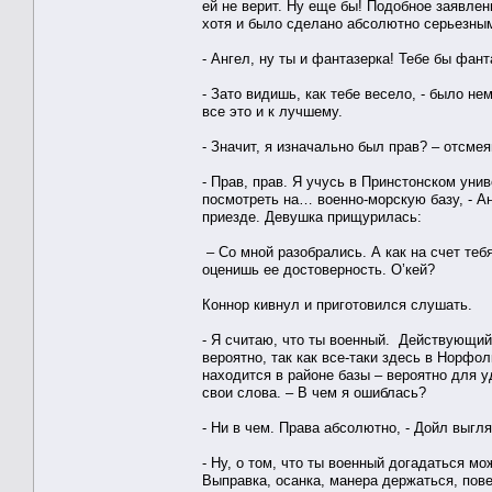
ей не верит. Ну еще бы! Подобное заявле
хотя и было сделано абсолютно серьезным
- Ангел, ну ты и фантазерка! Тебе бы фан
- Зато видишь, как тебе весело, - было н
все это и к лучшему.
- Значит, я изначально был прав? – отсме
- Прав, прав. Я учусь в Принстонском уни
посмотреть на… военно-морскую базу, - Ан
приезде. Девушка прищурилась:
– Со мной разобрались. А как на счет теб
оценишь ее достоверность. О’кей?
Коннор кивнул и приготовился слушать.
- Я считаю, что ты военный. Действующий
вероятно, так как все-таки здесь в Норфо
находится в районе базы – вероятно для 
свои слова. – В чем я ошиблась?
- Ни в чем. Права абсолютно, - Дойл выг
- Ну, о том, что ты военный догадаться мо
Выправка, осанка, манера держаться, пов