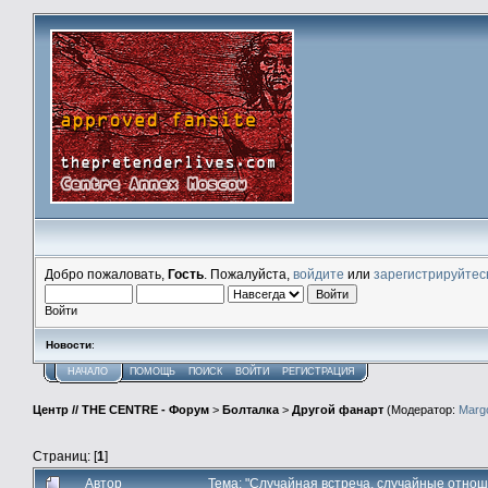
Добро пожаловать,
Гость
. Пожалуйста,
войдите
или
зарегистрируйтес
Войти
Новости
:
НАЧАЛО
ПОМОЩЬ
ПОИСК
ВОЙТИ
РЕГИСТРАЦИЯ
Центр // THE CENTRE - Форум
>
Болталка
>
Другой фанарт
(Модератор:
Marg
Страниц: [
1
]
Автор
Тема: "Случайная встреча, случайные отнош