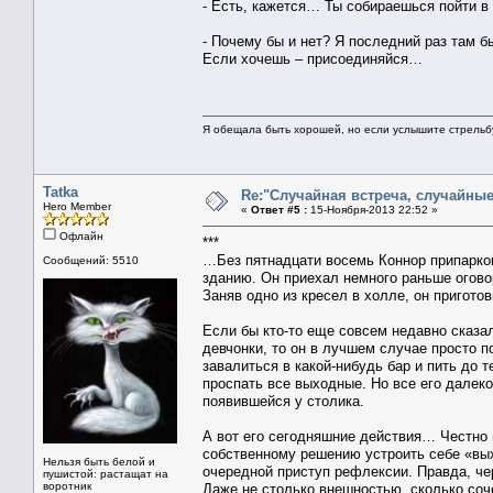
- Есть, кажется… Ты собираешься пойти в
- Почему бы и нет? Я последний раз там б
Если хочешь – присоединяйся…
Я обещала быть хорошей, но если услышите стрельбу 
Tatka
Re:"Случайная встреча, случайны
Hero Member
«
Ответ #5 :
15-Ноября-2013 22:52 »
Офлайн
***
…Без пятнадцати восемь Коннор припаркова
Сообщений: 5510
зданию. Он приехал немного раньше огово
Заняв одно из кресел в холле, он пригото
Если бы кто-то еще совсем недавно сказал
девчонки, то он в лучшем случае просто 
завалиться в какой-нибудь бар и пить до т
проспать все выходные. Но все его дале
появившейся у столика.
А вот его сегодняшние действия… Честно 
собственному решению устроить себе «вых
Нельзя быть белой и
очередной приступ рефлексии. Правда, чер
пушистой: растащат на
воротник
Даже не столько внешностью, сколько соч