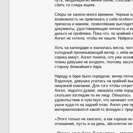
путь, неоднократно меняя облик, способы 
сбить со следа ищеек.
Сборы не заняли много времени. Черные 
возможность не привлекать к себе особог
прическа и макияж, позволявшие выглядет
документы, удостоверяющие личность и вы
деньги не проблема. Пока что, по крайней
Ангел не хотела, чтобы ее нашли. Наброси
Хоть на календаре и значилась весна, пог
холодный пронизывающий ветер, с неба ме
сорока минут, Ангел поняла, что уже осно
планы девушки не входило, поэтому засуну
сторону ближайшего бара.
Народу в баре было порядком: вечер пятни
Вздохнув, девушка уселась на крайний выс
ненужной компании. Для того чтобы согрет
Ангел, недолго думая, заказала себе пор
скользил взглядом по ее лицу. Обошлось.
удовольствие и чувствуя, что начинает со
ушли куда-то на задний план. Ангел уже п
материализовался какой-то блондин с пре
«Этого только не хватало, а как хорошо вс
отношения, пусть и на день, абсолютно не