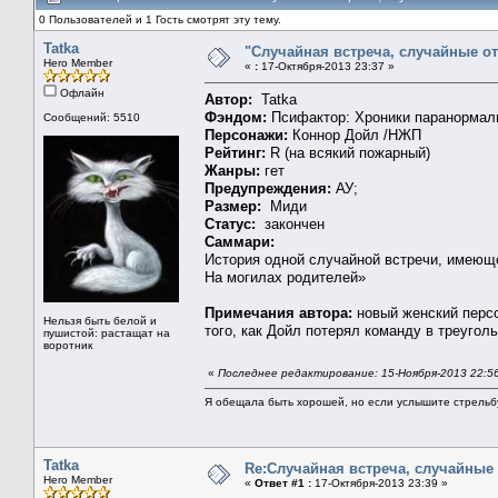
0 Пользователей и 1 Гость смотрят эту тему.
Tatka
"Случайная встреча, случайные о
Hero Member
«
:
17-Октября-2013 23:37 »
Офлайн
Автор:
Tatka
Фэндом:
Псифактор: Хроники паранормал
Сообщений: 5510
Персонажи:
Коннор Дойл /НЖП
Рейтинг:
R (на всякий пожарный)
Жанры:
гет
Предупреждения:
АУ;
Размер:
Миди
Статус:
закончен
Саммари:
История одной случайной встречи, имеющ
На могилах родителей»
Примечания автора:
новый женский персо
Нельзя быть белой и
того, как Дойл потерял команду в треуголь
пушистой: растащат на
воротник
«
Последнее редактирование: 15-Ноября-2013 22:56
Я обещала быть хорошей, но если услышите стрельбу 
Tatka
Re:Случайная встреча, случайные
Hero Member
«
Ответ #1 :
17-Октября-2013 23:39 »