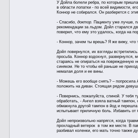
У Дойла болели ребра, по которым пришла
в области лопатки - по всей видимости, е
Коннор не собирался. Он разберется с эти
- Спасибо,
доктор.
Пациенту уже лучше, па
рекомендации за льдом. Дойл старался дв
поверил, что ему это удалось, когда на по
- Коннор, зачем ты врешь? Я же вижу, чт
Дойл повернулся, их взгляды встретились
просьба. Коннор вздохнул, развернулся, 
стараясь не опираться на поврежденную н
синяком. Не то чтобы ей раньше не приход
немалая доля и ее вины.
- Можешь его вообще снять? – попросила А
положить на диван. Стоящая рядом девушка
- Повернись, пожалуйста, спиной. У тебя 
обработать, - Ангел взяла ватный тампон,
обмакнула другой тампон в йод и перешла 
испытывает приличную боль. Избавить от б
Дойл непроизвольно напрягся, когда трав
прохладный ветерок в том же месте. В па
разбивал коленки, его мать точно также д