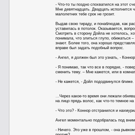
- Что-то ты поздно спохватился на этот сче
Мне девятнадцать. Двадцать исполнится ч
малолетних тебе срок не грозит.
Выдав свою тираду, и понаблюдав, как ра
уставилась в потолок. Оказывается, вопро
Смотреть в сторону Дойла не хотелось, хо
понимала, что злиться глупо, обижаться –
знают. Более того, она хорошо представля
вправе был задать подобный вопрос.
- Ангел, я должен был это узнать, - Конно
- Я понимаю, так что все в порядке, - по
сменить тему. – Мне кажется, или в комн
- Не кажется, - Дойл пододвинулся ближе.
…Через какое-то время они лежали обнявш
на лицо прядь волос, как что-то темное н
- Что это? - Коннор отстранился и нахмур
Ангел моментально подобралась под вним
- Ничего. Это уже в прошлом, - она рывком
против?