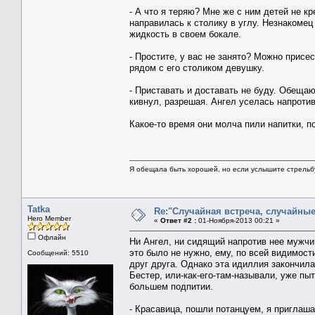
- А что я теряю? Мне же с ним детей не кр
направилась к столику в углу. Незнакомец
жидкость в своем бокале.
- Простите, у вас не занято? Можно присе
рядом с его столиком девушку.
- Приставать и доставать не буду. Обещаю
кивнул, разрешая. Ангел уселась напротив,
Какое-то время они молча пили напитки, 
Я обещала быть хорошей, но если услышите стрельбу 
Tatka
Re:"Случайная встреча, случайны
Hero Member
«
Ответ #2 :
01-Ноября-2013 00:21 »
Офлайн
Ни Ангел, ни сидящий напротив нее мужчин
это было не нужно, ему, по всей видимос
Сообщений: 5510
друг друга. Однако эта идиллия закончил
Бестер, или-как-его-там-называли, уже пы
большем подпитии.
- Красавица, пошли потанцуем, я приглаш