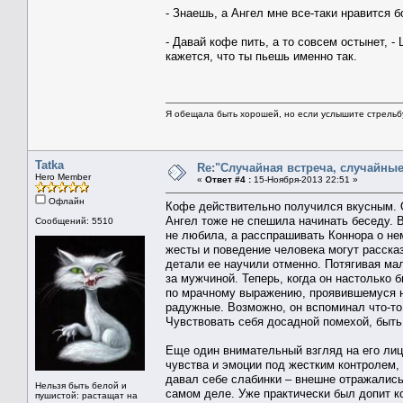
- Знаешь, а Ангел мне все-таки нравится
- Давай кофе пить, а то совсем остынет, 
кажется, что ты пьешь именно так.
Я обещала быть хорошей, но если услышите стрельбу 
Tatka
Re:"Случайная встреча, случайны
Hero Member
«
Ответ #4 :
15-Ноября-2013 22:51 »
Офлайн
Кофе действительно получился вкусным. О
Ангел тоже не спешила начинать беседу. 
Сообщений: 5510
не любила, а расспрашивать Коннора о не
жесты и поведение человека могут рассказ
детали ее научили отменно. Потягивая м
за мужчиной. Теперь, когда он настолько 
по мрачному выражению, проявившемуся н
радужные. Возможно, он вспоминал что-то 
Чувствовать себя досадной помехой, быть
Еще один внимательный взгляд на его лиц
чувства и эмоции под жестким контролем, 
давал себе слабинки – внешне отражались 
Нельзя быть белой и
самом деле. Уже практически был допит к
пушистой: растащат на