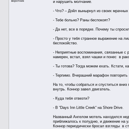
воротник
и нарушить молчание.
- Что? – Дойл вынырнул из своих мрачных
- Тебе больно? Раны беспокоят?
- Да нет, все в порядке. Почему ты спроси
- Просто у тебя странное выражение на ли
беспокойство.
- Неприятные воспоминания, связанные с р
намерен, встал, взял чашки и понес в рак
- Ты готова? Тогда можем ехать. Кстати, ка
- Терпимо. Вчерашний марафон повторить в
На то, чтобы собраться и спуститься вни
внутрь. Коннор завел двигатель.
- Куда тебя отвезти?
- В “Days Inn Little Creek“ на Shore Drive.
Названный Ангелом мотель находился неда
приближалось к полудню, и движение на у
Коннор периодически бросал взгляды в ст