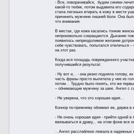
- Все, поворачивайся, будем синяки лечи
какой-то тюбик, потом выдавила его содер
стала легонько втирать в кожу в месте у
причинить мужчине лишней боли. Она была
что внимания.
В местах, где кожи касались тонкие женс
непроизвольно сокращаются. Дыхание то
появилось непреодолимое желание дотрон
себе чувствовать, попытался отвлечься – 
на этот раз.
Когда вся площадь поврежденного участка
получившийся результат.
- Ну вот и,.. - она резко подняла голову, 
часть фразы просто вылетела у нее из гол
потом… Трудно было понять, кто же первы
– обнимающие мужчину за шею. Ангел с с
- Не уверена, что это хорошая идея…
Коннор по-прежнему обнимал ее, держа в к
- Не очень хорошая идея - прийти одной в 
ввязываться в драку,.. на этом фоне все
…Ангел расслаблено лежала в надежных м