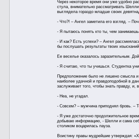
Через некоторое время они уже удобно ра
стула, внимательно рассматривать Шелли.
выглядела гораздо младше своих девятна
- Что?! – Ангел заметила его взгляд. – П
- Я пытаюсь понять кто ты, чем занимаешь
- И как? Есть успехи? – Ангел рассмеяла
бы послушать результаты твоих изысканий
Ее веселье оказалось заразительным. Дой
- Я считаю, что ты учишься. Студентка ун
Предположение было не лишено смысла и л
наиболее удачной и правдоподобной в данн
заслуживает того, чтобы знать правду, и, в
- Неа, не угадал.
- Совсем? – мужчина приподнял бровь. – Т
- Я уже достаточно продолжительное вре
добываю информацию, - Шелли и сама себе
столиком воцарилась пауза.
Воистину правы мудрейшие утверждая: «Хо