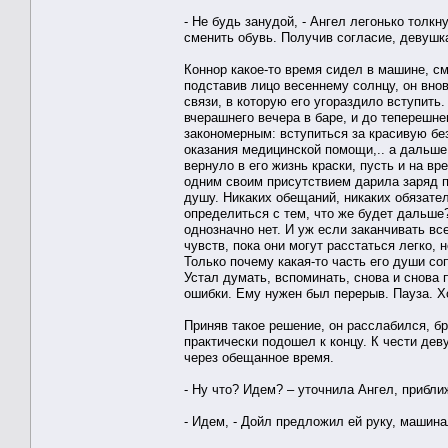
- Не будь занудой, - Ангел легонько толк
сменить обувь. Получив согласие, девушк
Коннор какое-то время сидел в машине, см
подставив лицо весеннему солнцу, он вно
связи, в которую его угораздило вступить
вчерашнего вечера в баре, и до теперешне
закономерным: вступиться за красивую б
оказания медицинской помощи,.. а дальш
вернуло в его жизнь краски, пусть и на в
одним своим присутствием дарила заряд по
душу. Никаких обещаний, никаких обязате
определиться с тем, что же будет дальше
однозначно нет. И уж если заканчивать вс
чувств, пока они могут расстаться легко, 
Только почему какая-то часть его души со
Устал думать, вспоминать, снова и снова 
ошибки. Ему нужен был перерыв. Пауза. Хо
Приняв такое решение, он расслабился, б
практически подошел к концу. К чести дев
через обещанное время.
- Ну что? Идем? – уточнила Ангел, прибли
- Идем, - Дойл предложил ей руку, машинал