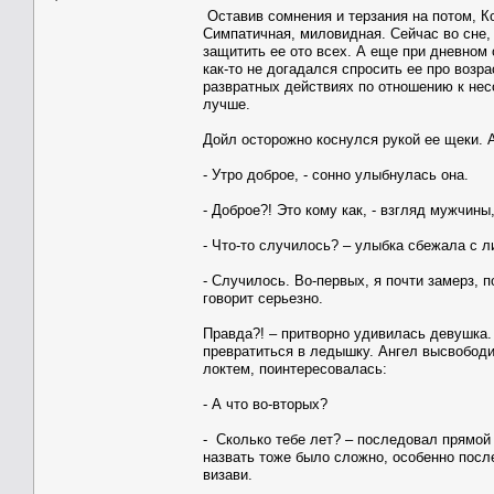
Оставив сомнения и терзания на потом, К
Симпатичная, миловидная. Сейчас во сне, 
защитить ее ото всех. А еще при дневном
как-то не догадался спросить ее про возр
развратных действиях по отношению к нес
лучше.
Дойл осторожно коснулся рукой ее щеки. А
- Утро доброе, - сонно улыбнулась она.
- Доброе?! Это кому как, - взгляд мужчины
- Что-то случилось? – улыбка сбежала с л
- Случилось. Во-первых, я почти замерз, п
говорит серьезно.
Правда?! – притворно удивилась девушка. –
превратиться в ледышку. Ангел высвободи
локтем, поинтересовалась:
- А что во-вторых?
- Сколько тебе лет? – последовал прямой 
назвать тоже было сложно, особенно посл
визави.