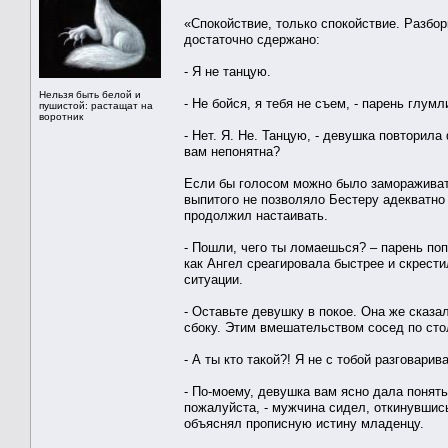
«Спокойствие, только спокойствие. Разбор
достаточно сдержано:
- Я не танцую.
Нельзя быть белой и
- Не бойся, я тебя не съем, - парень глум
пушистой: растащат на
воротник
- Нет. Я. Не. Танцую, - девушка повторила
вам непонятна?
Если бы голосом можно было замораживать
выпитого не позволяло Бестеру адекватно 
продолжил настаивать.
- Пошли, чего ты ломаешься? – парень поп
как Ангел среагировала быстрее и скрести
ситуации.
- Оставьте девушку в покое. Она же сказал
сбоку. Этим вмешательством сосед по сто
- А ты кто такой?! Я не с тобой разговари
- По-моему, девушка вам ясно дала понять,
пожалуйста, - мужчина сидел, откинувшись
объяснял прописную истину младенцу.