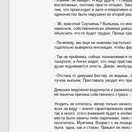
- Извини, не выйдет. Я жду друга, - станд
воспитанных, поэтому просто отошел. Зак
тем, что происходит в зале и оперативно 
одиночество было нарушено во второй раз
- Эй, красотка! Скучаешь? Выпьешь со мн
навеселе, собственнически обнимая девуш
объяснить что-то будет трудно. Проще сраз
- По-моему, мы еще не знакомы настолько б
тщательно выверяла интонации, чтобы фра
- Так не проблема, сейчас познакомимся п
танцполе, и Ангел видит, что лицо прист
души поднимается злость. Дикая, необузд
- Отстань от девушки Бестер, не видишь, о
лучше выпьем. Приставалу уводит его при
Девушка медленно выдохнула и разжала ру
ей понятна причина собственного страха –
Уходить не хотелось: вечер только началс
всех на виду – значит гарантированно при
так и много, этого внимания будет в изоб
места были заняты либо парочками, либо 
посетитель. Мужчина. Возраст с ее позиц
была одна, как и стакан. Пришел он явно н