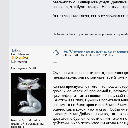
реальностью. Коннор уже уснул. Девушка 
не знала, что будет завтра. Не хотела ст
Ангел закрыла глаза, сон уже забирал ее 
Я обещала быть хорошей, но если услышите стрельбу 
Tatka
Re:"Случайная встреча, случайны
Hero Member
«
Ответ #3 :
15-Ноября-2013 22:50 »
Офлайн
***
Сообщений: 5510
Судя по интенсивности света, проникающе
лениво скользили по комнате, все ближе 
Коннор проснулся от того, что правая сто
доме было извечной проблемой и, пожалу
дискомфорта, так он появлялся в своей кв
Не открывая глаз, мужчина попытался нащ
почему-то не было края и оно было объем
одеяло как в кокон, кто-то спал. События
ситуация была Дойлу в новинку, так как в
достаточно бурной юности с ним такого 
Нельзя быть белой и
действий, было пережитое им около месяц
пушистой: растащат на
воротник