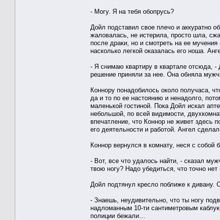
- Могу. Я на тебя обопрусь?
Дойл подставил свое плечо и аккуратно об
жаловалась, не истерила, просто шла, сжа
после драки, но и смотреть на ее мучения 
насколько легкой оказалась его ноша. Анг
- Я снимаю квартиру в квартале отсюда, -
решение приняли за нее. Она обняла мужч
Коннору понадобилось около получаса, чт
да и то по ее настоянию и ненадолго, пот
маленькой гостиной. Пока Дойл искал апт
небольшой, по всей видимости, двухкомна
впечатление, что Коннор не живет здесь п
его деятельности и работой. Ангел сдела
Коннор вернулся в комнату, неся с собой б
- Вот, все что удалось найти, - сказал м
твою ногу? Надо убедиться, что точно нет
Дойл подтянул кресло поближе к дивану. 
- Знаешь, неудивительно, что ты ногу по
надломанным 10-ти сантиметровым каблуко
полиции бежали…