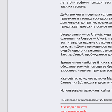
лет в Винтерфелл приходит весть
завязка сериала.
Действие книги и сериала услов
приезжает в столицу государств
доискиваясь до причин, повлекши
продолжает тревожить осиное гне
Вторая линия — со Стеной, куда
фамилии (на Севере — Сноу), и в
воспитывался наравне с законны
он есть, и Джону приходилось не
судьба одного из законных сыно
Там, за Стеной, пробуждается др
Третья линия наиболее близка к
обещание военной помощи ее бра
взрослеет, начинает проявляться
Уже сейчас ясно, что история Ма
баллов (из 10), вошла в десятку
Использованы материалы сайта
«
Последнее редактирование: 22-Сентя
У каждой в мечтах
лорд папочка паф!..