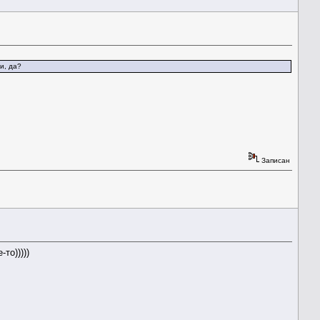
и, да?
Записан
то)))))