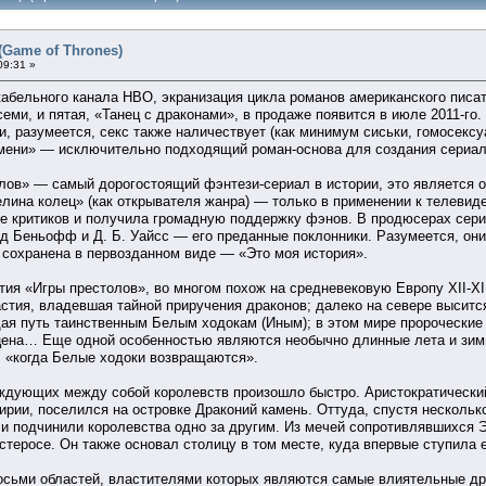
(Game of Thrones)
09:31 »
кабельного канала HBO, экранизация цикла романов американского пис
 семи, и пятая, «Танец с драконами», в продаже появится в июле 2011-г
и, разумеется, секс также наличествует (как минимум сиськи, гомосекс
мени» — исключительно подходящий роман-основа для создания сериал
лов» — самый дорогостоящий фэнтези-сериал в истории, это является од
ина колец» (как открывателя жанра) — только в применении к телевид
е критиков и получила громадную поддержку фэнов. В продюсерах сер
 Беньофф и Д. Б. Уайсс — его преданные поклонники. Разумеется, они 
 сохранена в первозданном виде — «Это моя история».
ия «Игры престолов», во многом похож на средневековую Европу XII-XIII
настия, владевшая тайной приручения драконов; далеко на севере высит
ая путь таинственным Белым ходокам (Иным); в этом мире пророческие 
цена… Еще одной особенностью являются необычно длинные лета и зимы
, «когда Белые ходоки возвращаются».
дующих между собой королевств произошло быстро. Аристократический 
ии, поселился на островке Драконий камень. Оттуда, спустя несколько
с и подчинили королевства одно за другим. Из мечей сопротивлявшихся 
теросе. Он также основал столицу в том месте, куда впервые ступила 
восьми областей, властителями которых являются самые влиятельные др