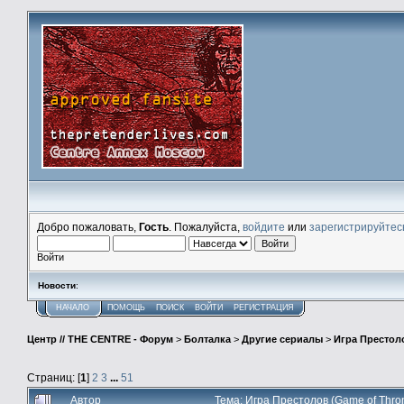
Добро пожаловать,
Гость
. Пожалуйста,
войдите
или
зарегистрируйтес
Войти
Новости
:
НАЧАЛО
ПОМОЩЬ
ПОИСК
ВОЙТИ
РЕГИСТРАЦИЯ
Центр // THE CENTRE - Форум
>
Болталка
>
Другие сериалы
>
Игра Престоло
Страниц: [
1
]
2
3
...
51
Автор
Тема: Игра Престолов (Game of Thro