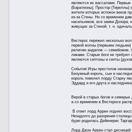
являются их вассалами. Первые 
(Баратеоны), Простор (Тиреллы)
жители которых испокон веков п
из-за Стены. Но со временем да
насильников, все замки Дозора, 
живущих за Стеной, т. н. одичал
Вестерос пережил несколько вол
первой волны (первыми людьми) 
религию андалов — семибожие, п
ликами. Старые боги не требуют
являются септоны и септы (духов
События Игры престолов начинаю
Безумный король, сын и наследни
король повелел лорду Старку яв
Эддард и его друга и наследник
Верой в старых богов и семерых 
а со временем в Вестеросе распр
В ответ лорд Аррен поднял восст
Незадолго до разорения столицы
бурю родилась Дейенерис Таргар
Лорд Джон Аррен стал десницей 