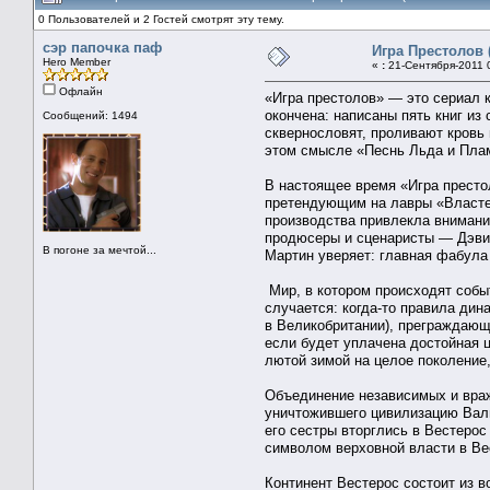
0 Пользователей и 2 Гостей смотрят эту тему.
сэр папочка паф
Игра Престолов 
Hero Member
«
:
21-Сентября-2011 
Офлайн
«Игра престолов» — это сериал 
окончена: написаны пять книг из
Сообщений: 1494
сквернословят, проливают кровь 
этом смысле «Песнь Льда и Пла
В настоящее время «Игра престо
претендующим на лавры «Властел
производства привлекла внимани
продюсеры и сценаристы — Дэвид
В погоне за мечтой...
Мартин уверяет: главная фабула
Мир, в котором происходят событ
случается: когда-то правила ди
в Великобритании), преграждающ
если будет уплачена достойная 
лютой зимой на целое поколение
Объединение независимых и враж
уничтожившего цивилизацию Валир
его сестры вторглись в Вестеро
символом верховной власти в Вес
Континент Вестерос состоит из 