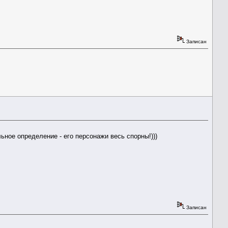
Записан
ьное определение - его персонажи весь спорны!)))
Записан