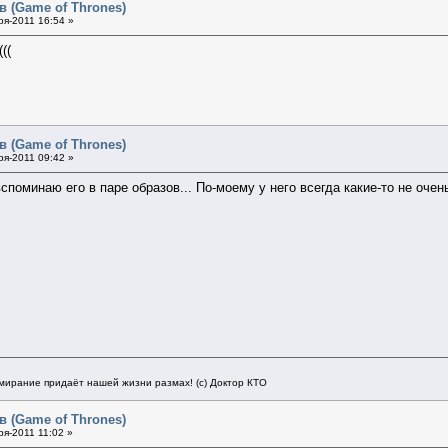
в (Game of Thrones)
я-2011 16:54 »
((
в (Game of Thrones)
я-2011 09:42 »
у вспоминаю его в паре образов... По-моему у него всегда какие-то не оч
мирание придаёт нашей жизни размах! (с) Доктор КТО
в (Game of Thrones)
я-2011 11:02 »