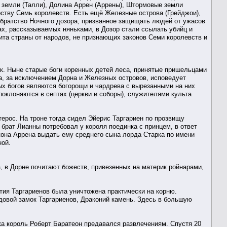
 земли (Талли), Долина Аррен (Аррены), Штормовые земли
ству Семь королевств. Есть ещё Железные острова (Грейджои),
 братство Ночного дозора, призванное защищать людей от ужасов
х, рассказываемых няньками, в Дозор стали ссылать убийц и
щита страны от народов, не признающих законов Семи королевств и
ык. Ныне старые боги коренных детей леса, принятые пришельцами
а, за исключением Дорна и Железных островов, исповедует
х богов являются богорощи и чардрева с вырезанными на них
оклоняются в септах (церкви и соборы), служителями культа
ерос. На троне тогда сидел Эйерис Таргариен по прозвищу
 брат Лианны потребовал у короля поединка с принцем, в ответ
жона Аррена выдать ему среднего сына лорда Старка по имени
ной.
, в Дорне почитают божеств, привезенных на материк ройнарами,
тия Таргариенов была уничтожена практически на корню.
овой замок Таргариенов, Драконий камень. Здесь в большую
ка король Роберт Баратеон предавался развлечениям. Спустя 20