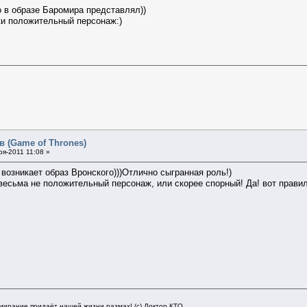
о в образе Баромира представлял))
аки положительный персонаж:)
в (Game of Thrones)
я-2011 11:08 »
е возникает образ Вронского)))Отлично сыгранная роль!)
весьма не положительный персонаж, или скорее спорный! Да! вот правил
мирание придаёт нашей жизни размах! (с) Доктор КТО