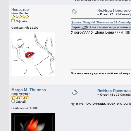
Ненастье
Re:Игра Престоло
Hero Member
«
Ответ #7 :
22-Сентябр
Офлайн
Цитата: Margo M. Thurman от 22-Сентябр
Карма!))))))) Я вот так навскидку вспоми
Сообщений: 12109
У кого???? У Шона Бина????!!!!!!!!! 
Все норовят сунуться в мой тихий омут 
Margo M. Thurman
Re:Игра Престоло
Hero Member
«
Ответ #8 :
22-Сентябр
Офлайн
ну я не поклонница, всех его роле
Сообщений: 10883