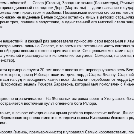
семь областей — Север (Старки), Западные земли (Ланнистеры), Речные
 и присоединенный последним Дорн (Мартеллы) — дали название государ
ромышляли пиратством и разбоем. Независимой военной силой является
вно никем не виденные Белые ходоки остались лишь в детских страшилка
кроме трех, пришли в запустение, а единственной его миссией стала за
ых.
н нашествий, и каждый раз завоеватели приносили свои верования и яз
сохранились лишь на Севере, в то время как остальная часть континент
о обрядам весьма схожее с христианством. Священными местами стары
 служителей и равнодушны к исполнению ритуалов. Семерым, напротив, п
енство).
тся примерно спустя 20 лет после восстания, перевернувшего весь Вест
к которого, принц Рейегар, похитил дочь лорда Старка Лианну. Старший
иться на суд и изощренно казнил всех. Затем он потребовал от лорда Д
а Штормовых земель Роберта Баратеона, который был помолвлен с Лиан
дело не ограничивается. На Железных островах верят в Утонувшего бога
остраняется восточный культ огненного бога Рглора.
ание, и вскоре объединенная армия разбила королевские войска. Динас
 беременная королева вместе с младшим сыном Визерисом бежали в род
иен.
короля (визирь, премьер-министр) и управлял Семью королевствами, по