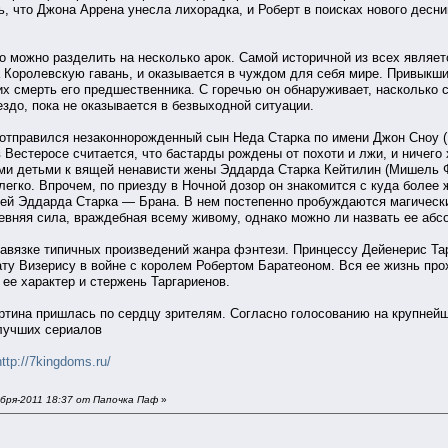
, что Джона Аррена унесла лихорадка, и Роберт в поисках нового десни
но можно разделить на несколько арок. Самой историчной из всех являе
а Королевскую гавань, и оказывается в чуждом для себя мире. Привыкши
х смерть его предшественника. С горечью он обнаруживает, насколько с
здо, пока не оказывается в безвыходной ситуации.
 отправился незаконнорожденный сын Неда Старка по имени Джон Сноу (
 Вестеросе считается, что бастарды рождены от похоти и лжи, и ничего 
ми детьми к вящей ненависти жены Эддарда Старка Кейтилин (Мишель Фэ
легко. Впрочем, по приезду в Ночной дозор он знакомится с куда более
вей Эддарда Старка — Брана. В нем постепенно пробуждаются магические
евняя сила, враждебная всему живому, однако можно ли назвать ее абсо
 завязке типичных произведений жанра фэнтези. Принцессу Дейенерис Та
ту Визерису в войне с королем Робертом Баратеоном. Вся ее жизнь прох
 ее характер и стержень Таргариенов.
ртина пришлась по сердцу зрителям. Согласно голосованию на крупнейш
 лучших сериалов
http://7kingdoms.ru/
бря-2011 18:37 от Папочка Паф
»