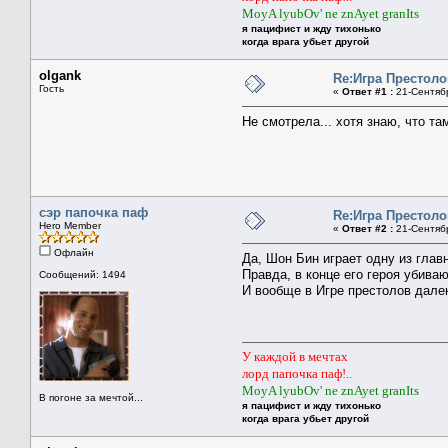
MoyA lyubOv' ne znAyet granIts
я пацифист и жду тихонько
когда врага убьет другой
olgank
Re:Игра Престоло
Гость
«
Ответ #1 :
21-Сентябр
Не смотрела... хотя знаю, что та
сэр папочка паф
Re:Игра Престоло
Hero Member
«
Ответ #2 :
21-Сентябр
Офлайн
Да, Шон Бин играет одну из глав
Правда, в конце его героя убиваю
Сообщений: 1494
И вообще в Игре престолов далек
У каждой в мечтах
лорд папочка паф!..
MoyA lyubOv' ne znAyet granIts
В погоне за мечтой...
я пацифист и жду тихонько
когда врага убьет другой