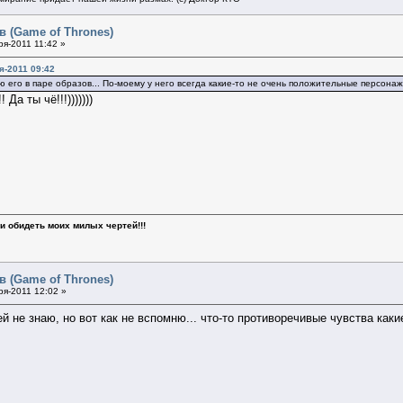
в (Game of Thrones)
я-2011 11:42 »
я-2011 09:42
наю его в паре образов... По-моему у него всегда какие-то не очень положительные персонаж
Да ты чё!!!)))))))
и обидеть моих милых чертей!!!
в (Game of Thrones)
я-2011 12:02 »
й не знаю, но вот как не вспомню... что-то противоречивые чувства какие-