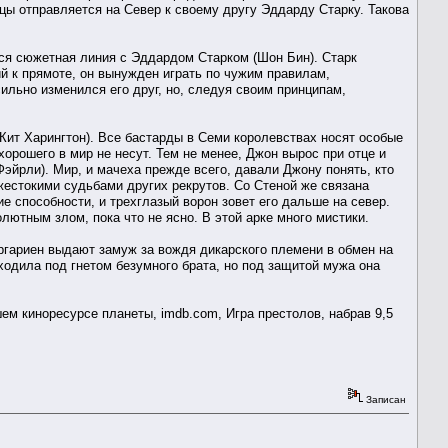
цы отправляется на Север к своему другу Эддарду Старку. Такова
тся сюжетная линия с Эддардом Старком (Шон Бин). Старк
й к прямоте, он вынужден играть по чужим правилам,
ильно изменился его друг, но, следуя своим принципам,
Кит Харингтон). Все бастарды в Семи королевствах носят особые
хорошего в мир не несут. Тем не менее, Джон вырос при отце и
йрли). Мир, и мачеха прежде всего, давали Джону понять, кто
 жестокими судьбами других рекрутов. Со Стеной же связана
 способности, и трехглазый ворон зовет его дальше на север.
лютным злом, пока что не ясно. В этой арке много мистики.
ргариен выдают замуж за вождя дикарского племени в обмен на
одила под гнетом безумного брата, но под защитой мужа она
ем киноресурсе планеты, imdb.com, Игра престолов, набрав 9,5
Записан