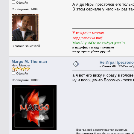
Офлайн
А я до Игры престолов его тольк
В этом сериале у него как раз т
Сообщений: 1494
У каждой в мечтах
лорд папочка паф!..
MoyA lyubOv' ne znAyet granIts
В погоне за мечтой...
я пацифист и жду тихонько
когда врага убьет другой
Margo M. Thurman
Re:Игра Престоло
Hero Member
«
Ответ #6 :
22-Сентябр
Офлайн
а я вот его вижу и сразу в голов
ну и вообщем-то Боромир - тоже 
Сообщений: 10883
— Всегда всё заканчивается смертью.
— Без смерти были бы только комедии. У