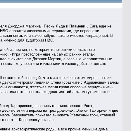
ателя Джорджа Мартина «Песнь Льда и Пламени». Сага еще не
о. HBO славится «взрослыми» сериалами, где персонажи
уальная связь или какое-нибудь патологическое извращение). В
а именно для аудитории HBO.
ной из причин, по которым телекритики считают его
ению. «Игра престолов» еще на самых ранних этапах
иала значится сам Джордж Мартин, а главные исполнительные
несколько упростили и изменили книжное действо, однако
 веков с той разницей, что мистическое в этом мире все-таки
ся двухсотметровая ледяная Стена (сравните с Адриановым валом
сны сбываются, жестокая магия крови способна вернуть жизнь,
 на планете — несколько десятилетий лета могут смениться
род Таргариенов, спасаясь от таинственного Рока,
 десятилетий и верхом на трех драконах, Эйегон Таргариен и две
Эйегон Завоеватель приказал выковать Железный трон, ставший
его нога — Королевскую гавань.
евние аристократические роды, а все прочие меньшие дома