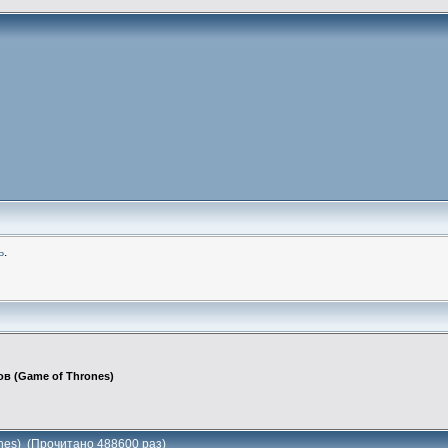
ь
.
в (Game of Thrones)
nes) (Прочитано 488600 раз)