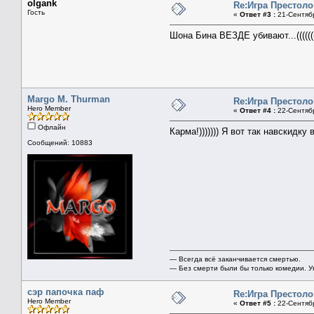
olgank
Re:Игра Престоло
Гость
«
Ответ #3 :
21-Сентябр
Шона Бина ВЕЗДЕ убивают...(((((((
Margo M. Thurman
Re:Игра Престоло
Hero Member
«
Ответ #4 :
22-Сентябр
Офлайн
Карма!))))))) Я вот так навскидк
Сообщений: 10883
— Всегда всё заканчивается смертью.
— Без смерти были бы только комедии. У
сэр папочка паф
Re:Игра Престоло
Hero Member
«
Ответ #5 :
22-Сентябр