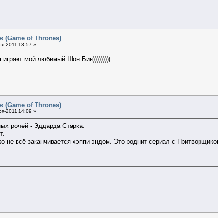
в (Game of Thrones)
я-2011 13:57 »
м играет мой любимый Шон Бин)))))))))
в (Game of Thrones)
я-2011 14:09 »
ных ролей - Эддарда Старка.
т.
о не всё заканчивается хэппи эндом. Это роднит сериал с Притворщико