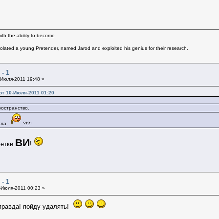
th the ability to become
solated a young Pretender, named Jarod and exploited his genius for their research.
- 1
Июля-2011 19:48 »
от 10-Июля-2011 01:20
ространство.
мала
?!?!
ВИ
метки
!
- 1
Июля-2011 00:23 »
 правда! пойду удалять!