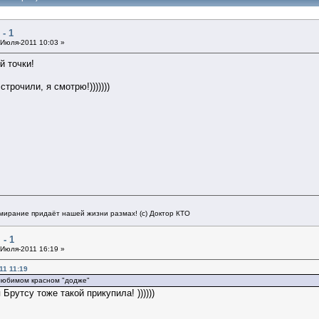
- 1
Июля-2011 10:03 »
й точки!
трочили, я смотрю!)))))))
мирание придаёт нашей жизни размах! (с) Доктор КТО
- 1
Июля-2011 16:19 »
11 11:19
 любимом красном "додже"
Брутсу тоже такой прикупила! ))))))