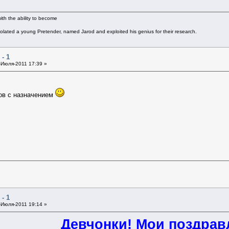
th the ability to become
solated a young Pretender, named Jarod and exploited his genius for their research.
- 1
Июля-2011 17:39 »
ов с назначением
- 1
Июля-2011 19:14 »
Девчонки! Мои поздрав