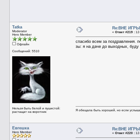
Tatka
Re:ВНЕ ИГРЫ 
Moderator
«
Ответ #219 :
12-
Hero Member
спасибо всем за поздравления. п
Офлайн
зы: я на даче до выходных, буду
Сообщений: 5510
Нельзя быть белой и пушистой:
Я обещала быть хорошей, но если услышит
растащат на воротник
Евгешка
Re:ВНЕ ИГРЫ 
Hero Member
«
Ответ #220 :
12-