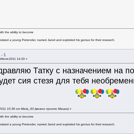
th the ability to become
solated a young Pretender, named Jarod and exploited his genius for their research.
- 1
Июля-2011 14:20 »
здравляю Татку с назначением на по
 будет сия стезя для тебя необремен
011 10:38 от Maria_83 (можно просто Машка)
»
th the ability to become
solated a young Pretender, named Jarod and exploited his genius for their research.