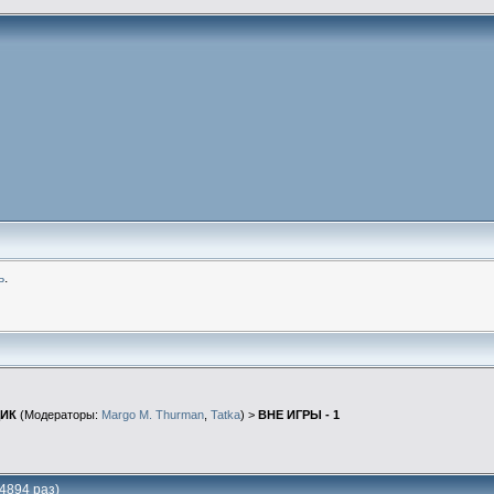
ь
.
ЩИК
(Модераторы:
Margo M. Thurman
,
Tatka
) >
ВНЕ ИГРЫ - 1
4894 раз)