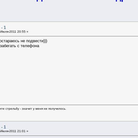
- 1
Июля-2011 20:55 »
остараюсь не подвести)))
 забегать с телефона
е стрельбу - значит у меня не получилось.
- 1
Июля-2011 21:01 »