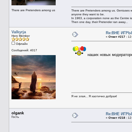
There are Pretenders among us
There are Pretenders among us. Geniuses wi
anyone they want to be.
In 1963, a corporation none as the Centre i
Then one day, their Pretender ran away...
Valkyrja
Re:ВНЕ ИГРЫ 
Hero Member
«
Ответ #217 :
12-
Офлайн
Сообщений: 4017
наших новых модератор
Я не злая... Я хаотично добрая!
olgank
Re:ВНЕ ИГРЫ 
Гость
«
Ответ #218 :
12-