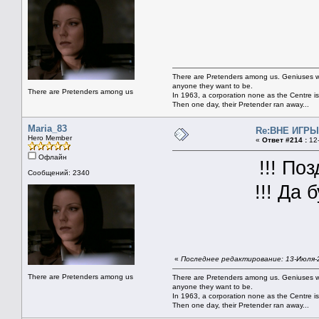
There are Pretenders among us. Geniuses wi
anyone they want to be.
There are Pretenders among us
In 1963, a corporation none as the Centre i
Then one day, their Pretender ran away...
Maria_83
Re:ВНЕ ИГРЫ 
Hero Member
«
Ответ #214 :
12-
Офлайн
!!! По
Сообщений: 2340
!!! Да
«
Последнее редактирование: 13-Июля-2
There are Pretenders among us
There are Pretenders among us. Geniuses wi
anyone they want to be.
In 1963, a corporation none as the Centre i
Then one day, their Pretender ran away...