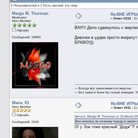
0 Пользователей и 1 Гость смотрят эту тему.
Margo M. Thurman
Re:ВНЕ ИГРЫ 
Moderator
«
Ответ #210 :
11-
Hero Member
ВАУ!!! Дело сдвинулось с мертво
Офлайн
Девочки в ударе просто вчератут с
Сообщений: 10883
БРАВО!)))
— Всегда всё заканчивается смертью.
— Без смерти были бы только комедии. У
Maria_83
Re:ВНЕ ИГРЫ 
Hero Member
«
Ответ #211 :
11-
Офлайн
Цитата: Margo M. Thurman от 11-Июля-20
Зои мчалась по ночному городу в своем
Сообщений: 2340
О! у Зои тоже красный "Додж"?! я 