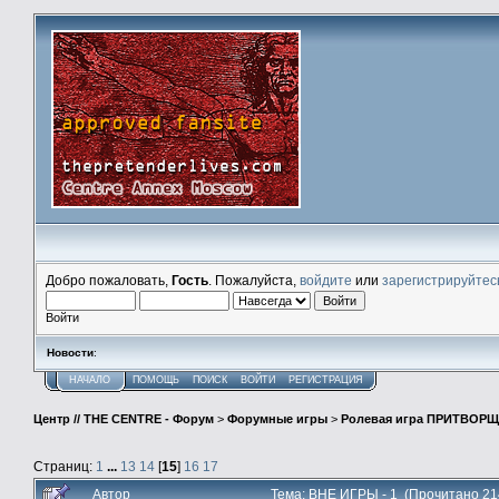
Добро пожаловать,
Гость
. Пожалуйста,
войдите
или
зарегистрируйтес
Войти
Новости
:
НАЧАЛО
ПОМОЩЬ
ПОИСК
ВОЙТИ
РЕГИСТРАЦИЯ
Центр // THE CENTRE - Форум
>
Форумные игры
>
Ролевая игра ПРИТВОР
Страниц:
1
...
13
14
[
15
]
16
17
Автор
Тема: ВНЕ ИГРЫ - 1 (Прочитано 21