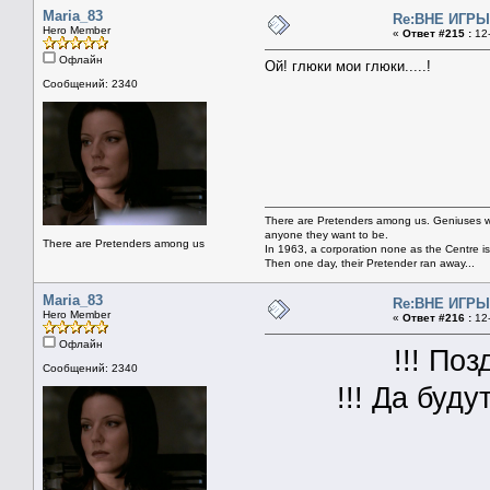
Maria_83
Re:ВНЕ ИГРЫ 
Hero Member
«
Ответ #215 :
12-
Офлайн
Ой! глюки мои глюки.....!
Сообщений: 2340
There are Pretenders among us. Geniuses wi
anyone they want to be.
There are Pretenders among us
In 1963, a corporation none as the Centre i
Then one day, their Pretender ran away...
Maria_83
Re:ВНЕ ИГРЫ 
Hero Member
«
Ответ #216 :
12-
Офлайн
!!! По
Сообщений: 2340
!!! Да буд