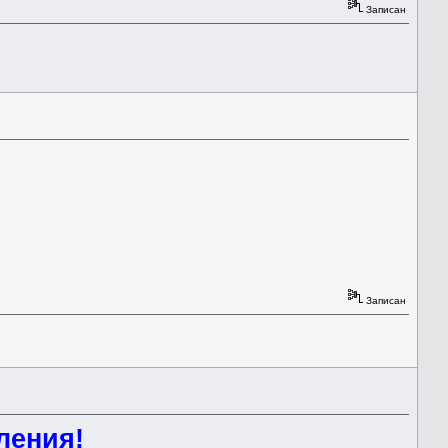
Записан
Записан
ления!