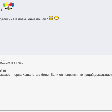
 )
 делись? На повышение пошли?
- 1
Июля-2011 21:08 »
 )))
окамест перса Кашалота в боты! Если он появится, то пущай доказывает 