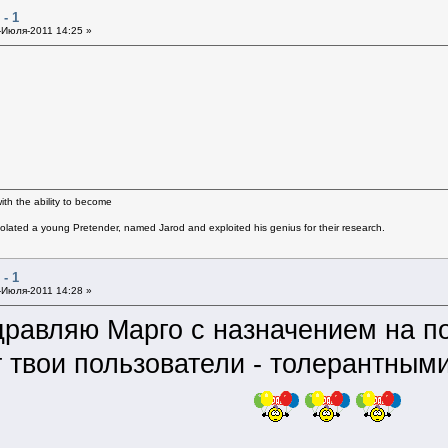
- 1
Июля-2011 14:25 »
th the ability to become
solated a young Pretender, named Jarod and exploited his genius for their research.
- 1
Июля-2011 14:28 »
здравляю Марго с назначением на по
ут твои пользователи - толерантным