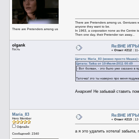
There are Pretenders among us. Geniuses wi
anyone they want to be.
There are Pretenders among us
In 1963, a corporation none as the Centre i
Then one day, their Pretender ran away...
olgank
Re:ВНЕ ИГРЫ 
Гость
«
Ответ #212 :
11-
Цитата: Maria_83 (можно просто Машка) 
Цитата: Tatka от 10-Июля-2011 00:49
- Вот болван, - это было уже сказано в п
Таточка! это ты наверно про меня поду
Анархия! Не забывай ставить по
Maria_83
Re:ВНЕ ИГРЫ 
Hero Member
«
Ответ #213 :
12-
Офлайн
а я это удалить хотела! забыла,
Сообщений: 2340