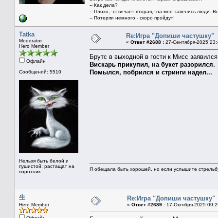
-- Как дела?
-- Плохо,- отвечает вторая,- на мне завелись люди. В
-- Потерпи немного - скоро пройдут!
Tatka
Re:Игра "Допиши частушку"
Moderator
«
Ответ #2688 :
27-Сентября-2025 23:
Hero Member
Брутс в выходной в гости к Мисс заявился
Офлайн
Вискарь прикупил, на букет разорился.
Помылся, побрился и стринги надел...
Сообщений: 5510
Нельзя быть белой и
пушистой: растащат на
Я обещала быть хорошей, но если услышите стрельбу 
воротник
生
Re:Игра "Допиши частушку"
Hero Member
«
Ответ #2689 :
17-Октября-2025 09:2
Офлайн