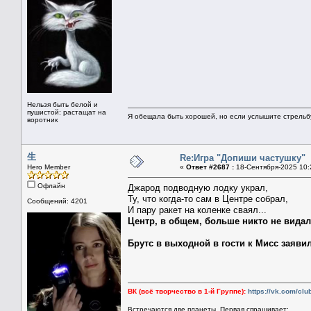
Нельзя быть белой и
пушистой: растащат на
Я обещала быть хорошей, но если услышите стрельбу 
воротник
生
Re:Игра "Допиши частушку"
Hero Member
«
Ответ #2687 :
18-Сентября-2025 10:
Офлайн
Джарод подводную лодку украл,
Ту, что когда-то сам в Центре собрал,
Сообщений: 4201
И пару ракет на коленке сваял...
Центр, в общем, больше никто не видал
Брутс в выходной в гости к Мисс заявил
ВК (всё творчество в 1-й Группе):
https://vk.com/cl
Встречаются две планеты. Первая спрашивает: