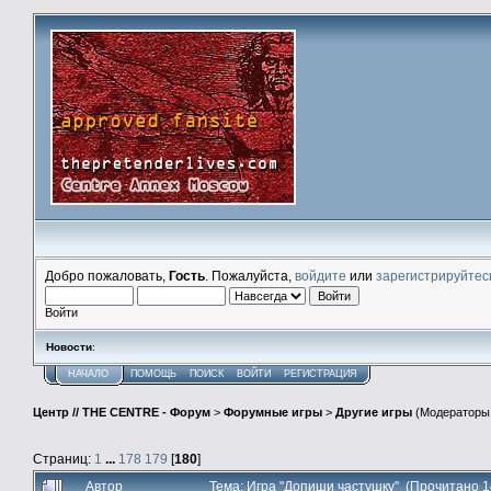
Добро пожаловать,
Гость
. Пожалуйста,
войдите
или
зарегистрируйтес
Войти
Новости
:
НАЧАЛО
ПОМОЩЬ
ПОИСК
ВОЙТИ
РЕГИСТРАЦИЯ
Центр // THE CENTRE - Форум
>
Форумные игры
>
Другие игры
(Модераторы
Страниц:
1
...
178
179
[
180
]
Автор
Тема: Игра "Допиши частушку" (Прочитано 1