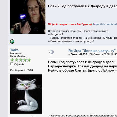
Новый Год постучался к Джароду в двер
ВК (всё творчество в 1-й Группе):
https://vk.com/cl
Встречаются две планеты. Первая спрашивает:
-- Как дела?
-- Плохо,- отвечает вторая,- на мне завелись люди. В
-- Потерпи немного - скоро пройдут!
Tatka
Re:Игра "Допиши частушку"
Moderator
«
Ответ #2697 :
06-Января-2026 16:3
Hero Member
Новый Год постучался к Джароду в двери.
Офлайн
Паркер-снегурка. Глазам Джарод не вери
Рейнс в образе Санты, Брутс с Лайлом - 
Сообщений: 5510
«
Последнее редактирование: 19-Января-2026 20:45