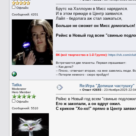
Офлайн
Брутс на Хэллоуин в Мисс нарядился.
И в этом прикиде в Центр заявился.
Сообщений: 4201
Лайл - бедолага аж стал заикаться,
Больше не сможет он Мисс домогаться
Рейнс в Новый год всем "свинью подло
ВК (всё творчество в 1-й Группе):
https://vk.com/cl
Встречаются две планеты. Первая спрашивает:
-- Как дела?
-- Плохо,- отвечает вторая,- на мне завелись люди. В
-- Потерпи немного - скоро пройдут!
Tatka
Re:Игра "Допиши частушку"
Moderator
«
Ответ #2693 :
23-Ноября-2025 22:0
Hero Member
Рейнс в Новый год всем "свинью подложил
Офлайн
Его ж закопали, а он вдруг ожил.
С криком "Хо-хо!" прямо в Центр заявил
Сообщений: 5510