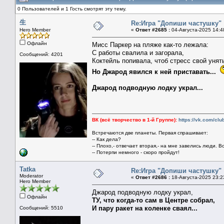
0 Пользователей и 1 Гость смотрят эту тему.
生
Re:Игра "Допиши частушку"
Hero Member
«
Ответ #2685 :
04-Августа-2025 14:4
Офлайн
Мисс Паркер на пляже как-то лежала:
С работы свалила и загорала,
Сообщений: 4201
Коктейль попивала, чтоб стресс свой унят
Но Джарод явился к ней приставать...
Джарод подводную лодку украл...
ВК (всё творчество в 1-й Группе):
https://vk.com/cl
Встречаются две планеты. Первая спрашивает:
-- Как дела?
-- Плохо,- отвечает вторая,- на мне завелись люди. В
-- Потерпи немного - скоро пройдут!
Tatka
Re:Игра "Допиши частушку"
Moderator
«
Ответ #2686 :
18-Августа-2025 23:2
Hero Member
Джарод подводную лодку украл,
Офлайн
ТУ, что когда-то сам в Центре собрал,
И пару ракет на коленке сваял...
Сообщений: 5510