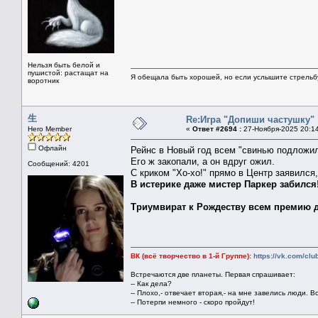
Нельзя быть белой и
пушистой: растащат на
Я обещала быть хорошей, но если услышите стрельбу 
воротник
生
Re:Игра "Допиши частушку"
Hero Member
«
Ответ #2694 :
27-Ноября-2025 20:1
Офлайн
Рейнс в Новый год всем "свинью подложил
Его ж закопали, а он вдруг ожил.
Сообщений: 4201
С криком "Хо-хо!" прямо в Центр заявился,
В истерике даже мистер Паркер забился
Триумвират к Рождеству всем премию д
ВК (всё творчество в 1-й Группе):
https://vk.com/cl
Встречаются две планеты. Первая спрашивает:
-- Как дела?
-- Плохо,- отвечает вторая,- на мне завелись люди. В
-- Потерпи немного - скоро пройдут!