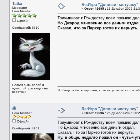
Tatka
Re:Игра "Допиши частушку"
Moderator
«
Ответ #2695 :
13-Декабря-2025 21:3
Hero Member
Триумвират к Рождеству всем премию дал
Офлайн
Но Джарод мгновенно все деньги отдал,
Сказал, что за Паркер готов их вернуть..
Сообщений: 5510
Нельзя быть белой и
пушистой: растащат на
Я обещала быть хорошей, но если услышите стрельбу 
воротник
生
Re:Игра "Допиши частушку"
Hero Member
«
Ответ #2696 :
26-Декабря-2025 20:2
Офлайн
Триумвират к Рождеству всем премию дал
Но Джарод мгновенно все деньги отдал,
Сообщений: 4201
Сказал, что за Паркер готов их вернуть.
Ну, в обще, недолго пожил он - чуть-чуть