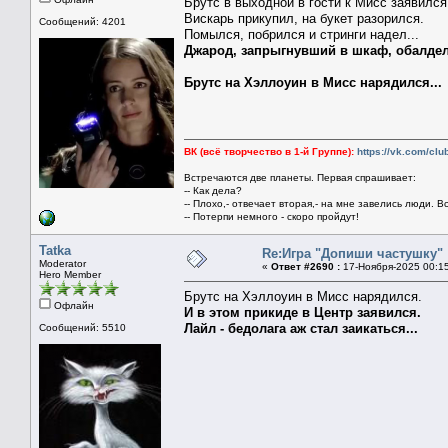
Брутс в выходной в гости к Мисс заявился
Вискарь прикупил, на букет разорился.
Сообщений: 4201
Помылся, побрился и стринги надел...
Джарод, запрыгнувший в шкаф, обалдел
Брутс на Хэллоуин в Мисс нарядился...
ВК (всё творчество в 1-й Группе):
https://vk.com/cl
Встречаются две планеты. Первая спрашивает:
-- Как дела?
-- Плохо,- отвечает вторая,- на мне завелись люди. В
-- Потерпи немного - скоро пройдут!
Tatka
Re:Игра "Допиши частушку"
Moderator
«
Ответ #2690 :
17-Ноября-2025 00:1
Hero Member
Брутс на Хэллоуин в Мисс нарядился.
Офлайн
И в этом прикиде в Центр заявился.
Лайл - бедолага аж стал заикаться...
Сообщений: 5510