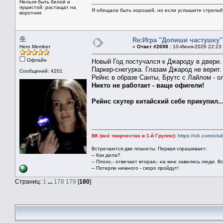
Нельзя быть белой и
пушистой: растащат на
Я обещала быть хорошей, но если услышите стрельбу 
воротник
生
Re:Игра "Допиши частушку"
Hero Member
«
Ответ #2698 :
10-Июня-2026 22:23
Офлайн
Новый Год постучался к Джароду в двери.
Паркер-снегурка. Глазам Джарод не верит.
Сообщений: 4201
Рейнс в образе Санты, Брутс с Лайлом - о
Никто не работает - ваще офигели!
Рейнс скутер китайский себе прикупил..
ВК (всё творчество в 1-й Группе):
https://vk.com/cl
Встречаются две планеты. Первая спрашивает:
-- Как дела?
-- Плохо,- отвечает вторая,- на мне завелись люди. В
-- Потерпи немного - скоро пройдут!
Страниц:
1
...
178
179
[
180
]