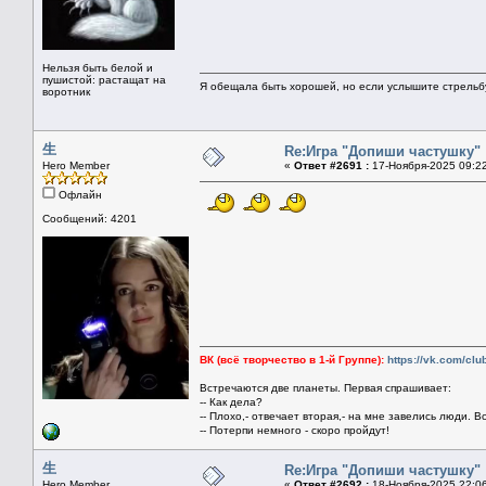
Нельзя быть белой и
пушистой: растащат на
Я обещала быть хорошей, но если услышите стрельбу 
воротник
生
Re:Игра "Допиши частушку"
Hero Member
«
Ответ #2691 :
17-Ноября-2025 09:2
Офлайн
Сообщений: 4201
ВК (всё творчество в 1-й Группе):
https://vk.com/cl
Встречаются две планеты. Первая спрашивает:
-- Как дела?
-- Плохо,- отвечает вторая,- на мне завелись люди. В
-- Потерпи немного - скоро пройдут!
生
Re:Игра "Допиши частушку"
Hero Member
«
Ответ #2692 :
18-Ноября-2025 22:0