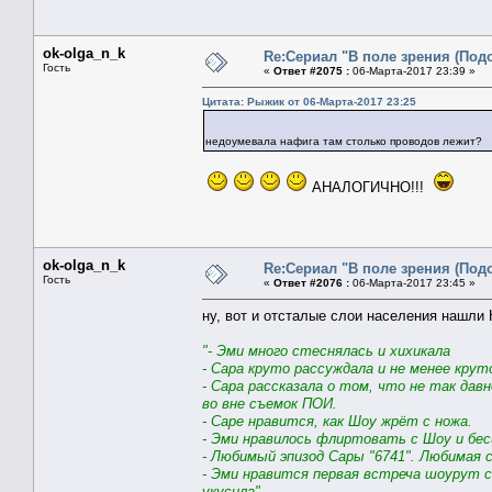
ok-olga_n_k
Re:Сериал "В поле зрения (Под
Гость
«
Ответ #2075 :
06-Марта-2017 23:39 »
Цитата: Рыжик от 06-Марта-2017 23:25
недоумевала нафига там столько проводов лежит
АНАЛОГИЧНО!!!
ok-olga_n_k
Re:Сериал "В поле зрения (Под
Гость
«
Ответ #2076 :
06-Марта-2017 23:45 »
ну, вот и отсталые слои населения нашли
"- Эми много стеснялась и хихикала
- Сара круто рассуждала и не менее кру
- Сара рассказала о том, что не так дав
во вне съемок ПОИ.
- Саре нравится, как Шоу жрёт с ножа.
- Эми нравилось флиртовать с Шоу и бес
- Любимый эпизод Сары "6741". Любимая с
- Эми нравится первая встреча шоурут с 
укусила".