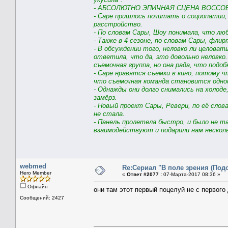
- АБСОЛЮТНО ЭПИЧНАЯ СЦЕНА ВОССО
- Саре пришлось почитать о социопатии,
расстройство.
- По словам Сары, Шоу понимала, что лю
- Также в 4 сезоне, по словам Сары, фл
- В обсуждении того, неловко ли целовать
ответила, что да, это довольно неловко.
съемочная группа, но она рада, что подоб
- Саре нравятся съемки в кино, потому 
что съемочная команда становится одно
- Однажды они долго снимались на холоде
замёрз.
- Новый проект Сары, Ревери, по её слов
не стала.
- Панель пролетела быстро, и было не та
взаимодействуют и подарили нам неск
webmed
Re:Сериал "В поле зрения (Под
Hero Member
«
Ответ #2077 :
07-Марта-2017 08:36 »
Офлайн
они там этот первый поцелуй не с первого
Сообщений: 2427