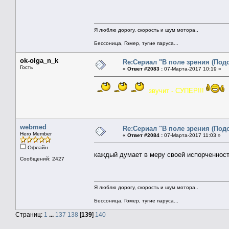
Я люблю дорогу, скорость и шум мотора..
Бессоница, Гомер, тугие паруса...
ok-olga_n_k
Re:Сериал "В поле зрения (Под
Гость
«
Ответ #2083 :
07-Марта-2017 10:19 »
звучит - СУПЕР!!!
webmed
Re:Сериал "В поле зрения (Под
Hero Member
«
Ответ #2084 :
07-Марта-2017 11:03 »
Офлайн
каждый думает в меру своей испорченно
Сообщений: 2427
Я люблю дорогу, скорость и шум мотора..
Бессоница, Гомер, тугие паруса...
Страниц:
1
...
137
138
[
139
]
140