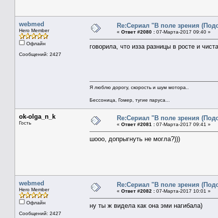
webmed
Re:Сериал "В поле зрения (Под
Hero Member
«
Ответ #2080 :
07-Марта-2017 09:40 »
Офлайн
говорила, что изза разницы в росте и чист
Сообщений: 2427
Я люблю дорогу, скорость и шум мотора..
Бессоница, Гомер, тугие паруса...
ok-olga_n_k
Re:Сериал "В поле зрения (Под
Гость
«
Ответ #2081 :
07-Марта-2017 09:41 »
шооо, допрыгнуть не могла?)))
webmed
Re:Сериал "В поле зрения (Под
Hero Member
«
Ответ #2082 :
07-Марта-2017 10:01 »
Офлайн
ну ты ж видела как она эми нагибала)
Сообщений: 2427