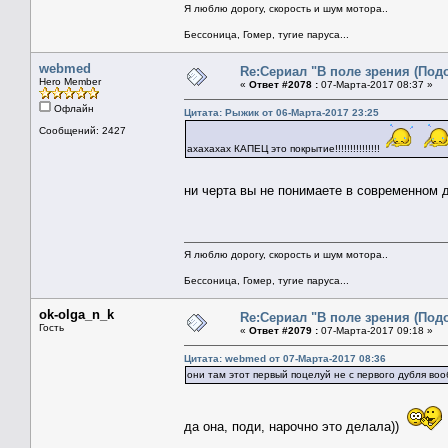
Я люблю дорогу, скорость и шум мотора..
Бессоница, Гомер, тугие паруса...
webmed
Re:Сериал "В поле зрения (Под
Hero Member
«
Ответ #2078 :
07-Марта-2017 08:37 »
Офлайн
Цитата: Рыжик от 06-Марта-2017 23:25
Сообщений: 2427
ахахахах КАПЕЦ это покрытие!!!!!!!!!!!!!!!
ни черта вы не понимаете в современном
Я люблю дорогу, скорость и шум мотора..
Бессоница, Гомер, тугие паруса...
ok-olga_n_k
Re:Сериал "В поле зрения (Под
Гость
«
Ответ #2079 :
07-Марта-2017 09:18 »
Цитата: webmed от 07-Марта-2017 08:36
они там этот первый поцелуй не с первого дубля воо
да она, поди, нарочно это делала))