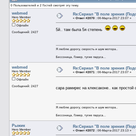
0 Пользователей и 2 Гостей смотрят эту тему.
webmed
Re:Сериал "В поле зрения (Под
Hero Member
«
Ответ #2070 :
06-Марта-2017 23:07 »
Офлайн
5й.. там была 5я степень
Сообщений: 2427
Я люблю дорогу, скорость и шум мотора..
Бессоница, Гомер, тугие паруса...
webmed
Re:Сериал "В поле зрения (Под
Hero Member
«
Ответ #2071 :
06-Марта-2017 23:07 »
Офлайн
Сообщений: 2427
сара рамирес на клексаконе.. как простой
Я люблю дорогу, скорость и шум мотора..
Бессоница, Гомер, тугие паруса...
Рыжик
Re:Сериал "В поле зрения (Под
Hero Member
«
Ответ #2072 :
06-Марта-2017 23:13 »