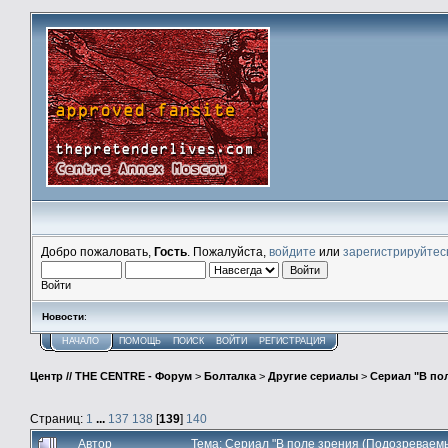
Добро пожаловать,
Гость
. Пожалуйста,
войдите
или
зарегистрируйтес
Войти
Новости
:
НАЧАЛО
ПОМОЩЬ
ПОИСК
ВОЙТИ
РЕГИСТРАЦИЯ
Центр // THE CENTRE - Форум
>
Болталка
>
Другие сериалы
>
Сериал "В по
Страниц:
1
...
137
138
[
139
]
140
Автор
Тема: Сериал "В поле зрения (Подозреваем