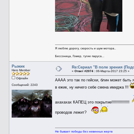
Я люблю дорогу, скорость и шум мотора..
Бессоница, Гомер, тугие паруса...
Рыжик
Re:Сериал "В поле зрения (Под
Hero Member
«
Ответ #2074 :
06-Марта-2017 23:25 »
Офлайн
АААА это так по гейски, блин может быть 
Сообщений: 2243
в ежик, ну ничего себе смена имиджа !!!
ахахахах КАПЕЦ это покрытие!!!!!!!!!!!!!!!
проводов лежит?
Не бывает победы без невинных жертв