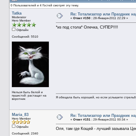
0 Пользователей и 4 Гостей смотрят эту тему.
Tatka
Re: Тотализатор или Праздник н
Moderator
«
Ответ #150 :
28-Января-2011 22:29 »
Hero Member
*из под стола* Олечка, СУПЕР!!!!
Офлайн
Сообщений: 5510
Нельзя быть белой и
пушистой: растащат на
Я обещала быть хорошей, но если услышите стрельбу 
воротник
Maria_83
Re: Тотализатор или Праздник н
Hero Member
«
Ответ #151 :
29-Января-2011 00:34 »
Офлайн
Оля, там где Кощей - лучший зазывала Цен
Сообщений: 2340