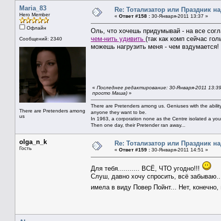
Maria_83
Re: Тотализатор или Праздник н
Hero Member
«
Ответ #158 :
30-Января-2011 13:37 »
Офлайн
Оль, что хочешь придумывай - на все сог
чем-нить удивить
(так как комп сейчас гол
Сообщений: 2340
можешь нагрузить меня - чем вздумается!
«
Последнее редактирование: 30-Января-2011 13:39
просто Маша)
»
There are Pretenders among us. Geniuses with the abili
There are Pretenders among
anyone they want to be.
us
In 1963, a corporation none as the Centre isolated a you
Then one day, their Pretender ran away...
olga_n_k
Re: Тотализатор или Праздник н
Гость
«
Ответ #159 :
30-Января-2011 14:51 »
Для тебя........... ВСЁ, ЧТО угодно!!!
Слуш, давно хочу спросить, всё забываю.
имела в виду Повер Пойнт... Нет, конечно,