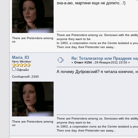
зна-а-аю, мартини еще не допито...!)
There are Pretenders among us. Geniuses with the abili
There are Pretenders among
anyone they want to be.
us
In 1963, a corporation none as the Centre isolated a you
Then one day, their Pretender ran away...
Maria_83
Re: Тотализатор или Праздник н
Hero Member
«
Ответ #154 :
29-Января-2011 23:50 »
Офлайн
А почему Дубровский? я читала конечно, н
Сообщений: 2340
There are Pretenders among us. Geniuses with the abili
There are Pretenders among
anyone they want to be.
us
In 1963, a corporation none as the Centre isolated a you
Then one day, their Pretender ran away...