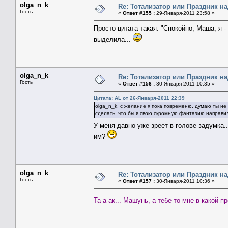
olga_n_k
Re: Тотализатор или Праздник н
Гость
«
Ответ #155 :
29-Января-2011 23:58 »
Просто цитата такая: "Спокойно, Маша, я 
выделила...
olga_n_k
Re: Тотализатор или Праздник н
Гость
«
Ответ #156 :
30-Января-2011 10:35 »
Цитата: AL от 26-Января-2011 22:39
olga_n_k, с желание я пока повременю, думаю ты не
сделать, что бы я свою скромную фантазию направила
У меня давно уже зреет в голове задумка.
им?
olga_n_k
Re: Тотализатор или Праздник н
Гость
«
Ответ #157 :
30-Января-2011 10:36 »
Та-а-ак... Машунь, а тебе-то мне в какой 