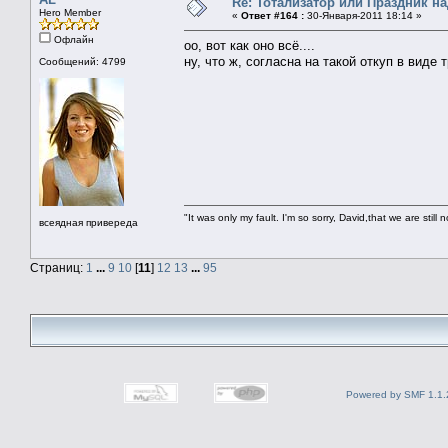
Re: Тотализатор или Праздник н
Hero Member
«
Ответ #164 :
30-Января-2011 18:14 »
Офлайн
оо, вот как оно всё....
ну, что ж, согласна на такой откуп в виде 
Сообщений: 4799
"It was only my fault. I'm so sorry, David,that we are still 
всеядная привереда
Страниц:
1
...
9
10
[
11
]
12
13
...
95
Powered by SMF 1.1.