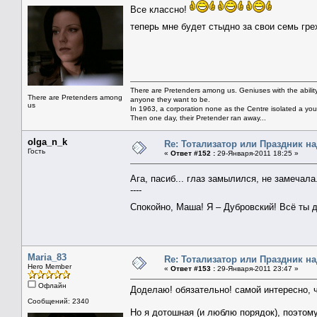
Все классно!
теперь мне будет стыдно за свои семь грех
There are Pretenders among us. Geniuses with the abili
There are Pretenders among
anyone they want to be.
us
In 1963, a corporation none as the Centre isolated a you
Then one day, their Pretender ran away...
olga_n_k
Re: Тотализатор или Праздник н
Гость
«
Ответ #152 :
29-Января-2011 18:25 »
Ага, пасиб... глаз замылился, не замечала
----
Спокойно, Маша! Я – Дубровский! Всё ты 
Maria_83
Re: Тотализатор или Праздник н
Hero Member
«
Ответ #153 :
29-Января-2011 23:47 »
Офлайн
Доделаю! обязательно! самой интересно, 
Сообщений: 2340
Но я дотошная (и люблю порядок), поэтом