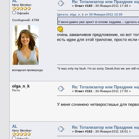
AL
Re: Тотализатор или Праздник н
Hero Member
«
Ответ #160 :
30-Января-2011 17:48 »
Офлайн
Цитата: olga_n_k от 30-Января-2011 10:35
Сообщений: 4799
У меня давно уже зреет в голове задумка... сделать
очень заманчивое предложение, но вот тол
есть идеи для этой трилогии, просто если 
"It was only my fault. I'm so sorry, David,that we are still 
всеядная привереда
olga_n_k
Re: Тотализатор или Праздник н
Гость
«
Ответ #161 :
30-Января-2011 17:50 »
У меня сочинено четверостишье для первог
AL
Re: Тотализатор или Праздник н
Hero Member
«
Ответ #162 :
30-Января-2011 18:01 »
Офлайн