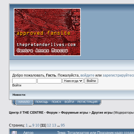
Добро пожаловать,
Гость
. Пожалуйста,
войдите
или
зарегистрируйтес
Войти
Новости
:
НАЧАЛО
ПОМОЩЬ
ПОИСК
ВОЙТИ
РЕГИСТРАЦИЯ
Центр // THE CENTRE - Форум
>
Форумные игры
>
Другие игры
(Модераторы
Страниц:
1
...
9
10
[
11
]
12
13
...
95
Автор
Тема: Тотализатор или Праздник надо созда