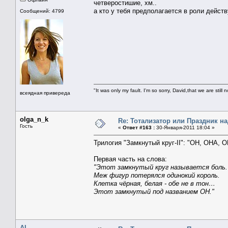
четверостишие, хм..
а кто у тебя предполагается в роли дейс
Сообщений: 4799
"It was only my fault. I'm so sorry, David,that we are still 
всеядная привереда
olga_n_k
Re: Тотализатор или Праздник н
Гость
«
Ответ #163 :
30-Января-2011 18:04 »
Трилогия "Замкнутый круг-II": "ОН, ОНА, О
Первая часть на слова:
"Этот замкнутый круг называется боль.
Меж фигур потерялся одинокий король.
Клетка чёрная, белая - обе не в тон…
Этот замкнутый под названием ОН."
AL