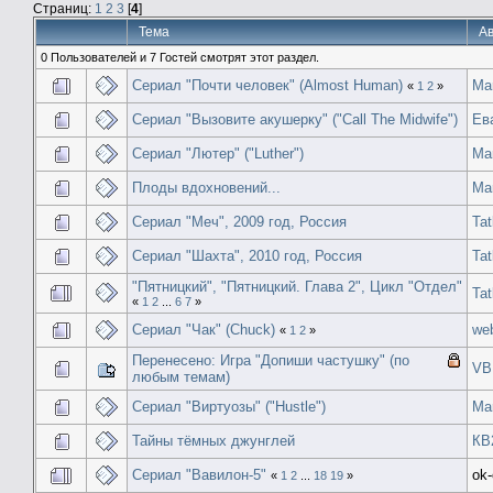
Страниц:
1
2
3
[
4
]
Тема
А
0 Пользователей и 7 Гостей смотрят этот раздел.
Сериал "Почти человек" (Almost Human)
Ma
«
1
2
»
Сериал "Вызовите акушерку" ("Call The Midwife")
Ев
Сериал "Лютер" ("Luther")
Ma
Плоды вдохновений...
Ma
Сериал "Меч", 2009 год, Россия
Ta
Сериал "Шахта", 2010 год, Россия
Ta
"Пятницкий", "Пятницкий. Глава 2", Цикл "Отдел"
Ta
«
1
2
...
6
7
»
Сериал "Чак" (Chuck)
we
«
1
2
»
Перенесено: Игра "Допиши частушку" (по
VB
любым темам)
Сериал "Виртуозы" ("Hustle")
Ma
Тайны тёмных джунглей
КВ
Сериал "Вавилон-5"
ok
«
1
2
...
18
19
»