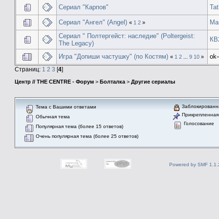
Сериал "Карпов"
Ta
Сериал "Ангел" (Angel)
Ma
«
1
2
»
Сериал " Полтергейст: наследие" (Poltergeist:
КВ
The Legacy)
Игра "Допиши частушку" (по Костям)
ok
«
1
2
...
9
10
»
Страниц:
1
2
3
[
4
]
Центр // THE CENTRE - Форум
>
Болталка
>
Другие сериалы
Заблокированн
Тема с Вашими ответами
Прикрепленная
Обычная тема
Голосование
Популярная тема (более 15 ответов)
Очень популярная тема (более 25 ответов)
Powered by SMF 1.1.